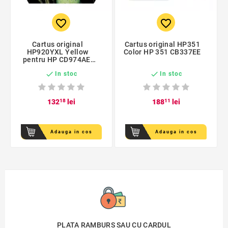
favorite_border
favorite_border
Cartus original
Cartus original HP351
HP920YXL Yellow
Color HP 351 CB337EE
pentru HP CD974AE,
de capacitate mare


In stoc
In stoc
132
18
lei
188
11
lei
Adauga in cos
Adauga in cos
PLATA RAMBURS SAU CU CARDUL