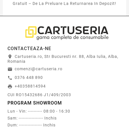
Gratuit – De La Preluare La Returnarea In Depozit!
CONTACTEAZA-NE
Cartuseria.ro, Str Bucuresti nr. 88, Alba Iulia, Alba,
location_on
Romania
comenzi@cartuseria.ro
email
0376 448 890
call
+40358814594
print
CUI RO15432686 J1/409/2003
PROGRAM SHOWROOM
Lun - Vin: ---------- 08:00 - 16:30
Sam: ----------------- Inchis
Dum: ---------------- Inchis