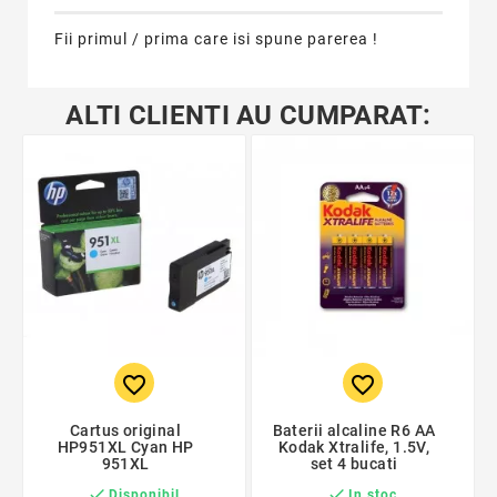
Fii primul / prima care isi spune parerea !
ALTI CLIENTI AU CUMPARAT:
favorite_border
favorite_border
Cartus original
Baterii alcaline R6 AA
HP951XL Cyan HP
Kodak Xtralife, 1.5V,
951XL
set 4 bucati


Disponibil
In stoc