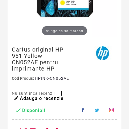
Atinge ca sa maresti
Cartus original HP
951 Yellow
CN052AE pentru
imprimante HP
Cod Produs:
HPINK-CN052AE
Nu sunt inca recenzii
Adauga o recenzie

Disponibil