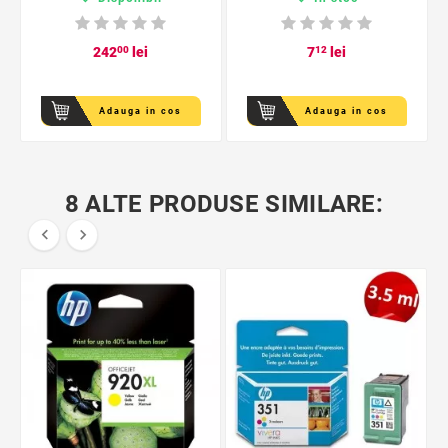
242
00
lei
7
12
lei
Adauga in cos
Adauga in cos
8 ALTE PRODUSE SIMILARE:

