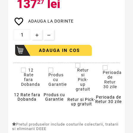
137
lei
27
favorite_border
ADAUGA LA DORINTE
ADAUGA IN COS
12 Rate fara
Produs cu
Perioada de
Dobanda
Garantie
Retur si Pick-
Retur 30 zile
up gratuit
Pretul produselor include costurile colectarii, tratarii
si eliminarii DEEE