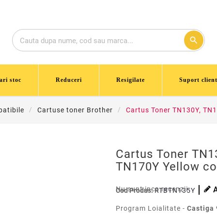
search
ari stoc
Reduceri
Resigilate
Suport client
atibile
Cartuse toner Brother
Cartus Toner TN130Y, TN1
Cartus Toner TN1
TN170Y Yellow co
Nu sunt inca recenzii
Cod Produs:
RTBTN135Y
Program Loialitate -
Castiga