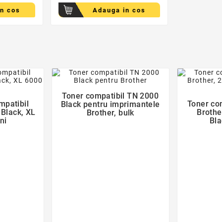
in cos
Adauga in cos
favorite_border
der

Toner compatibil TN 2000
mpatibil
Toner co
Black pentru imprimantele
 Black, XL
Brothe
Brother, bulk
ni
Bla