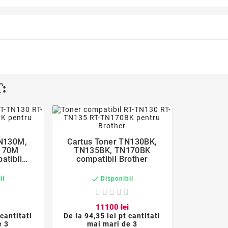
:
er
favorite_border

TN130M,
Cartus Toner TN130BK,
170M
TN135BK, TN170BK
atibil
compatibil Brother

il
Disponibil
i
111
00
lei
 cantitati
De la
94,35 lei pt cantitati
e 3
mai mari de 3