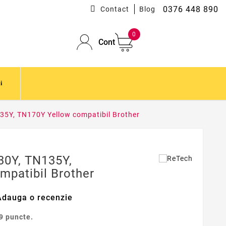
0376 448 890
Contact
Blog
0
Cont
i
35Y, TN170Y Yellow compatibil Brother
30Y, TN135Y,
mpatibil Brother
Adauga o recenzie
9
puncte.