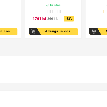

c
In stoc
17
61
lei
36
61
lei
-52%
in cos
Adauga in cos