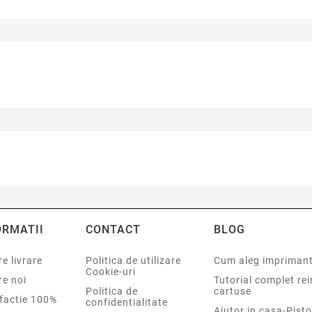
ORMATII
CONTACT
BLOG
e livrare
Politica de utilizare
Cum aleg impriman
Cookie-uri
re noi
Tutorial complet re
Politica de
cartuse
sfactie 100%
confidentialitate
Ajutor in casa-Pisto