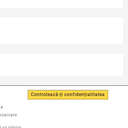
Controlează-ți confidențialitatea
ta
incarcare
l cu silicon