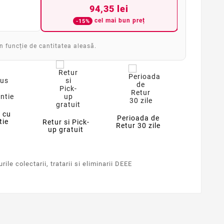
94,35 lei
cel mai bun preț
-15%
în funcție de cantitatea aleasă.
 cu
Perioada de
tie
Retur si Pick-
Retur 30 zile
up gratuit
ile colectarii, tratarii si eliminarii DEEE