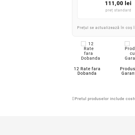
111,00 lei
preț standard
Prețul se actualizează în coș 
12 Rate fara
Produs
Dobanda
Garan
Pretul produselor include costur