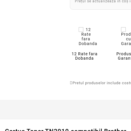
Prețul se actualizează în coș 
12 Rate fara
Produs
Dobanda
Garan
Pretul produselor include costur