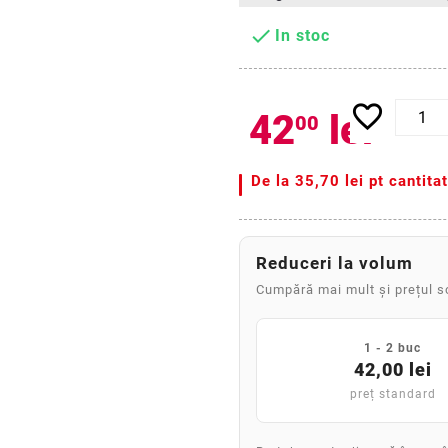

In stoc
favorite_border
42
lei
00
De la
35,70 lei pt cantita
Reduceri la volum
Cumpără mai mult și prețul 
1 - 2 buc
42,00 lei
preț standard