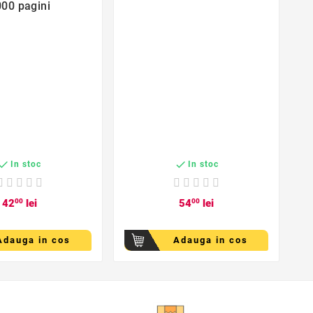
00 pagini
B


In stoc
In stoc
42
00
lei
54
00
lei
Adauga in cos
Adauga in cos