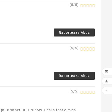
(
5
/
5
)
Raporteaza Abuz
(
5
/
5
)

Raporteaza Abuz


(
5
/
5
)
10 pt. Brother DPC 7055W. Desi a fost o mica