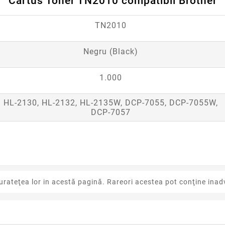
Cartus Toner TN2010 compatibil Brother
TN2010
Negru (Black)
1.000
HL-2130, HL-2132, HL-2135W, DCP-7055, DCP-7055W,
DCP-7057
urateţea lor in acestă pagină. Rareori acestea pot conţine inadv