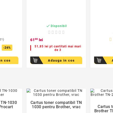

Disponibil
c
61
00
lei
21)
51,85 lei pt cantitati mai mari
-26%
de 3
in cos
Adauga in cos
der
favorite_border
l TN-1030
Cartus toner compatibil TN

Cartus 
Procart
1030 pentru Brother, vrac
Brother T