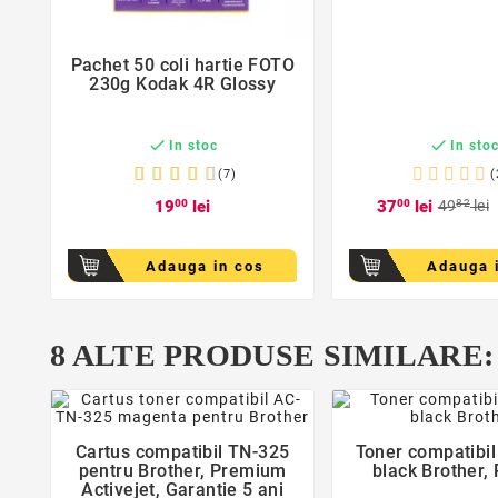
favorite_border
Pachet 50 coli hartie FOTO

230g Kodak 4R Glossy


In stoc
In sto
(7)
(
19
00
lei
37
00
lei
49
82
lei
Adauga in cos
Adauga 
8 ALTE PRODUSE SIMILARE:
favorite_border
favorite_bor
Cartus compatibil TN-325
Toner compatibi


pentru Brother, Premium
black Brother, 
Activejet, Garantie 5 ani