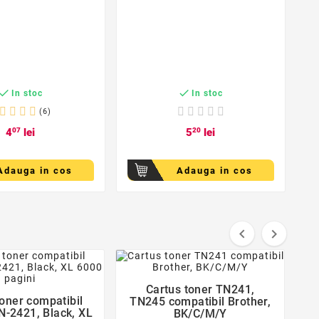


In stoc
In stoc
2
(6)
4
07
lei
5
20
lei
Adauga in cos
Adauga in cos


favorite_border
favorite_border
Cartus toner TN241,

toner compatibil
TN245 compatibil Brother,

N-2421, Black, XL
BK/C/M/Y