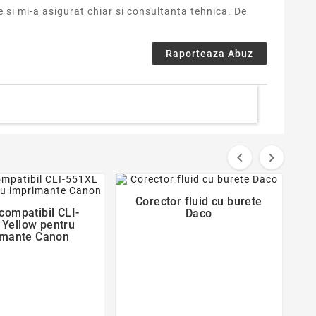
e si mi-a asigurat chiar si consultanta tehnica. De
Raporteaza Abuz


favorite_border
favorite_border
Corector fluid cu burete

compatibil CLI-
C
Daco

Yellow pentru
imante Canon