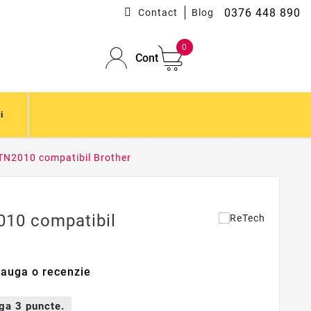
0376 448 890
Contact
Blog
0
Cont
i
TN2010 compatibil Brother
010 compatibil
auga o recenzie
iga
3
puncte.