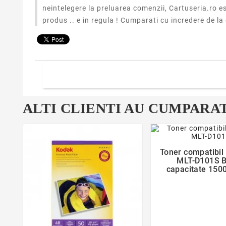
neintelegere la preluarea comenzii, Cartuseria.ro es
produs .. e in regula ! Cumparati cu incredere de la e
ALTI CLIENTI AU CUMPARAT
favorite_bor
Toner compatibi

MLT-D101S B
capacitate 1500
bulk