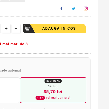
ADAUGA IN COS
ti mai mari de 3
scade automat
BEST DEAL
3+ buc
35,70 lei
cel mai bun preț
-15%