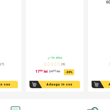
60

c
In stoc
(7)
(5)
17
00
lei
24
40
lei
-30%
in cos
Adauga in cos