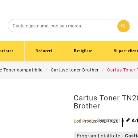
search
ari stoc
Reduceri
Resigilate
Suport client
e Toner compatibile
Cartuse toner Brother
Cartus Toner 
Cartus Toner TN2
Brother
5
recenzii
Ad
Cod Produs:
RTBTN2010
Program Loialitate -
Cast