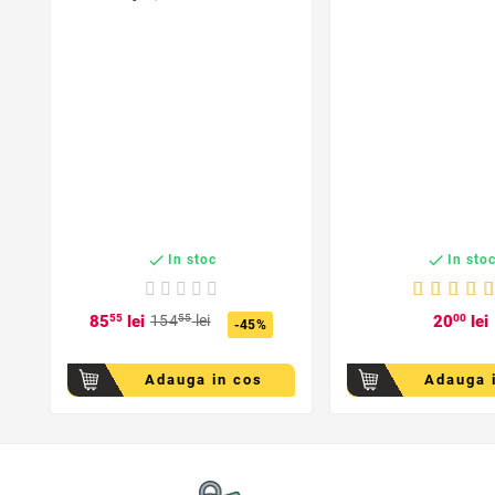


In stoc
In sto
85
55
lei
154
55
lei
20
00
lei
-45%
Adauga in cos
Adauga 