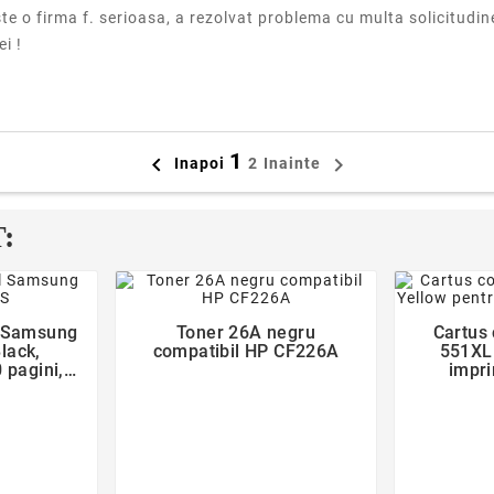
te o firma f. serioasa, a rezolvat problema cu multa solicitudin
i !
1


Inapoi
2
Inainte
:
der
favorite_border
l Samsung
Toner 26A negru
Cartus 

lack,
compatibil HP CF226A
551XL 
 pagini,
impr