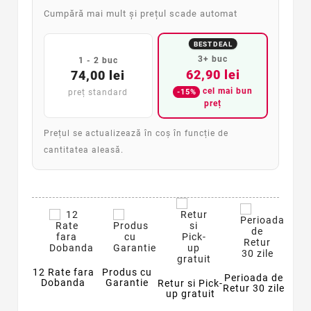
Cumpără mai mult și prețul scade automat
BEST DEAL
3+ buc
1 - 2 buc
62,90 lei
74,00 lei
cel mai bun
-15%
preț standard
preț
Prețul se actualizează în coș în funcție de
cantitatea aleasă.
12 Rate fara
Produs cu
Perioada de
Dobanda
Garantie
Retur si Pick-
Retur 30 zile
up gratuit