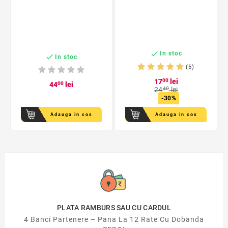

In stoc

In stoc
(5)
17
00
lei
44
00
lei
24
40
lei
-30%
Adauga in cos
Adauga in cos
PLATA RAMBURS SAU CU CARDUL
4 Banci Partenere – Pana La 12 Rate Cu Dobanda