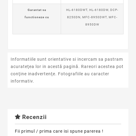
Garantat sa
HL-6180DWT, HL-6180DW, DCP-
functioneze cu
8250DN, MFC-8950DWT, MFC-
8950DW
Informatiile sunt orientative si incercam sa pastram
acurateţea lor in acestă pagină. Rareori acestea pot
conţine inadvertenţe. Fotografiile au caracter
informativ.
Recenzii
Fii primul / prima care isi spune parerea !