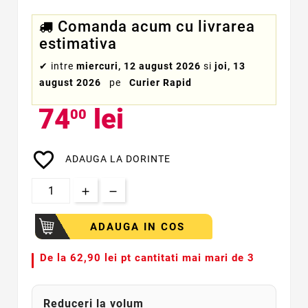
Comanda acum cu livrarea
estimativa
✔
intre
miercuri, 12 august 2026
si
joi, 13
august 2026
pe
Curier Rapid
74
lei
00
favorite_border
ADAUGA LA DORINTE
ADAUGA IN COS
De la
62,90 lei pt cantitati mai mari de 3
Reduceri la volum