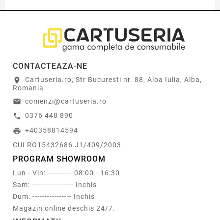
CONTACTEAZA-NE
Cartuseria.ro, Str Bucuresti nr. 88, Alba Iulia, Alba,
location_on
Romania
comenzi@cartuseria.ro
email
0376 448 890
call
+40358814594
print
CUI RO15432686 J1/409/2003
PROGRAM SHOWROOM
Lun - Vin: ---------- 08:00 - 16:30
Sam: ----------------- Inchis
Dum: ---------------- Inchis
Magazin online deschis 24/7.