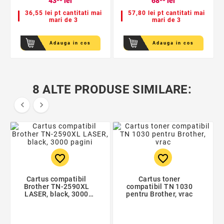
43
lei
68
lei
36,55 lei pt cantitati mai
57,80 lei pt cantitati mai
mari de 3
mari de 3
Adauga in cos
Adauga in cos
8 ALTE PRODUSE SIMILARE:


favorite_border
favorite_border
Cartus compatibil
Cartus toner
Brother TN-2590XL
compatibil TN 1030
LASER, black, 3000
pentru Brother, vrac
pagini