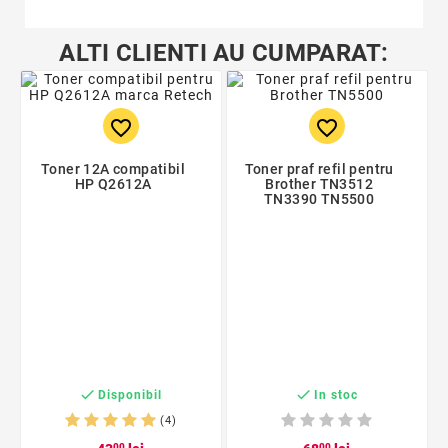
ALTI CLIENTI AU CUMPARAT:
favorite_border
favorite_border
Toner 12A compatibil
Toner praf refil pentru
HP Q2612A
Brother TN3512
TN3390 TN5500


Disponibil
In stoc
(4)
00
00