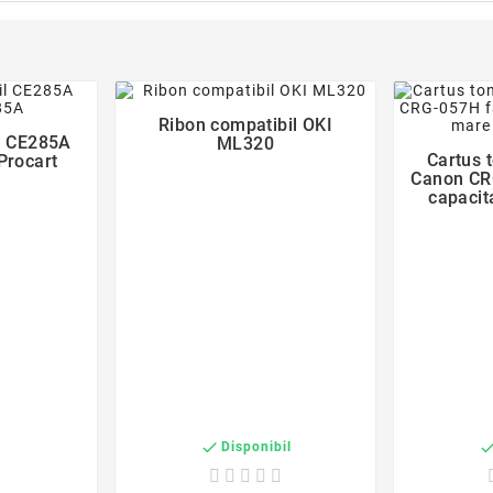
favorite_border
der
Ribon compatibil OKI

l CE285A
ML320
Cartus 
Procart
Canon CRG
capacit

Disponibil
c