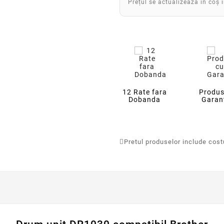
Prețul se actualizează în coș 
12 Rate fara
Produs
Dobanda
Garan
Pretul produselor include costur