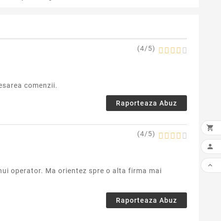
(
4
/
5
)
cesarea comenzii.
Raporteaza Abuz

(
4
/
5
)


ui operator. Ma orientez spre o alta firma mai
Raporteaza Abuz