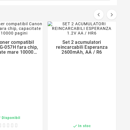


favorite_border
favorite_border
toner compatibil
Set 2 acumulatori


-057H fara chip,
reincarcabili Esperanza
ate mare 10000
2600mAh, AA / R6
pagini
T

Disponibil

In stoc