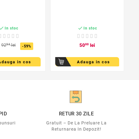
C


In stoc
In stoc
92
53
lei
50
00
lei
-59%
Adauga in cos
Adauga in cos
PID
RETUR 30 ZILE
punsuri
Gratuit – De La Preluare La
Returnarea In Depozit!