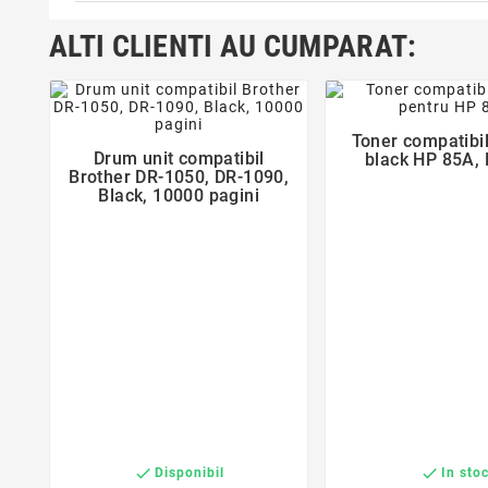
ALTI CLIENTI AU CUMPARAT:
favorite_bor
favorite_border
Toner compatibi

Drum unit compatibil
black HP 85A, 

Brother DR-1050, DR-1090,
Black, 10000 pagini


Disponibil
In sto