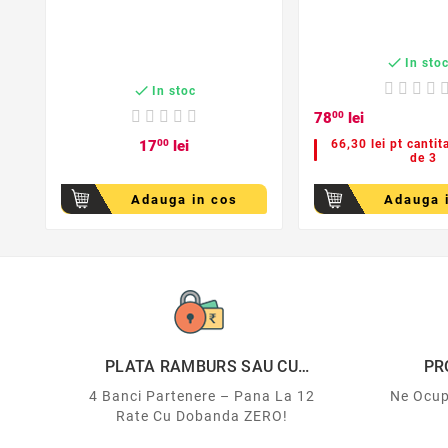

In sto

In stoc
78
00
lei
17
00
lei
66,30 lei pt cantit
de 3
Adauga in cos
Adauga 
PLATA RAMBURS SAU CU
PR
CARDUL
4 Banci Partenere – Pana La 12
Ne Ocup
Rate Cu Dobanda ZERO!