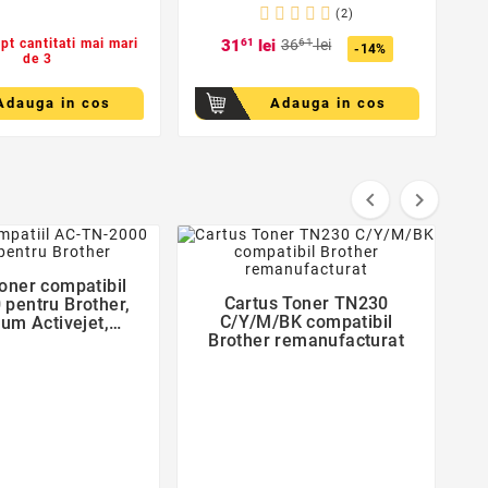
(2)
 pt cantitati mai mari
31
61
lei
36
61
lei
-14%
de 3
Adauga in cos
Adauga in cos


favorite_border
favorite_border
toner compatibil

Cartus Toner TN230
pentru Brother,

C/Y/M/BK compatibil
um Activejet,
Brother remanufacturat
antie 5 ani