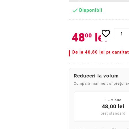

Disponibil
favorite_border
48
lei
00
De la
40,80 lei pt cantita
Reduceri la volum
Cumpără mai mult și prețul 
1 - 2 buc
48,00 lei
preț standard