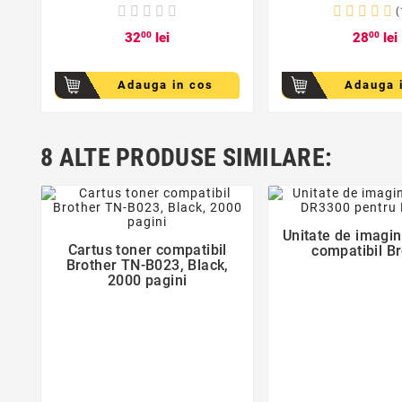
(
32
00
lei
28
00
lei
Adauga in cos
Adauga 
8 ALTE PRODUSE SIMILARE:
favorite_bor
favorite_border
Unitate de imagi

Cartus toner compatibil
compatibil B

Brother TN-B023, Black,
2000 pagini