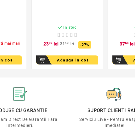
c

In stoc
ati mai mari
23
02
lei
31
52
lei
37
53
lei
-27%
in cos
Adauga in cos
ODUSE CU GARANTIE
SUPORT CLIENTI RA
am Direct De Garantii Fara
Serviciu Live - Pentru Ras
Intermedieri.
Imediate!