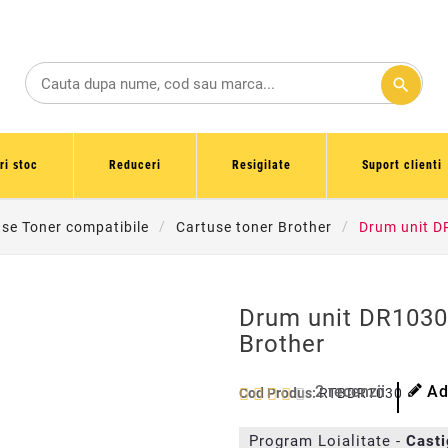
search
ri stoc
Reduceri
Resigilate
Suport clienti
se Toner compatibile
Cartuse toner Brother
Drum unit D
Drum unit DR1030
Brother
2
recenzii
Ad
Cod Produs:
RTBDR1030
Program Loialitate -
Cast