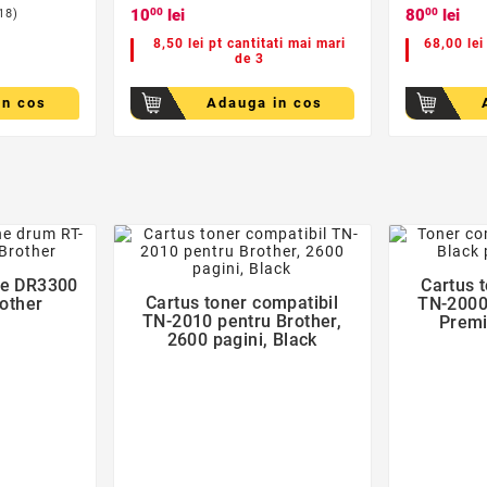
10
00
lei
80
00
lei
18)
8,50 lei pt cantitati mai mari
68,00 lei
de 3
in cos
Adauga in cos
der
favorite_border
ne DR3300
Cartus 
Cartus toner compatibil
rother
TN-2000 

TN-2010 pentru Brother,
Premi
2600 pagini, Black
Gar