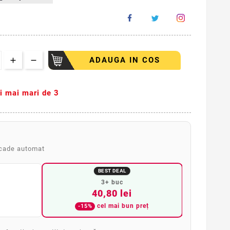
ADAUGA IN COS
ti mai mari de 3
scade automat
BEST DEAL
3+ buc
40,80 lei
cel mai bun preț
-15%