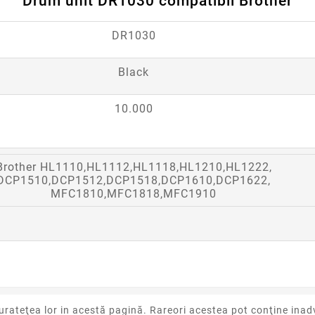
Drum unit DR1030 compatibil Brother
DR1030
Black
10.000
Brother HL1110,HL1112,HL1118,HL1210,HL1222,
DCP1510,DCP1512,DCP1518,DCP1610,DCP1622,
MFC1810,MFC1818,MFC1910
urateţea lor in acestă pagină. Rareori acestea pot conţine inadv