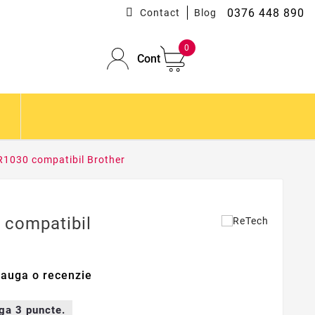
0376 448 890
Contact
Blog
0
Cont
R1030 compatibil Brother
 compatibil
auga o recenzie
iga
3
puncte.