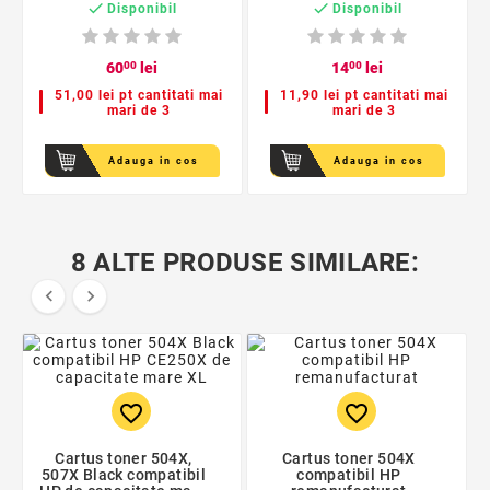


Disponibil
Disponibil
60
00
lei
14
00
lei
51,00 lei pt cantitati mai
11,90 lei pt cantitati mai
mari de 3
mari de 3
Adauga in cos
Adauga in cos
8 ALTE PRODUSE SIMILARE:


favorite_border
favorite_border
Cartus toner 504X,
Cartus toner 504X
507X Black compatibil
compatibil HP