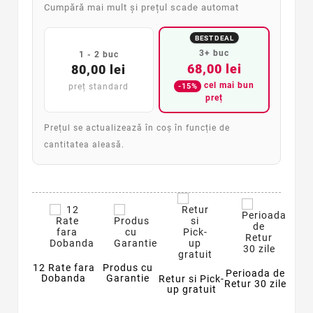
Cumpără mai mult și prețul scade automat
BEST DEAL
3+ buc
1 - 2 buc
68,00 lei
80,00 lei
cel mai bun
-15%
preț standard
preț
Prețul se actualizează în coș în funcție de
cantitatea aleasă.
12 Rate fara
Produs cu
Perioada de
Dobanda
Garantie
Retur si Pick-
Retur 30 zile
up gratuit