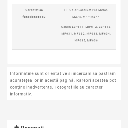
Garantat sa
HP Color LaserJet Pro M252,
functioneze cu
M274, MFP M277
Canon LBP611, LBP612, LBP613,
MF631, MF632, MF633, MF634,
MF635, MF636
Informatiile sunt orientative si incercam sa pastram
acurateţea lor in acestă pagină. Rareori acestea pot
conţine inadvertenţe. Fotografiile au caracter
informativ.
Recenzii