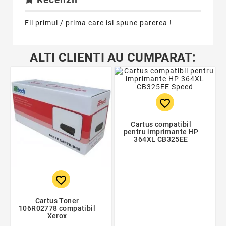
Fii primul / prima care isi spune parerea !
ALTI CLIENTI AU CUMPARAT:
favorite_border
Cartus compatibil
pentru imprimante HP
364XL CB325EE
favorite_border
Cartus Toner
106R02778 compatibil
Xerox