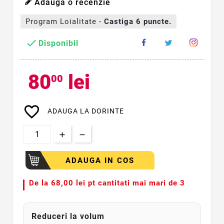
Adauga o recenzie
Program Loialitate -
Castiga
6
puncte.

Disponibil
80
lei
00
favorite_border
ADAUGA LA DORINTE
ADAUGA IN COS
De la
68,00 lei pt cantitati mai mari de 3
Reduceri la volum