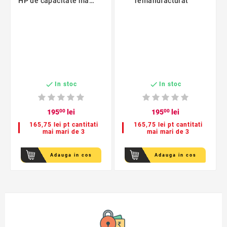
HP de capacitate mare
remanufacturat
XL


In stoc
In stoc
195
00
lei
195
00
lei
165,75 lei pt cantitati
165,75 lei pt cantitati
mai mari de 3
mai mari de 3
Adauga in cos
Adauga in cos