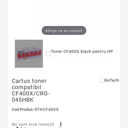
Atinge ca sa maresti
Cartus toner
compatibil
CF400X/CRG-
045HBK
Cod Produs:
RTHCF400X
Nu sunt inca recenzii