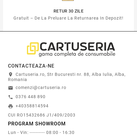
RETUR 30 ZILE
Gratuit – De La Preluare La Returnarea In Depozit!
CONTACTEAZA-NE
Cartuseria.ro, Str Bucuresti nr. 88, Alba Iulia, Alba,
location_on
Romania
comenzi@cartuseria.ro
email
0376 448 890
call
+40358814594
print
CUI RO15432686 J1/409/2003
PROGRAM SHOWROOM
Lun - Vin: ---------- 08:00 - 16:30