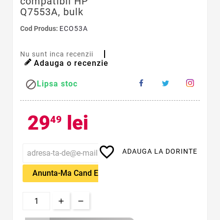
compatibil HP
Q7553A, bulk
Cod Produs:
ECO53A
Nu sunt inca recenzii
Adauga o recenzie

Lipsa stoc
29
lei
49
favorite_border
ADAUGA LA DORINTE
Anunta-Ma Cand Este Disponibil