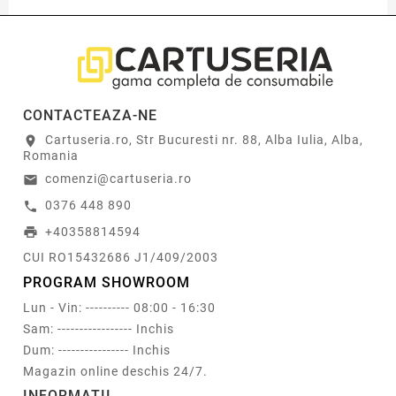
CONTACTEAZA-NE
Cartuseria.ro, Str Bucuresti nr. 88, Alba Iulia, Alba,
location_on
Romania
comenzi@cartuseria.ro
email
0376 448 890
call
+40358814594
print
CUI RO15432686 J1/409/2003
PROGRAM SHOWROOM
Lun - Vin: ---------- 08:00 - 16:30
Sam: ----------------- Inchis
Dum: ---------------- Inchis
Magazin online deschis 24/7.
INFORMATII