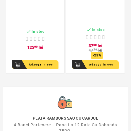

In stoc

In stoc
37
00
lei
125
00
lei
47
79
lei
-23%
Adauga in cos
Adauga in cos
PLATA RAMBURS SAU CU CARDUL
4 Banci Partenere – Pana La 12 Rate Cu Dobanda
ZERO!