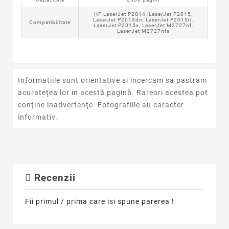
HP LaserJet P2014, LaserJet P2015,
LaserJet P2015dn, LaserJet P2015n,
Compatibilitate
LaserJet P2015x, LaserJet M2727nf,
LaserJet M2727nfs
Informatiile sunt orientative si incercam sa pastram
acurateţea lor in acestă pagină. Rareori acestea pot
conţine inadvertenţe. Fotografiile au caracter
informativ.
Recenzii
Fii primul / prima care isi spune parerea !