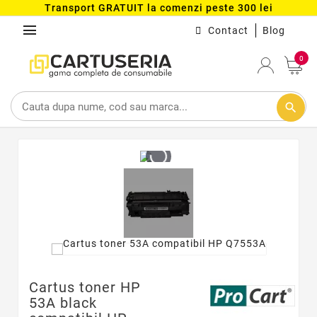
Transport GRATUIT la comenzi peste 300 lei
menu
Contact
Blog
0
search
Cartus toner HP
53A black