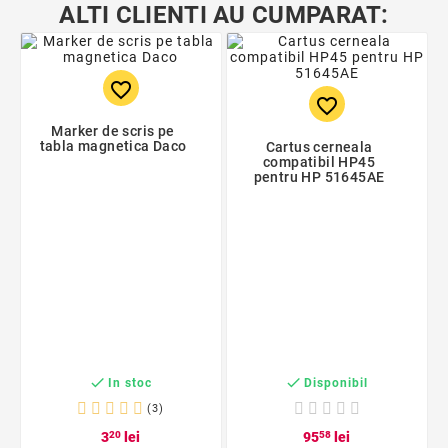
ALTI CLIENTI AU CUMPARAT:
favorite_border
favorite_border
Marker de scris pe
tabla magnetica Daco
Cartus cerneala
compatibil HP45
pentru HP 51645AE


In stoc
Disponibil
(3)
3
20
lei
95
58
lei