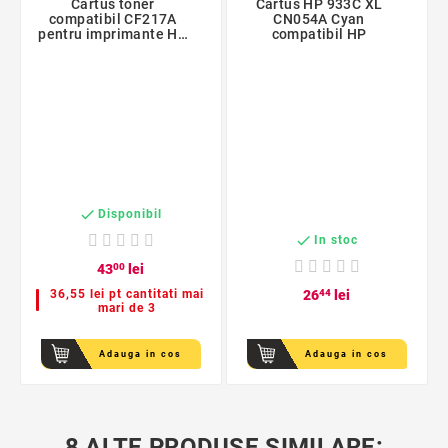
Cartus toner
Cartus HP 933C XL
compatibil CF217A
CN054A Cyan
pentru imprimante HP,
compatibil HP
1600 pagini, chip
inclus

Disponibil

In stoc
43
00
lei
36,55 lei pt cantitati mai
26
44
lei
mari de 3
Adauga in cos
Adauga in cos
8 ALTE PRODUSE SIMILARE: