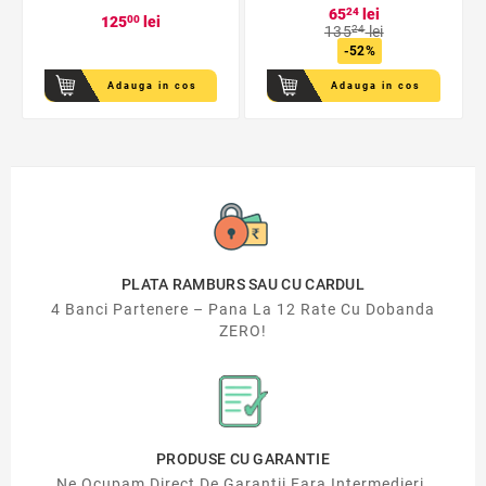
65
24
lei
125
00
lei
135
24
lei
-52%
Adauga in cos
Adauga in cos
PLATA RAMBURS SAU CU CARDUL
4 Banci Partenere – Pana La 12 Rate Cu Dobanda
ZERO!
PRODUSE CU GARANTIE
Ne Ocupam Direct De Garantii Fara Intermedieri.