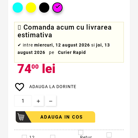

Comanda acum cu livrarea
estimativa
✔
intre
miercuri, 12 august 2026
si
joi, 13
august 2026
pe
Curier Rapid
74
lei
00
favorite_border
ADAUGA LA DORINTE
ADAUGA IN COS