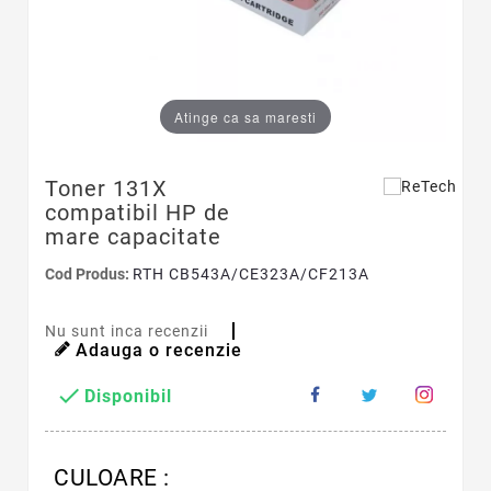
Atinge ca sa maresti
Toner 131X
compatibil HP de
mare capacitate
Cod Produs:
RTH CB543A/CE323A/CF213A
Nu sunt inca recenzii
Adauga o recenzie

Disponibil
CULOARE :