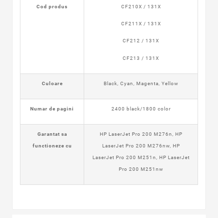
Cod produs
CF210X / 131X
CF211X / 131X
CF212 / 131X
CF213 / 131X
Culoare
Black, Cyan, Magenta, Yellow
Numar de pagini
2400 black/1800 color
Garantat sa
HP LaserJet Pro 200 M276n
,
HP
functioneze cu
LaserJet Pro 200 M276nw
,
HP
LaserJet Pro 200 M251n
,
HP LaserJet
Pro 200 M251nw