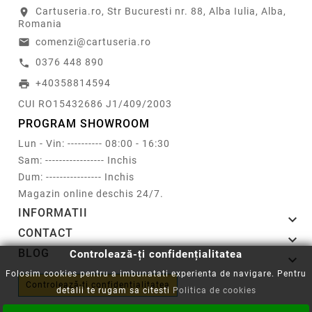
Cartuseria.ro, Str Bucuresti nr. 88, Alba Iulia, Alba,
location_on
Romania
comenzi@cartuseria.ro
email
0376 448 890
call
+40358814594
print
CUI RO15432686 J1/409/2003
PROGRAM SHOWROOM
Lun - Vin: ---------- 08:00 - 16:30
Sam: ----------------- Inchis
Dum: ---------------- Inchis
Magazin online deschis 24/7.
INFORMATII

CONTACT

BLOG
Controlează-ți confidențialitatea

Folosim cookies pentru a imbunatati experienta de navigare. Pentru
Controlează-ți confidențialitatea
detalii te rugam sa citesti
Politica de cookies