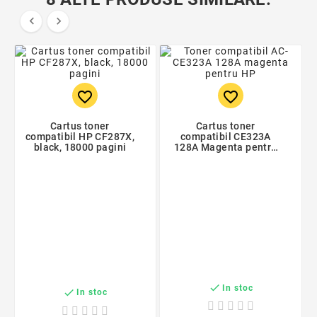


favorite_border
favorite_border
Cartus toner
Cartus toner
compatibil HP CF287X,
compatibil CE323A
black, 18000 pagini
128A Magenta pentru
HP, Premium Activejet,
Garantie 5 ani

In stoc

In stoc