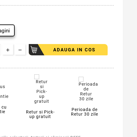
gini
ADAUGA IN COS
 cu
Perioada de
tie
Retur si Pick-
Retur 30 zile
up gratuit