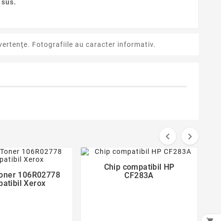
 sus.
ertenţe. Fotografiile au caracter informativ.


favorite_border
favorite_border
Chip compatibil HP

Toner 106R02778
CF283A

atibil Xerox
