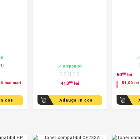
il
(1)

Disponibil
60
00
lei
ati mai mari
413
00
lei
51,00 lei
in cos
Adauga in cos
der
favorite_border