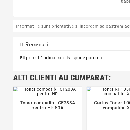
Capa
Informatiile sunt orientative si incercam sa pastram ac
Recenzii
Fii primul / prima care isi spune parerea !
ALTI CLIENTI AU CUMPARAT:
favorite_border
favorite_bor
Toner compatibil CF283A
Cartus Toner 1


pentru HP 83A
compatibil 