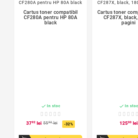
Cartus toner compatibil
Cartus toner com


CF280A pentru HP 80A
CF287X, black
black
pagini


In stoc
In sto
37
92
lei
55
92
lei
125
00
lei
-32%