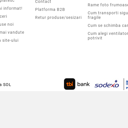
platesc
Contact
Rame foto frumoas
i informat!
Platforma B2B
Cum transporti sigu
ceri
Retur produse/sesizari
fragile
use noi
Cum se schimba car
 mai vandute
Cum alegi ventilato
potrivit
 site-ului
ca SOL