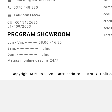
comenzi@cartuseria.ro
Cum 
email
Rama
0376 448 890
call
Redu
+40358814594
print
Prod
CUI RO15432686
J1/409/2003
Cele
PROGRAM SHOWROOM
Harta
Lun - Vin: ---------- 08:00 - 16:30
Sam: ----------------- Inchis
Dum: ---------------- Inchis
Magazin online deschis 24/7.
Copyright © 2008-2026 - Cartuseria.ro
ANPC
||
Politi