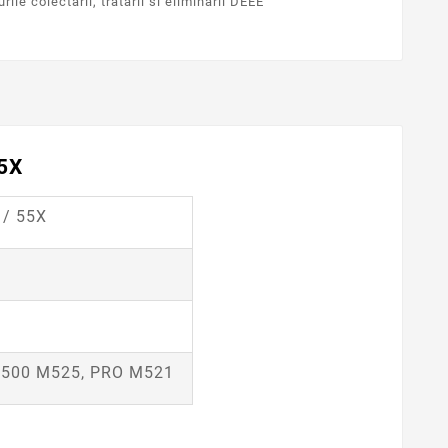
ile colectarii, tratarii si eliminarii DEEE
5X
 / 55X
se 500 M525, PRO M521