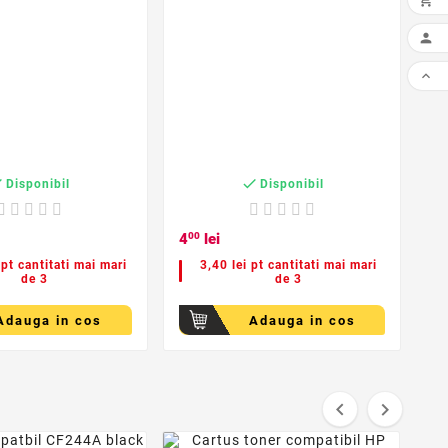




Disponibil
Disponibil
4
00
lei
3
 pt cantitati mai mari
3,40 lei pt cantitati mai mari
de 3
de 3
Adauga in cos
Adauga in cos


favorite_border