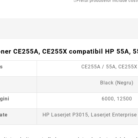
Pretul produselor include costur
oner CE255A, CE255X compatibil HP 55A, 5
us
CE255A / 55A,
CE255X
Black (Negru)
gini
6000, 12500
tate
HP Laserjet P3015, Laserjet Enterpri