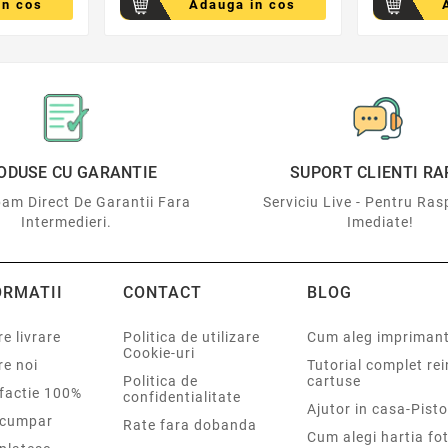
in cos
Adauga in cos
ODUSE CU GARANTIE
SUPORT CLIENTI RA
am Direct De Garantii Fara
Serviciu Live - Pentru Ras
Intermedieri.
Imediate!
ORMATII
CONTACT
BLOG
e livrare
Politica de utilizare
Cum aleg impriman
Cookie-uri
re noi
Tutorial complet re
Politica de
cartuse
sfactie 100%
confidentialitate
Ajutor in casa-Pisto
cumpar
Rate fara dobanda
Cum alegi hartia fot