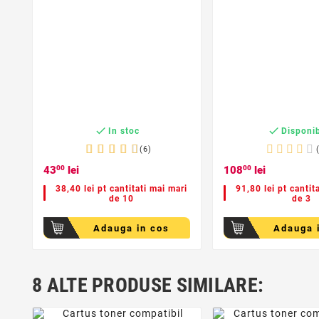


In stoc
Disponib
(6)
43
00
lei
108
00
lei
38,40 lei pt cantitati mai mari
91,80 lei pt cantit
de 10
de 3
Adauga in cos
Adauga 
8 ALTE PRODUSE SIMILARE:
favorite_border
favorite_bor