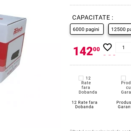
CAPACITATE :
6000 pagini
12500 pa
favorite_border
142
lei
00
12 Rate fara
Produs
Dobanda
Garan