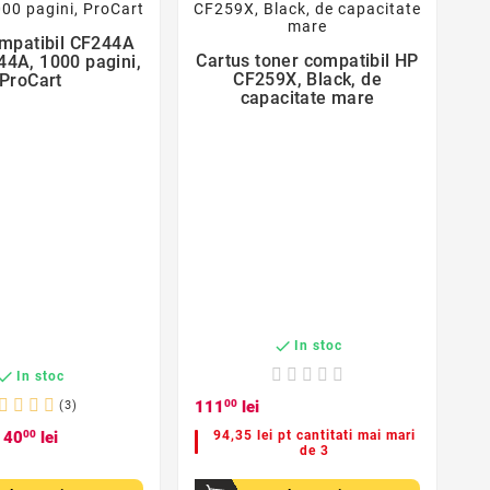
favorite_border
mpatibil CF244A

Cartus toner compatibil HP
44A, 1000 pagini,

CF259X, Black, de
ProCart
capacitate mare

In stoc

In stoc
111
00
lei
(3)
40
00
lei
94,35 lei pt cantitati mai mari
de 3