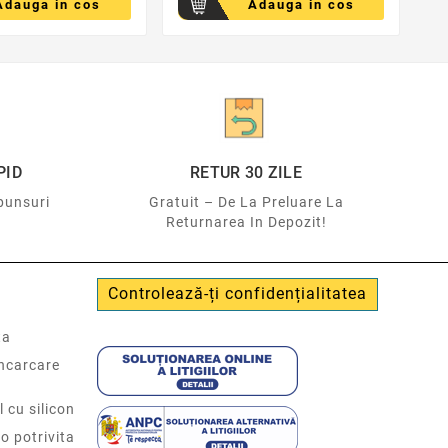
Adauga in cos
Adauga in cos
PID
RETUR 30 ZILE
punsuri
Gratuit – De La Preluare La
Returnarea In Depozit!
Controlează-ți confidențialitatea
ta
incarcare
l cu silicon
o potrivita