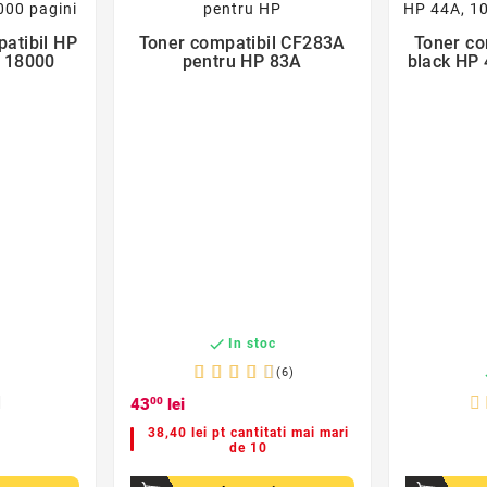
patibil HP
Toner compatibil CF283A
Toner co

, 18000
pentru HP 83A
black HP 

In stoc
(6)
c
43
00
lei
38,40 lei pt cantitati mai mari
de 10