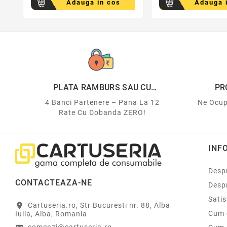
Adauga in cos
Adauga 
PLATA RAMBURS SAU CU
PR
CARDUL
4 Banci Partenere – Pana La 12
Ne Ocup
Rate Cu Dobanda ZERO!
INF
Despr
CONTACTEAZA-NE
Desp
Sati
Cartuseria.ro, Str Bucuresti nr. 88, Alba
location_on
Cum 
Iulia, Alba, Romania