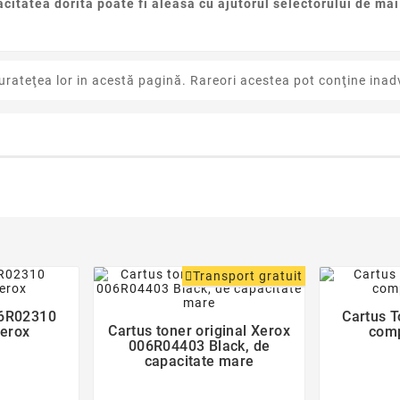
citatea dorita poate fi aleasa cu ajutorul selectorului de mai
urateţea lor in acestă pagină. Rareori acestea pot conţine inadv
der
Transport gratuit
favorite_border
06R02310
Cartus 
Cartus toner original Xerox
Xerox
comp

006R04403 Black, de
capacitate mare