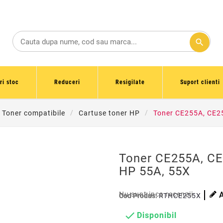
search
ri stoc
Reduceri
Resigilate
Suport clienti
 Toner compatibile
Cartuse toner HP
Toner CE255A, CE2
Toner CE255A, CE
HP 55A, 55X
Nu sunt inca recenzii
Cod Produs:
RTHCE255X

Disponibil