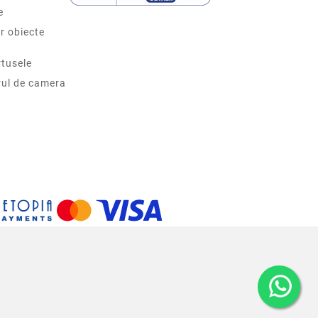
e
r obiecte
tusele
rul de camera