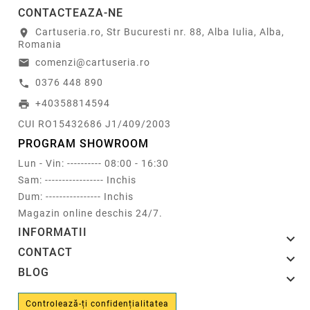
CONTACTEAZA-NE
Cartuseria.ro, Str Bucuresti nr. 88, Alba Iulia, Alba,
location_on
Romania
comenzi@cartuseria.ro
email
0376 448 890
call
+40358814594
print
CUI RO15432686 J1/409/2003
PROGRAM SHOWROOM
Lun - Vin: ---------- 08:00 - 16:30
Sam: ----------------- Inchis
Dum: ---------------- Inchis
Magazin online deschis 24/7.
INFORMATII

CONTACT

BLOG

Controlează-ți confidențialitatea