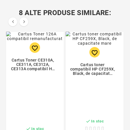
8 ALTE PRODUSE SIMILARE:


favorite_border
favorite_border
Cartus Toner CE310A,
CE311A, CE312A,
Cartus toner
CE313A compatibil HP
compatibil HP CF259X,
126A
Black, de capacitate
mare

In stoc

In stoc