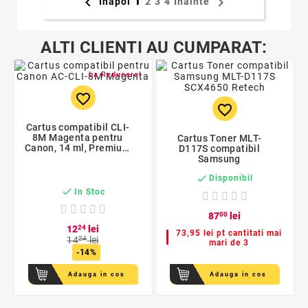
1


Inapoi
2
3
4
Inainte
ALTI CLIENTI AU CUMPARAT:
La Reducere!
favorite_border
favorite_border
Cartus compatibil CLI-
8M Magenta pentru
Cartus Toner MLT-
Canon, 14 ml, Premium
D117S compatibil
Activejet, Garantie 5
Samsung
ani

Disponibil

In Stoc
87
00
lei
12
24
lei
73,95 lei pt cantitati mai
14
24
lei
mari de 3
-14%
Adauga in cos
Adauga in cos