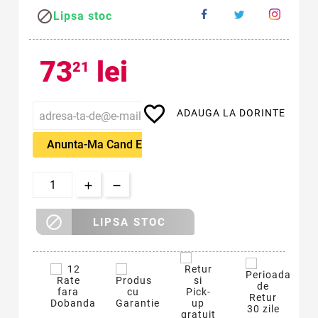

Lipsa stoc
73
lei
21
favorite_border
ADAUGA LA DORINTE
Anunta-Ma Cand Este Disponibil

LIPSA STOC