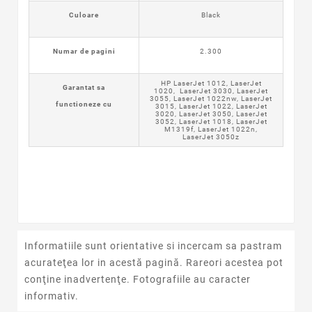
Culoare
Black
Numar de pagini
2.300
HP LaserJet 1012, LaserJet
Garantat sa
1020, LaserJet 3030, LaserJet
3055, LaserJet 1022nw, LaserJet
functioneze cu
3015, LaserJet 1022, LaserJet
3020, LaserJet 3050, LaserJet
3052, LaserJet 1018, LaserJet
M1319f, LaserJet 1022n,
LaserJet 3050z
Informatiile sunt orientative si incercam sa pastram
acurateţea lor in acestă pagină. Rareori acestea pot
conţine inadvertenţe. Fotografiile au caracter
informativ.