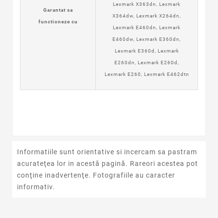
Lexmark X363dn, Lexmark
Garantat sa
X364dw, Lexmark X264dn,
functioneze cu
Lexmark E460dn, Lexmark
E460dw, Lexmark E360dn,
Lexmark E360d, Lexmark
E260dn, Lexmark E260d,
Lexmark E260, Lexmark E462dtn
Informatiile sunt orientative si incercam sa pastram
acurateţea lor in acestă pagină. Rareori acestea pot
conţine inadvertenţe. Fotografiile au caracter
informativ.