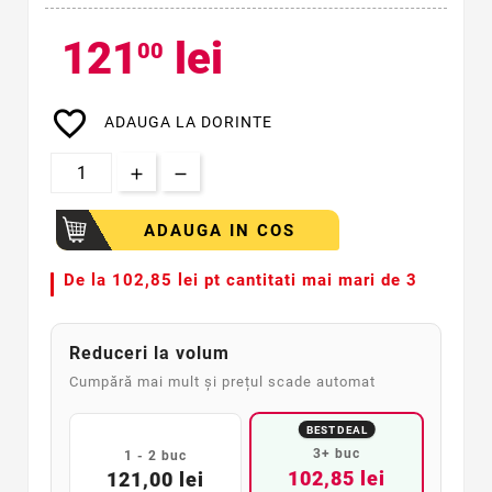
121
lei
00
favorite_border
ADAUGA LA DORINTE
ADAUGA IN COS
De la
102,85 lei pt cantitati mai mari de 3
Reduceri la volum
Cumpără mai mult și prețul scade automat
BEST DEAL
3+ buc
1 - 2 buc
102,85 lei
121,00 lei