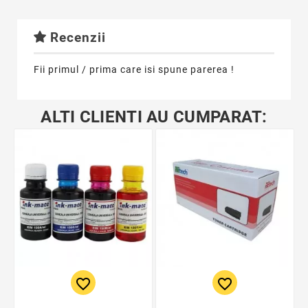
Recenzii
Fii primul / prima care isi spune parerea !
ALTI CLIENTI AU CUMPARAT:
favorite_border
favorite_border