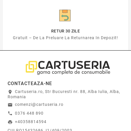
RETUR 30 ZILE
Gratuit – De La Preluare La Returnarea In Depozit!
CONTACTEAZA-NE
Cartuseria.ro, Str Bucuresti nr. 88, Alba Iulia, Alba,
location_on
Romania
comenzi@cartuseria.ro
email
0376 448 890
call
+40358814594
print
CUI RO15432686 J1/409/2003