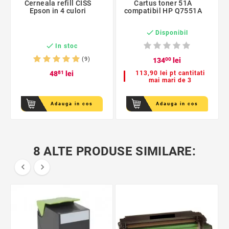
Cerneala refill CISS
Cartus toner 51A
Epson in 4 culori
compatibil HP Q7551A

Disponibil

In stoc
(9)
134
00
lei
48
81
lei
113,90 lei pt cantitati
mai mari de 3
Adauga in cos
Adauga in cos
8 ALTE PRODUSE SIMILARE:

