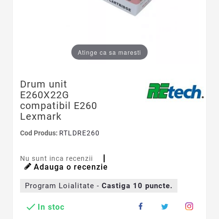
Atinge ca sa maresti
Drum unit
E260X22G
compatibil E260
Lexmark
Cod Produs:
RTLDRE260
Nu sunt inca recenzii
Adauga o recenzie
Program Loialitate -
Castiga
10
puncte.

In stoc