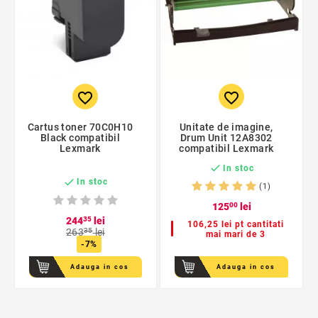
favorite_border
favorite_border
Cartus toner 70C0H10
Unitate de imagine,
Black compatibil
Drum Unit 12A8302
Lexmark
compatibil Lexmark

In stoc

In stoc
(1)
125
00
lei
244
35
lei
106,25 lei pt cantitati
263
35
lei
mai mari de 3
-7%
Adauga in cos
Adauga in cos