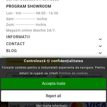
PROGRAM SHOWROOM
Lun - Vin: ---------- 08:00 - 16:30
Sam: ----------------- Inchis
Dum: ---------------- Inchis
Magazin online deschis 24/7.
INFORMATII

CONTACT

BLOG

Controlează-ți confidențialitatea
Controlează-ți confidențialitatea
Folosim cookies pentru a imbunatati experienta de navigare. Pentru
detalii te rugam sa citesti
Politica de cookies
Accepta toate
Copyright © 2008-2026 - Cartuseria.ro
Reject all
ANPC
||
Politica SOL
Mai multe informatii