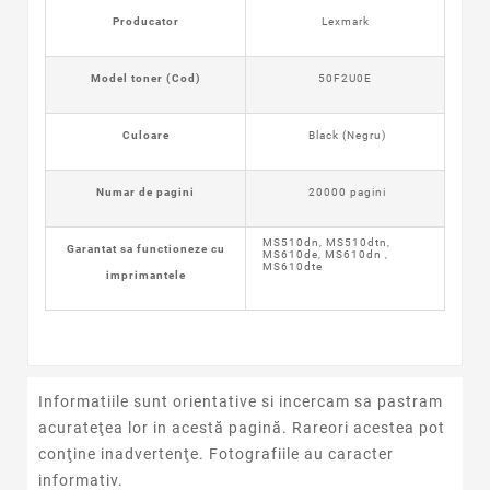
Producator
Lexmark
Model toner (Cod)
50F2U0E
Culoare
Black (Negru)
Numar de pagini
20000 pagini
MS510dn, MS510dtn,
Garantat sa functioneze cu
MS610de, MS610dn ,
MS610dte
imprimantele
Informatiile sunt orientative si incercam sa pastram
acurateţea lor in acestă pagină. Rareori acestea pot
conţine inadvertenţe. Fotografiile au caracter
informativ.