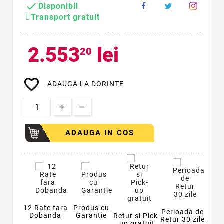

Disponibil
Transport gratuit
2.553
lei
20
favorite_border
ADAUGA LA DORINTE
ADAUGA IN COS
12 Rate fara
Produs cu
Perioada de
Dobanda
Garantie
Retur si Pick-
Retur 30 zile
up gratuit