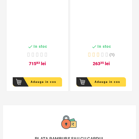
222, 250, 282


In stoc
In stoc
(1)
715
83
lei
263
35
lei
Adauga in cos
Adauga in cos
PLATA RAMBURS SAU CU CARDUL