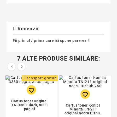
Recenzii
Fii primul / prima care isi spune parerea !
7 ALTE PRODUSE SIMILARE:


Transport gratuit
favorite_border
favorite_border
Cartus toner original
TN-3380 Black, 8000
Cartus toner Konica
pagini
Minolta TN-211
original negru Bizhub