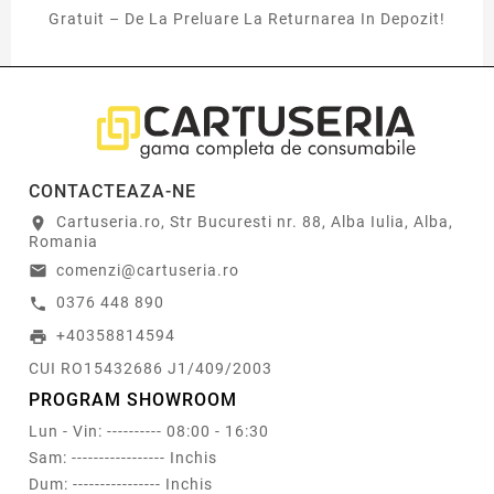
Gratuit – De La Preluare La Returnarea In Depozit!
CONTACTEAZA-NE
Cartuseria.ro, Str Bucuresti nr. 88, Alba Iulia, Alba,
location_on
Romania
comenzi@cartuseria.ro
email
0376 448 890
call
+40358814594
print
CUI RO15432686 J1/409/2003
PROGRAM SHOWROOM
Lun - Vin: ---------- 08:00 - 16:30
Sam: ----------------- Inchis
Dum: ---------------- Inchis