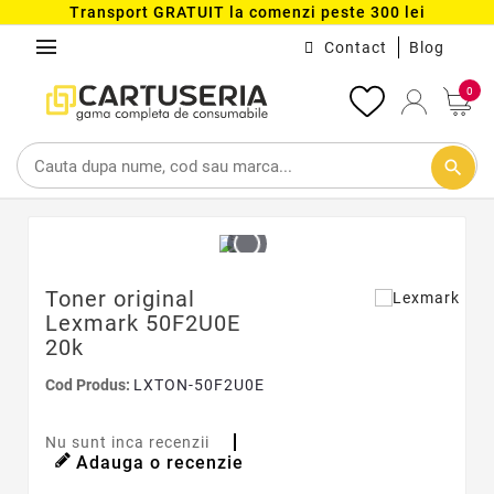
Transport GRATUIT la comenzi peste 300 lei
menu
Contact
Blog
0
search
Toner original
Lexmark 50F2U0E
20k
Cod Produs:
LXTON-50F2U0E
Nu sunt inca recenzii
Adauga o recenzie