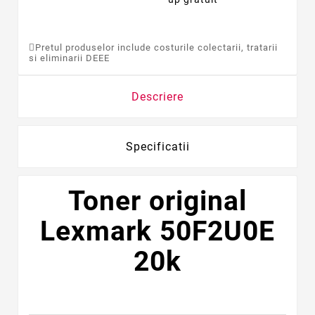
Pretul produselor include costurile colectarii, tratarii
si eliminarii DEEE
Descriere
Specificatii
Toner original
Lexmark 50F2U0E
20k