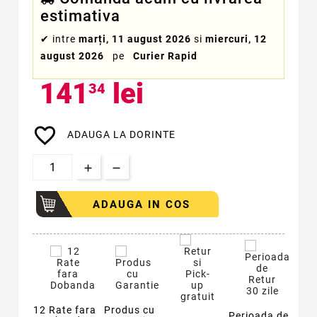
estimativa
✔
intre
marți, 11 august 2026
si
miercuri, 12
august 2026
pe
Curier Rapid
141
lei
34
favorite_border
ADAUGA LA DORINTE
ADAUGA IN COS
12 Rate fara
Produs cu
Perioada de