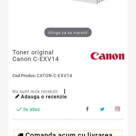
Atinge ca sa maresti
Toner original
Canon C-EXV14
Cod Produs:
CATON-C-EXV14
Nu sunt inca recenzii
Adauga o recenzie

In stoc
Comanda acum cu livrarea