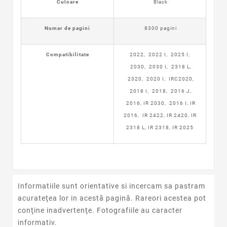
Culoare
Black
Numar de pagini
8300 pagini
Compatibilitate
2022, 2022 I, 2025 I,
2030, 2030 I, 2318 L,
2320, 2020 I, IRC2020,
2018 I, 2018, 2016 J,
2016, IR 2030, 2016 I, IR
2016, IR 2422, IR 2420, IR
2318 L, IR 2318, IR 2025
Informatiile sunt orientative si incercam sa pastram
acurateţea lor in acestă pagină. Rareori acestea pot
conţine inadvertenţe. Fotografiile au caracter
informativ.