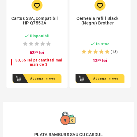
favorite_border
favorite_border
Cartus 53A, compatibil
Cerneala refill Black
HP Q7553A
(Negru) Brother

Disponibil

In stoc
(13)
63
00
lei
53,55 lei pt cantitati mai
12
20
lei
mari de 3
Adauga in cos
Adauga in cos
PLATA RAMBURS SAU CU CARDUL