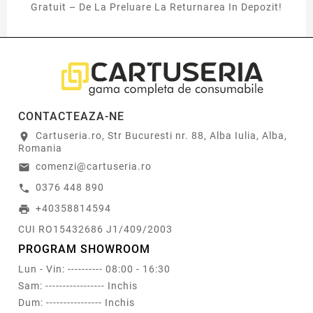
Gratuit – De La Preluare La Returnarea In Depozit!
CONTACTEAZA-NE
Cartuseria.ro, Str Bucuresti nr. 88, Alba Iulia, Alba,
location_on
Romania
comenzi@cartuseria.ro
email
0376 448 890
call
+40358814594
print
CUI RO15432686 J1/409/2003
PROGRAM SHOWROOM
Lun - Vin: ---------- 08:00 - 16:30
Sam: ----------------- Inchis
Dum: ---------------- Inchis