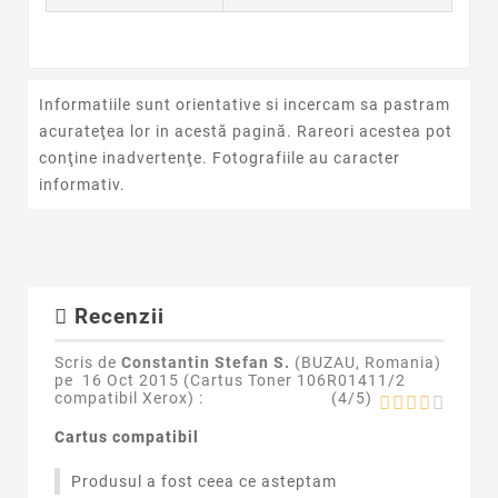
Informatiile sunt orientative si incercam sa pastram
acurateţea lor in acestă pagină. Rareori acestea pot
conţine inadvertenţe. Fotografiile au caracter
informativ.
Recenzii
Scris de
Constantin Stefan S.
(BUZAU, Romania)
pe
16 Oct 2015 (
Cartus Toner 106R01411/2
compatibil Xerox
) :
(
4
/
5
)
Cartus compatibil
Produsul a fost ceea ce asteptam