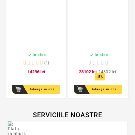


In stoc
In stoc
(1)
142
96
lei
231
02
lei
243
02
lei
-5%
Adauga in cos
Adauga in cos
SERVICIILE NOASTRE