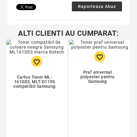
Raporteaza Abuz
ALTI CLIENTI AU CUMPARAT:
favorite_border
favorite_border
Praf universal
polyester pentru
Cartus Toner ML-
Samsung
1610D3, MLT-D119S
compatibil Samsung