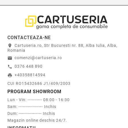
CONTACTEAZA-NE
Cartuseria.ro, Str Bucuresti nr. 88, Alba Iulia, Alba,
location_on
Romania
comenzi@cartuseria.ro
email
0376 448 890
call
+40358814594
print
CUI RO15432686 J1/409/2003
PROGRAM SHOWROOM
Lun - Vin: ---------- 08:00 - 16:30
Sam: ----------------- Inchis
Dum: ---------------- Inchis
Magazin online deschis 24/7.