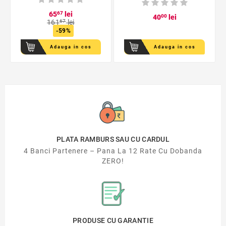
65
67
lei
40
00
lei
161
67
lei
-59%
Adauga in cos
Adauga in cos
PLATA RAMBURS SAU CU CARDUL
4 Banci Partenere – Pana La 12 Rate Cu Dobanda
ZERO!
PRODUSE CU GARANTIE