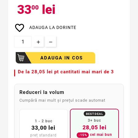
33
lei
00
favorite_border
ADAUGA LA DORINTE
ADAUGA IN COS
De la
28,05 lei pt cantitati mai mari de 3
Reduceri la volum
Cumpără mai mult și prețul scade automat
BEST DEAL
3+ buc
1 - 2 buc
28,05 lei
33,00 lei
cel mai bun
-15%
preț standard