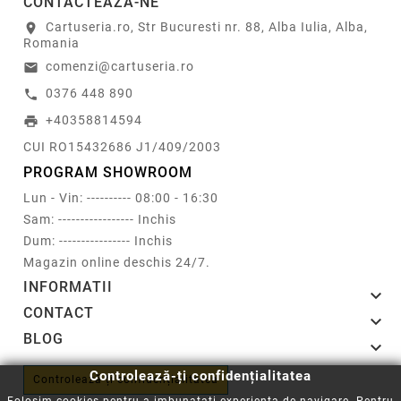
CONTACTEAZA-NE
Cartuseria.ro, Str Bucuresti nr. 88, Alba Iulia, Alba,
location_on
Romania
comenzi@cartuseria.ro
email
0376 448 890
call
+40358814594
print
CUI RO15432686 J1/409/2003
PROGRAM SHOWROOM
Lun - Vin: ---------- 08:00 - 16:30
Sam: ----------------- Inchis
Dum: ---------------- Inchis
Magazin online deschis 24/7.
INFORMATII

CONTACT

BLOG

Controlează-ți confidențialitatea
Controlează-ți confidențialitatea