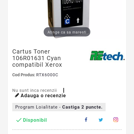
Atinge ca sa maresti
Cartus Toner
106R01631 Cyan
compatibil Xerox
Cod Produs:
RTX6000C
Nu sunt inca recenzii
Adauga o recenzie
Program Loialitate -
Castiga
2
puncte.

Disponibil