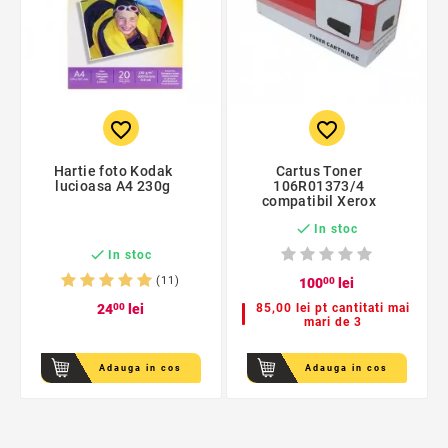
favorite_border
favorite_border
Hartie foto Kodak
Cartus Toner
lucioasa A4 230g
106R01373/4
compatibil Xerox

In stoc

In stoc
(11)
100
00
lei
24
00
lei
85,00 lei pt cantitati mai
mari de 3
Adauga in cos
Adauga in cos