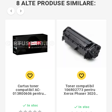
8 ALTE PRODUSE SIMILARE:


favorite_border
favorite_border
Cartus toner
Toner compatibil
compatibil AC-
106R02773 pentru
013R00606 pentru
Xerox Phaser 3020
Xerox PE120, Premium
WorkCentre 3025,
Activejet, Garantie 5
negru, bulk
ani

In stoc

In stoc