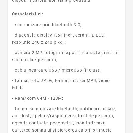
dispus in partea laterala a produsului.
Caracteristici:
-
sincronizare prin bluetooth 3.0;
- diagonala display 1.54 inch, ecran HD LCD,
rezolutie 240 x 240 pixeli;
- camera 2 MP, fotografiile pot fi realizate printr-un
simplu click pe ecran;
- cablu incarcare USB / microUSB (inclus);
- format foto JPEG, format muzica MP3, video
MP4;
- Ram/Rom 64M - 128M;
- functii sincronizare bluetooth, notificari mesaje,
anti-lost, apelare/raspundere direct de pe ecran,
agenda contacte, pedometru, monitorizeaza
calitatea somnului si pierderea caloriilor, music