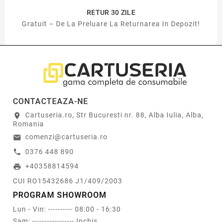
RETUR 30 ZILE
Gratuit – De La Preluare La Returnarea In Depozit!
CONTACTEAZA-NE
Cartuseria.ro, Str Bucuresti nr. 88, Alba Iulia, Alba,
location_on
Romania
comenzi@cartuseria.ro
email
0376 448 890
call
+40358814594
print
CUI RO15432686 J1/409/2003
PROGRAM SHOWROOM
Lun - Vin: ---------- 08:00 - 16:30
Sam: ----------------- Inchis