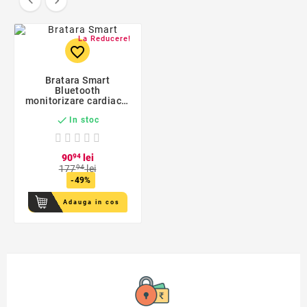


La Reducere!
favorite_border
Bratara Smart
Bluetooth
monitorizare cardiaca,
calorii, pedometru,

In stoc
notificari, SoVogue
90
94
lei
177
94
lei
-49%
Adauga in cos