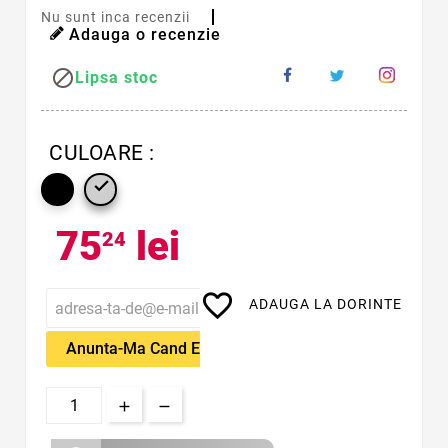
Nu sunt inca recenzii
Adauga o recenzie

Lipsa stoc
CULOARE :

75
lei
24
favorite_border
ADAUGA LA DORINTE
Anunta-Ma Cand Este Disponibil