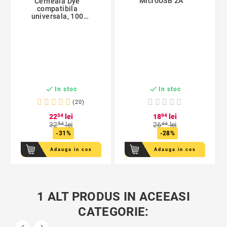
MicroUSB 2A
Cerneala Dye
compatibila
universala, 100
ml/culoare, set 4
culori


In stoc
In stoc
(20)
22
54
lei
18
94
lei
32
54
lei
26
44
lei
-31%
-28%
Adauga in cos
Adauga in cos
1 ALT PRODUS IN ACEEASI
CATEGORIE: