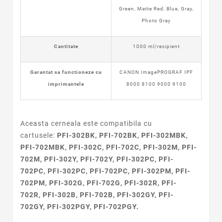
Green, Matte Red, Blue, Gray,
Photo Gray
Cantitate
1000 ml/recipient
Garantat sa functioneze cu
CANON ImagePROGRAF IPF
imprimantele
8000 8100 9000 9100
Aceasta cerneala este compatibila cu
cartusele:
PFI-302BK, PFI-702BK, PFI-302MBK,
PFI-702MBK, PFI-302C, PFI-702C, PFI-302M, PFI-
702M, PFI-302Y, PFI-702Y, PFI-302PC, PFI-
702PC, PFI-302PC, PFI-702PC, PFI-302PM, PFI-
702PM, PFI-302G, PFI-702G, PFI-302R, PFI-
702R, PFI-302B, PFI-702B, PFI-302GY, PFI-
702GY, PFI-302PGY, PFI-702PGY.