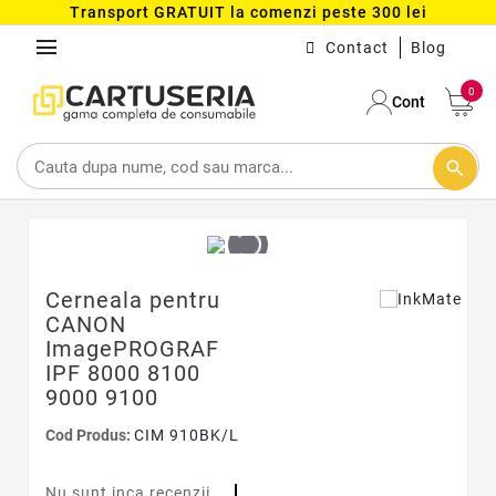
Transport GRATUIT la comenzi peste 300 lei
menu
Contact
Blog
0
Cont
search
Cerneala pentru
CANON
ImagePROGRAF
IPF 8000 8100
9000 9100
Cod Produs:
CIM 910BK/L
Nu sunt inca recenzii