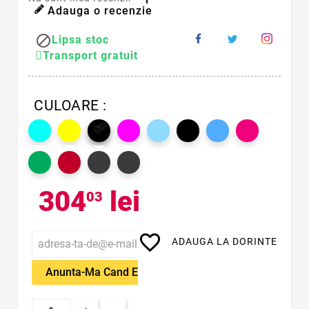
Adauga o recenzie

Lipsa stoc
Transport gratuit
CULOARE :

304
lei
03
favorite_border
ADAUGA LA DORINTE
Anunta-Ma Cand Este Disponibil