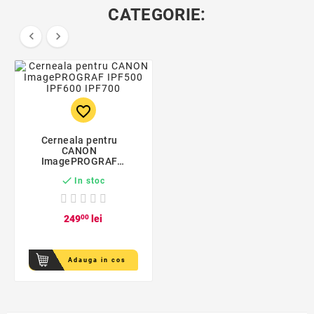
CATEGORIE:


favorite_border
Cerneala pentru
CANON
ImagePROGRAF
IPF500 IPF600 IPF700

In stoc
249
00
lei
Adauga in cos