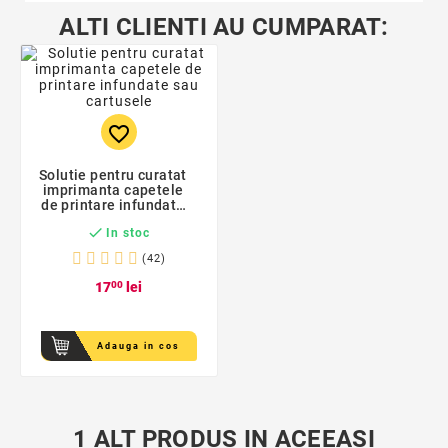
ALTI CLIENTI AU CUMPARAT:
favorite_border
Solutie pentru curatat
imprimanta capetele
de printare infundate
sau cartusele

In stoc
(42)
17
00
lei
Adauga in cos
1 ALT PRODUS IN ACEEASI