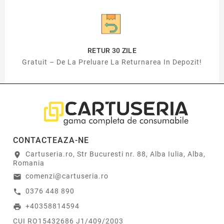
RETUR 30 ZILE
Gratuit – De La Preluare La Returnarea In Depozit!
CONTACTEAZA-NE
Cartuseria.ro, Str Bucuresti nr. 88, Alba Iulia, Alba,
location_on
Romania
comenzi@cartuseria.ro
email
0376 448 890
call
+40358814594
print
CUI RO15432686 J1/409/2003