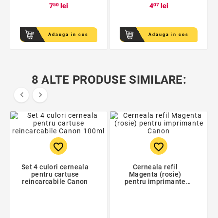
7
50
lei
4
07
lei
Adauga in cos
Adauga in cos
8 ALTE PRODUSE SIMILARE:


favorite_border
favorite_border
Set 4 culori cerneala
Cerneala refil
pentru cartuse
Magenta (rosie)
reincarcabile Canon
pentru imprimante
Canon