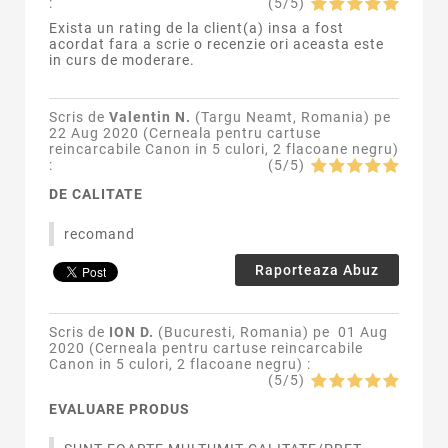
:
(
5
/
5
)
Exista un rating de la client(a) insa a fost
acordat fara a scrie o recenzie ori aceasta este
in curs de moderare.
Scris de
Valentin N.
(Targu Neamt, Romania) pe
22 Aug 2020 (
Cerneala pentru cartuse
reincarcabile Canon in 5 culori, 2 flacoane negru
)
:
(
5
/
5
)
DE CALITATE
recomand
Raporteaza Abuz
Scris de
ION D.
(Bucuresti, Romania) pe
01 Aug
2020 (
Cerneala pentru cartuse reincarcabile
Canon in 5 culori, 2 flacoane negru
) :
(
5
/
5
)
EVALUARE PRODUS