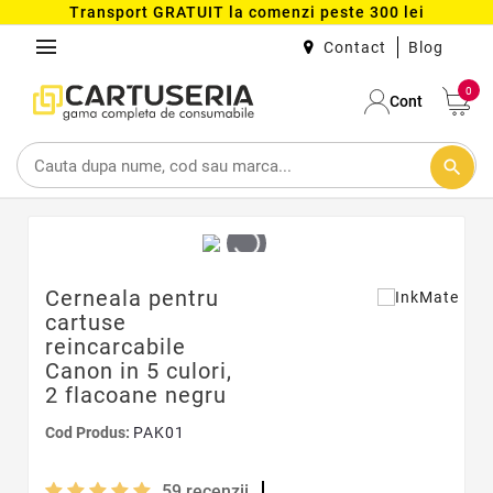
Transport GRATUIT la comenzi peste 300 lei
menu
Contact
Blog
0
Cont
search
Cerneala pentru
cartuse
reincarcabile
Canon in 5 culori,
2 flacoane negru
Cod Produs:
PAK01
59
recenzii