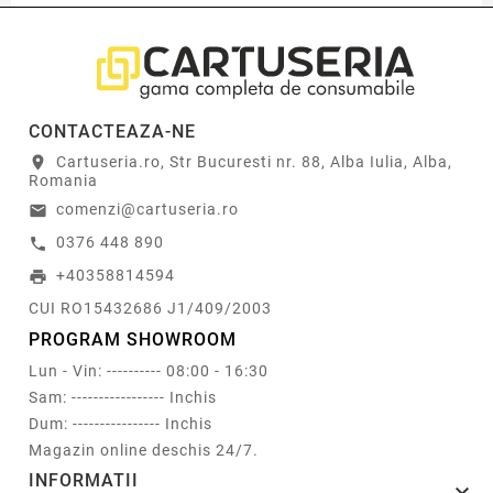
CONTACTEAZA-NE
Cartuseria.ro, Str Bucuresti nr. 88, Alba Iulia, Alba,
location_on
Romania
comenzi@cartuseria.ro
email
0376 448 890
call
+40358814594
print
CUI RO15432686 J1/409/2003
PROGRAM SHOWROOM
Lun - Vin: ---------- 08:00 - 16:30
Sam: ----------------- Inchis
Dum: ---------------- Inchis
Magazin online deschis 24/7.
INFORMATII
