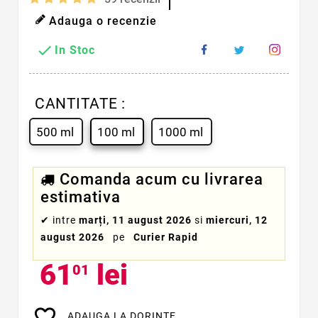
Adauga o recenzie

In Stoc
CANTITATE :
500 ml
100 ml
1000 ml
Comanda acum cu livrarea
estimativa
✔
intre
marți, 11 august 2026
si
miercuri, 12
august 2026
pe
Curier Rapid
61
lei
01
favorite_border
ADAUGA LA DORINTE