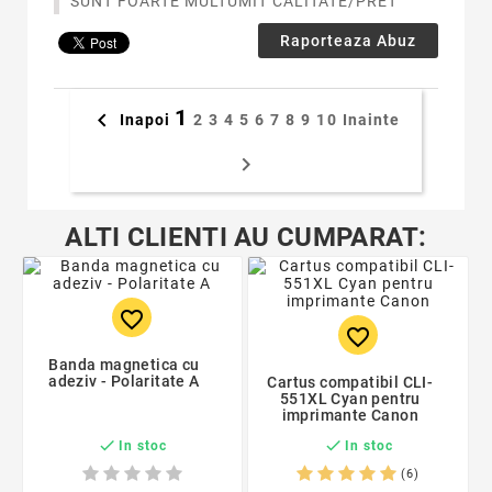
SUNT FOARTE MULTUMIT CALITATE/PRET
Raporteaza Abuz
1

Inapoi
2
3
4
5
6
7
8
9
10
Inainte

ALTI CLIENTI AU CUMPARAT:
favorite_border
favorite_border
Banda magnetica cu
adeziv - Polaritate A
Cartus compatibil CLI-
551XL Cyan pentru
imprimante Canon


In stoc
In stoc
(6)