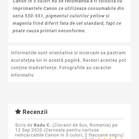
Canon in 5 culori nu se recomanda a fi folosita cu
imprimantele Canon ce utilizeaza consumabile din
seria 550-551, pigmentul culorilor yellow si
magenta fiind diferit fata de cel standard, fapt ce
poate cauza printari neconforme.
Informatiile sunt orientative si incercam sa pastram
acurateţea lor in acestă pagină. Rareori acestea pot
conţine inadvertenţe. Fotografiile au caracter
informativ.
Recenzii
Scris de
Radu C.
(Cioranii de Sus, Romania) pe
12 Sep 2020 (
Cerneala pentru cartuse
reincarcabile Canon in 5 culori, 2 flacoane negru
)