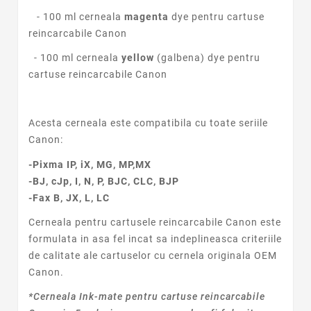
- 100 ml cerneala
magenta
dye pentru cartuse
reincarcabile
Canon
- 100 ml cerneala
yellow
(galbena) dye pentru
cartuse reincarcabile
Canon
Acesta cerneala este compatibila cu toate seriile
Canon:
-Pixma IP, iX, MG, MP,MX
-BJ, cJp, I, N, P, BJC, CLC, BJP
-Fax B, JX, L, LC
Cerneala pentru cartusele reincarcabile
Canon
este
formulata in asa fel incat sa indeplineasca criteriile
de calitate ale cartuselor cu cernela originala OEM
Canon
.
*Cerneala Ink-mate pentru cartuse reincarcabile