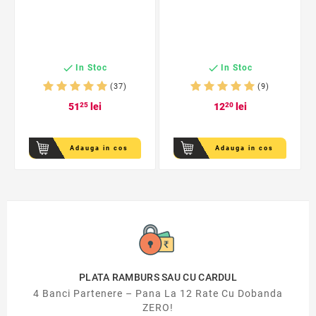


In Stoc
In Stoc
(37)
(9)
51
25
lei
12
20
lei
Adauga in cos
Adauga in cos
PLATA RAMBURS SAU CU CARDUL
4 Banci Partenere – Pana La 12 Rate Cu Dobanda
ZERO!