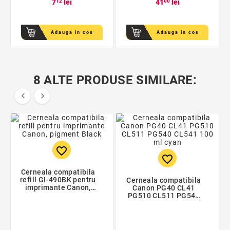
7
12
lei
41
00
lei
Adauga in cos
Adauga in cos
8 ALTE PRODUSE SIMILARE:


favorite_border
favorite_border
Cerneala compatibila
refill GI-490BK pentru
Cerneala compatibila
imprimante Canon,
Canon PG40 CL41
pigment Black
PG510 CL511 PG540
CL541