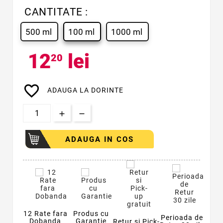
CANTITATE :
500 ml
100 ml
1000 ml
12
lei
20
favorite_border
ADAUGA LA DORINTE
ADAUGA IN COS
12 Rate fara
Produs cu
Perioada de
Dobanda
Garantie
Retur si Pick-