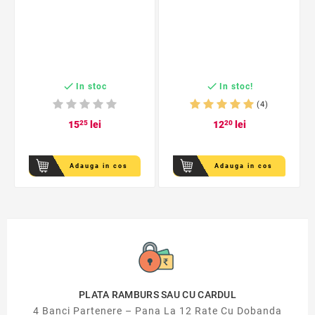


In stoc
In stoc!
(4)
15
25
lei
12
20
lei
Adauga in cos
Adauga in cos
PLATA RAMBURS SAU CU CARDUL
4 Banci Partenere – Pana La 12 Rate Cu Dobanda