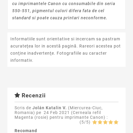
cu imprimantele Canon cu consumabile din seria
550-551, pigmentul culori difera fata de cel
standard si poate cauza printari neconforme.
Informatiile sunt orientative si incercam sa pastram
acurateţea lor in acestă pagină. Rareori acestea pot
conţine inadvertenţe. Fotografiile au caracter
informativ.
Recenzii
Scris de
Jolán Katalin V.
(Miercurea-Ciuc,
Romania) pe
24 Feb 2021 (
Cerneala refil
Magenta (rosie) pentru imprimante Canon
) :
(
5
/
5
)
Recomand