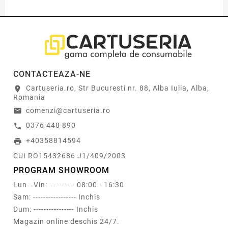
CONTACTEAZA-NE
Cartuseria.ro, Str Bucuresti nr. 88, Alba Iulia, Alba,
location_on
Romania
comenzi@cartuseria.ro
email
0376 448 890
call
+40358814594
print
CUI RO15432686 J1/409/2003
PROGRAM SHOWROOM
Lun - Vin: ---------- 08:00 - 16:30
Sam: ----------------- Inchis
Dum: ---------------- Inchis
Magazin online deschis 24/7.