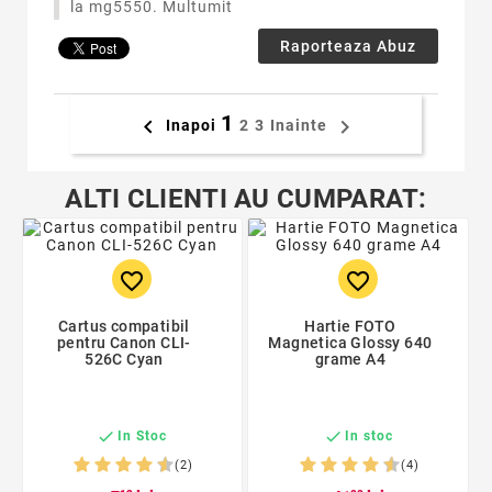
la mg5550. Multumit
Raporteaza Abuz
1


Inapoi
2
3
Inainte
ALTI CLIENTI AU CUMPARAT:
favorite_border
favorite_border
Cartus compatibil
Hartie FOTO
pentru Canon CLI-
Magnetica Glossy 640
526C Cyan
grame A4


In Stoc
In stoc
(2)
(4)