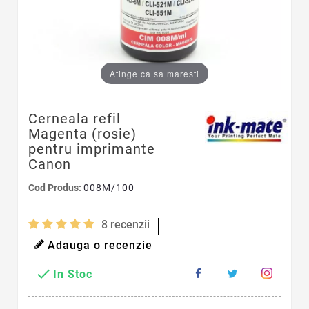
Atinge ca sa maresti
Cerneala refil
Magenta (rosie)
pentru imprimante
Canon
Cod Produs:
008M/100
8
recenzii
Adauga o recenzie

In Stoc