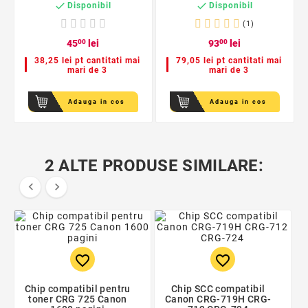


Disponibil
Disponibil
(1)
45
00
lei
93
00
lei
38,25 lei pt cantitati mai
79,05 lei pt cantitati mai
mari de 3
mari de 3
Adauga in cos
Adauga in cos
2 ALTE PRODUSE SIMILARE:


favorite_border
favorite_border
Chip compatibil pentru
Chip SCC compatibil
toner CRG 725 Canon
Canon CRG-719H CRG-