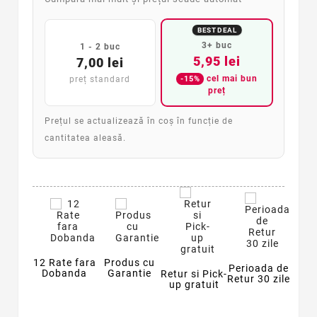
BEST DEAL
3+ buc
1 - 2 buc
5,95 lei
7,00 lei
cel mai bun
-15%
preț standard
preț
Prețul se actualizează în coș în funcție de
cantitatea aleasă.
12 Rate fara
Produs cu
Perioada de
Dobanda
Garantie
Retur si Pick-
Retur 30 zile
up gratuit