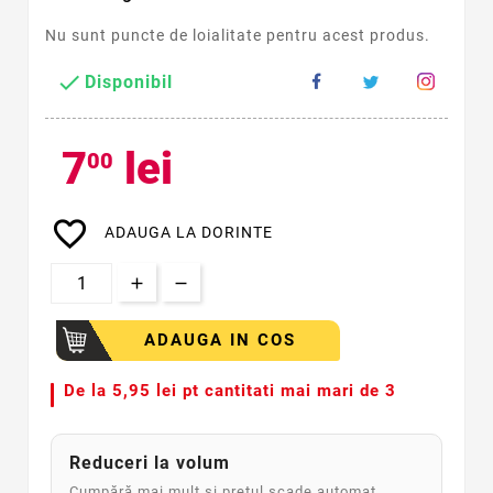
Nu sunt puncte de loialitate pentru acest produs.

Disponibil
7
lei
00
favorite_border
ADAUGA LA DORINTE
ADAUGA IN COS
De la
5,95 lei pt cantitati mai mari de 3
Reduceri la volum
Cumpără mai mult și prețul scade automat