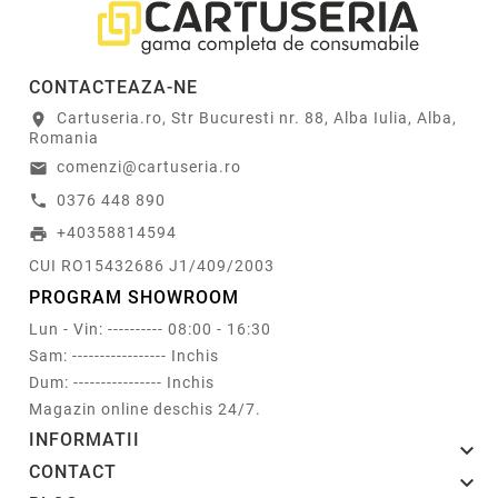
CONTACTEAZA-NE
Cartuseria.ro, Str Bucuresti nr. 88, Alba Iulia, Alba,
location_on
Romania
comenzi@cartuseria.ro
email
0376 448 890
call
+40358814594
print
CUI RO15432686 J1/409/2003
PROGRAM SHOWROOM
Lun - Vin: ---------- 08:00 - 16:30
Sam: ----------------- Inchis
Dum: ---------------- Inchis
Magazin online deschis 24/7.
INFORMATII

CONTACT
