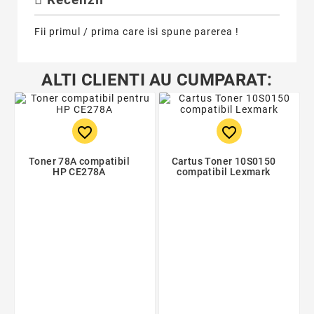
Fii primul / prima care isi spune parerea !
ALTI CLIENTI AU CUMPARAT:
favorite_border
favorite_border
Toner 78A compatibil
Cartus Toner 10S0150
HP CE278A
compatibil Lexmark