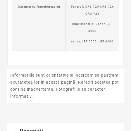
Garantat sa functioneze cu
Tonerul:
CRG-725 CRG-726
CRG-728
Imprimantele:
Canon LBP
3000
series, LBP 6000, LBP 6200
Informatiile sunt orientative si incercam sa pastram
acurateţea lor in acestă pagină. Rareori acestea pot
conţine inadvertenţe. Fotografiile au caracter
informativ.
Recenzii