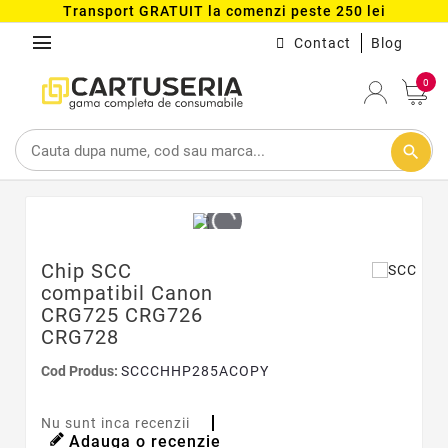
Transport GRATUIT la comenzi peste 250 lei
menu
Contact
Blog
0
search
Chip SCC
compatibil Canon
CRG725 CRG726
CRG728
Cod Produs:
SCCCHHP285ACOPY
Nu sunt inca recenzii
Adauga o recenzie