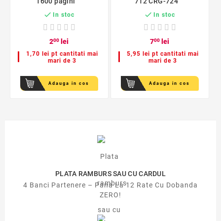
1600 pagini
712 CRG-724


In stoc
In stoc
2
00
lei
7
00
lei
1,70 lei pt cantitati mai
5,95 lei pt cantitati mai
mari de 3
mari de 3
Adauga in cos
Adauga in cos
PLATA RAMBURS SAU CU CARDUL
4 Banci Partenere – Pana La 12 Rate Cu Dobanda
ZERO!