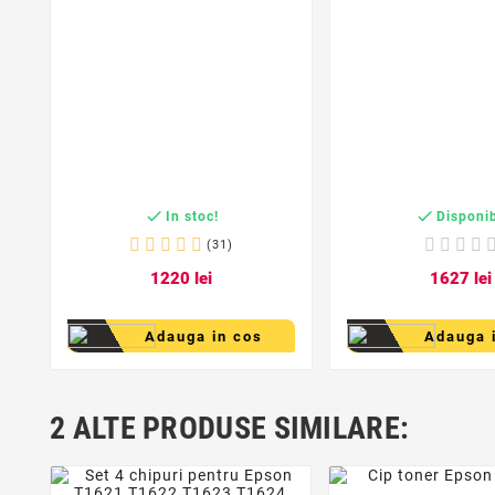


In stoc!
Disponib
(31)
12
20
lei
16
27
lei
Adauga in cos
Adauga 
2 ALTE PRODUSE SIMILARE:
favorite_bord
favorite_border