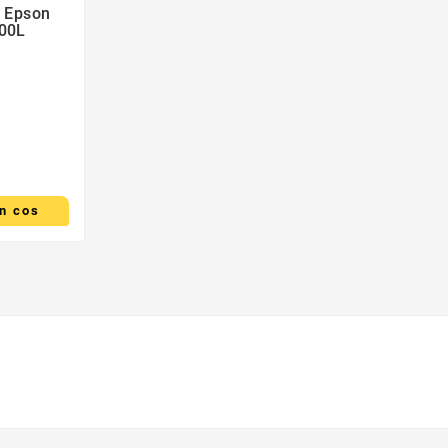
l Epson
00L
n cos