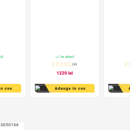

il
In stoc!
(4)
12
20
lei
in cos
Adauga in cos
er