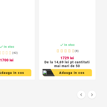
c

In stoc

In stoc
(8)
(42)
17
29
lei
17
00
lei
De la
14,69 lei pt cantitati
mai mari de 50
Adauga in cos
Adauga in cos

