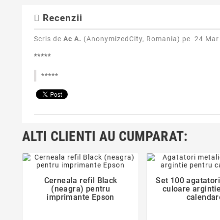
Recenzii
Scris de
Ac A.
(AnonymizedCity, Romania) pe
24 Mar
*****
*****
ALTI CLIENTI AU CUMPARAT:
favorite_border
favorite_bor


Cerneala refil Black
Set 100 agatator
(neagra) pentru
culoare arginti
imprimante Epson
calendar