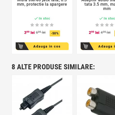
mm, protectie la spargere
tata 3.5 mm, m
mm


In stoc
In sto
3
00
lei
6
00
lei
2
00
lei
4
00
lei
-50%
Adauga in cos
Adauga 
favorite_border
favorite_bor


8 ALTE PRODUSE SIMILARE: