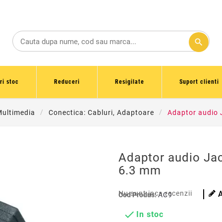
search
ri stoc
Reduceri
Resigilate
Suport clienti
Multimedia
Conectica: Cabluri, Adaptoare
Adaptor audio 
Adaptor audio Jac
6.3 mm
Nu sunt inca recenzii
Cod Produs:
AC9

In stoc