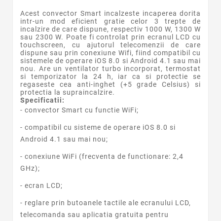
Acest convector Smart incalzeste incaperea dorita
intr-un mod eficient gratie celor 3 trepte de
incalzire de care dispune, respectiv 1000 W, 1300 W
sau 2300 W. Poate fi controlat prin ecranul LCD cu
touchscreen, cu ajutorul telecomenzii de care
dispune sau prin conexiune Wifi, fiind compatibil cu
sistemele de operare iOS 8.0 si Android 4.1 sau mai
nou.
Are un ventilator turbo incorporat, termostat
si temporizator la 24 h, iar ca si protectie se
regaseste cea anti-inghet (+5 grade Celsius) si
protectia la supraincalzire.
Specificatii:
- convector Smart cu functie WiFi;
- compatibil cu sisteme de operare iOS 8.0 si
Android 4.1 sau mai nou;
- conexiune WiFi (frecventa de functionare: 2,4
GHz);
- ecran LCD;
- reglare prin butoanele tactile ale ecranului LCD,
telecomanda sau aplicatia gratuita pentru