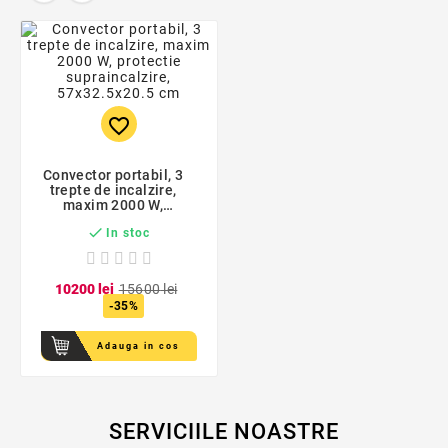
favorite_border
Convector portabil, 3
trepte de incalzire,
maxim 2000 W,
protectie

In stoc
supraincalzire,
57x32.5x20.5 cm
102
00
lei
156
00
lei
-35%
Adauga in cos
SERVICIILE NOASTRE