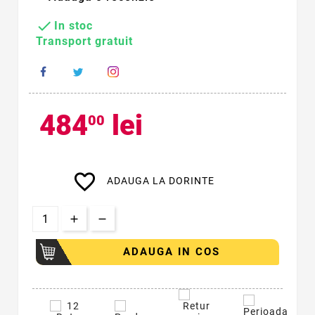

In stoc
Transport gratuit
484
lei
00
favorite_border
ADAUGA LA DORINTE
ADAUGA IN COS