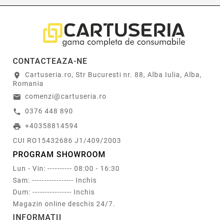
CONTACTEAZA-NE
Cartuseria.ro, Str Bucuresti nr. 88, Alba Iulia, Alba,
location_on
Romania
comenzi@cartuseria.ro
email
0376 448 890
call
+40358814594
print
CUI RO15432686 J1/409/2003
PROGRAM SHOWROOM
Lun - Vin: ---------- 08:00 - 16:30
Sam: ----------------- Inchis
Dum: ---------------- Inchis
Magazin online deschis 24/7.
INFORMATII