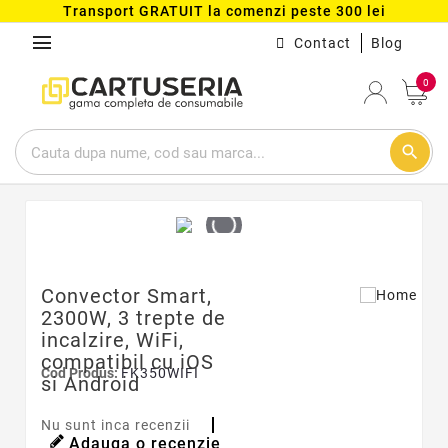
Transport GRATUIT la comenzi peste 300 lei
menu
Contact
Blog
0
search
Convector Smart,
2300W, 3 trepte de
incalzire, WiFi,
compatibil cu iOS
Cod Produs:
FK350WIFI
si Android
Nu sunt inca recenzii
Adauga o recenzie