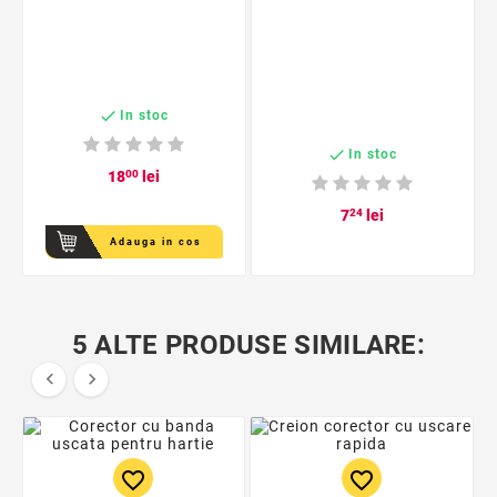

In stoc

In stoc
18
00
lei
7
24
lei
Adauga in cos
5 ALTE PRODUSE SIMILARE:


favorite_border
favorite_border