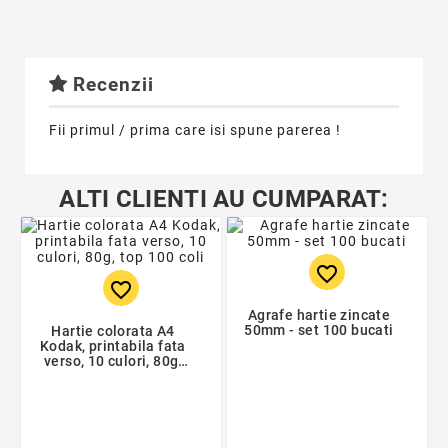
Recenzii
Fii primul / prima care isi spune parerea !
ALTI CLIENTI AU CUMPARAT:
favorite_border
favorite_border
Agrafe hartie zincate
50mm - set 100 bucati
Hartie colorata A4
Kodak, printabila fata
verso, 10 culori, 80g,
top 100 coli