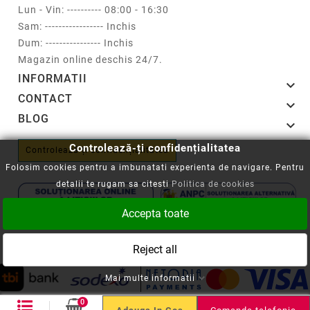
Lun - Vin: ---------- 08:00 - 16:30
Sam: ----------------- Inchis
Dum: ---------------- Inchis
Magazin online deschis 24/7.
INFORMATII

CONTACT

BLOG

Controlează-ți confidențialitatea
Controlează-ți confidențialitatea
Folosim cookies pentru a imbunatati experienta de navigare. Pentru
detalii te rugam sa citesti
Politica de cookies
Accepta toate
Copyright © 2008-2026 - Cartuseria.ro
Reject all
ANPC
||
Politica SOL
Mai multe informatii
0