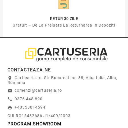
RETUR 30 ZILE
Gratuit – De La Preluare La Returnarea In Depozit!
CONTACTEAZA-NE
Cartuseria.ro, Str Bucuresti nr. 88, Alba Iulia, Alba,
location_on
Romania
comenzi@cartuseria.ro
email
0376 448 890
call
+40358814594
print
CUI RO15432686 J1/409/2003
PROGRAM SHOWROOM