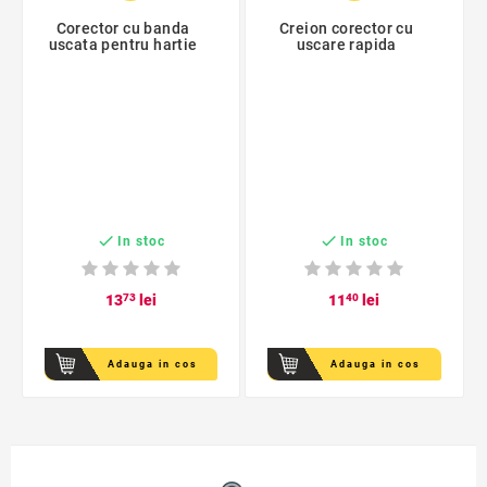
Corector cu banda
Creion corector cu
uscata pentru hartie
uscare rapida


In stoc
In stoc
13
73
lei
11
40
lei
Adauga in cos
Adauga in cos