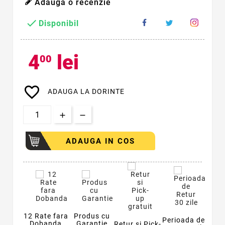
Adauga o recenzie

Disponibil
4
lei
00
favorite_border
ADAUGA LA DORINTE
ADAUGA IN COS
12 Rate fara
Produs cu
Perioada de
Dobanda
Garantie
Retur si Pick-