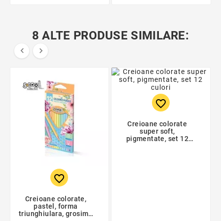
8 ALTE PRODUSE SIMILARE:


favorite_border
Creioane colorate
super soft,
pigmentate, set 12
culori
favorite_border
Creioane colorate,
pastel, forma
triunghiulara, grosime