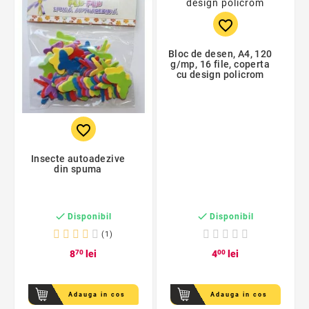
favorite_border
Bloc de desen, A4, 120
g/mp, 16 file, coperta
cu design policrom
favorite_border
Insecte autoadezive
din spuma


Disponibil
Disponibil
(1)
8
70
lei
4
00
lei
Adauga in cos
Adauga in cos