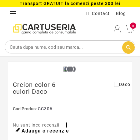
Transport GRATUIT la comenzi peste 300 lei
menu
Contact
Blog
0
search
Creion color 6
culori Daco
Cod Produs:
CC306
Nu sunt inca recenzii
Adauga o recenzie