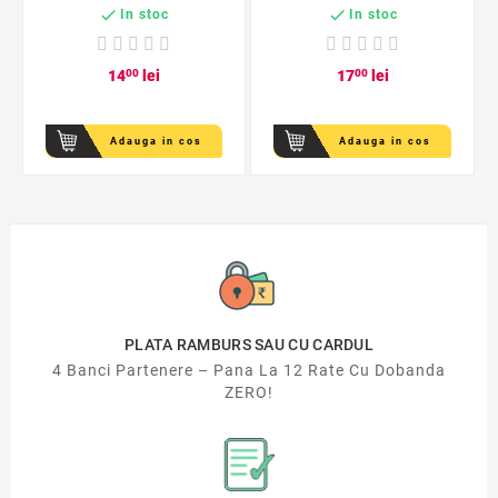
mina 3 mm, set 12


In stoc
In stoc
culori
14
00
lei
17
00
lei
Adauga in cos
Adauga in cos
PLATA RAMBURS SAU CU CARDUL
4 Banci Partenere – Pana La 12 Rate Cu Dobanda
ZERO!