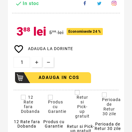

In stoc
3
lei
88
Economiseste 24 %
5
08
lei
favorite_border
ADAUGA LA DORINTE
ADAUGA IN COS
12 Rate fara
Produs cu
Perioada de
Dobanda
Garantie
Retur si Pick-
Retur 30 zile
up gratuit