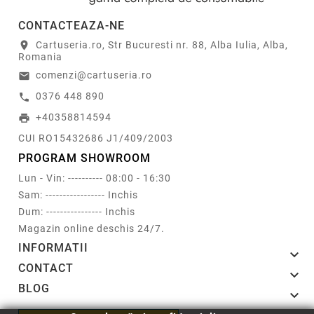
CONTACTEAZA-NE
Cartuseria.ro, Str Bucuresti nr. 88, Alba Iulia, Alba,
location_on
Romania
comenzi@cartuseria.ro
email
0376 448 890
call
+40358814594
print
CUI RO15432686 J1/409/2003
PROGRAM SHOWROOM
Lun - Vin: ---------- 08:00 - 16:30
Sam: ----------------- Inchis
Dum: ---------------- Inchis
Magazin online deschis 24/7.
INFORMATII

CONTACT

BLOG
