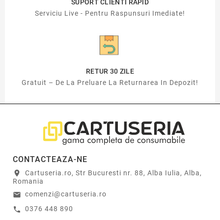
SUPORT CLIENTI RAPID
Serviciu Live - Pentru Raspunsuri Imediate!
RETUR 30 ZILE
Gratuit – De La Preluare La Returnarea In Depozit!
CONTACTEAZA-NE
Cartuseria.ro, Str Bucuresti nr. 88, Alba Iulia, Alba,
location_on
Romania
comenzi@cartuseria.ro
email
0376 448 890
call