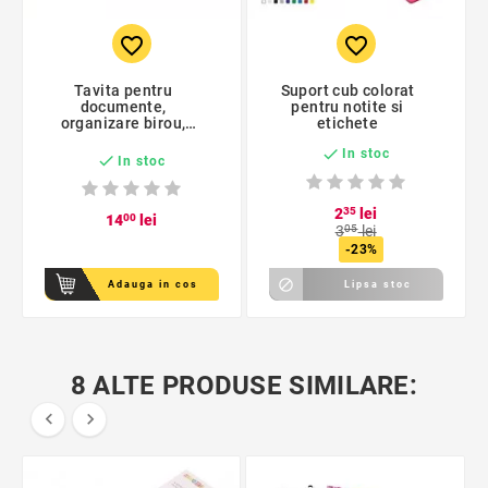
favorite_border
favorite_border
Tavita pentru
Suport cub colorat
documente,
pentru notite si
organizare birou,
etichete
34,5x25x6,5 cm,

In stoc
galben

In stoc
2
35
lei
14
00
lei
3
05
lei
-23%

Adauga in cos
Lipsa stoc
8 ALTE PRODUSE SIMILARE:

