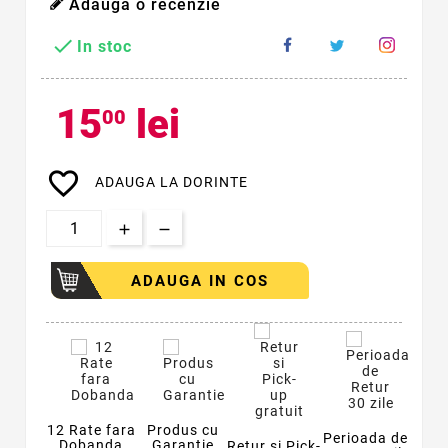
Adauga o recenzie

In stoc
15
lei
00
favorite_border
ADAUGA LA DORINTE
ADAUGA IN COS
12 Rate fara
Produs cu
Perioada de
Dobanda
Garantie
Retur si Pick-