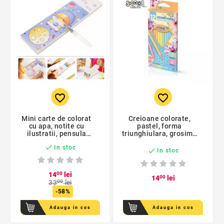
favorite_border
favorite_border
Mini carte de colorat
Creioane colorate,
cu apa, notite cu
pastel, forma
ilustratii, pensula
triunghiulara, grosime
pictura, 4 ani+
mina 3 mm, set 12

In stoc
culori

In stoc
14
00
lei
14
00
lei
33
00
lei
-58%
Adauga in cos
Adauga in cos