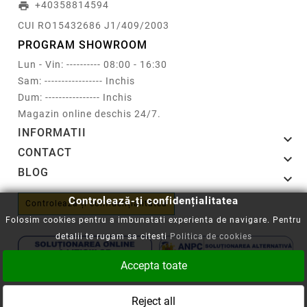
+40358814594
print
CUI RO15432686 J1/409/2003
PROGRAM SHOWROOM
Lun - Vin: ---------- 08:00 - 16:30
Sam: ----------------- Inchis
Dum: ---------------- Inchis
Magazin online deschis 24/7.
INFORMATII

CONTACT

BLOG

Controlează-ți confidențialitatea
Controlează-ți confidențialitatea
Folosim cookies pentru a imbunatati experienta de navigare. Pentru
detalii te rugam sa citesti
Politica de cookies
Accepta toate
Copyright © 2008-2026 - Cartuseria.ro
Reject all