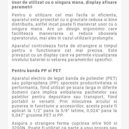
Usor de utilizat cu o singura mana, display afisare
parametri
Pentru o utilizare cat mai facila si eficienta,
aparatul este proiectat cu o greutate redusa si bine
distribuita, astfel incat poate fi manevrat usor cu o
singura mana. Are un design ergonomic care
faciliteaza manevrarea si reduce oboseala
operatorului, mai ales in cazul utilizarii prelungite.
Aparatul controleaza forta de strangere si timpul
pentru o functionare cat mai precisa. Este
prevazut cu un display care va permite vizualizarea
nivelului bateriei si setarea parametrilor specifici.
Pentru banda PP si PET
Aparatul electric de legat banda de poliester (PET)
sau polipropilena (PP) sporeste productivitatea si
performanta, fiind utilizat pe scara larga in diferite
domenii care implica ambalarea pachetelor sau
paletilor pentru depozitare sau transport, fiind
portabil si versatil.
Prin inlocuirea arcului si
punerea in functiune a accesoriilor, acesta poate fi
aplicat la 1/2" pana la 5/8" latime, 0,024" pana la
0,047" grosime PET si PP.
Asigura o strangere ferma cuprinsa intre 900 si
3200N. Poate fi utilizat ca parte a unui proces sau