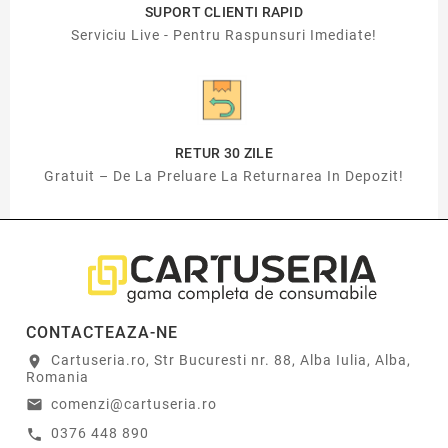
SUPORT CLIENTI RAPID
Serviciu Live - Pentru Raspunsuri Imediate!
RETUR 30 ZILE
Gratuit – De La Preluare La Returnarea In Depozit!
CONTACTEAZA-NE
Cartuseria.ro, Str Bucuresti nr. 88, Alba Iulia, Alba,
location_on
Romania
comenzi@cartuseria.ro
email
0376 448 890
call