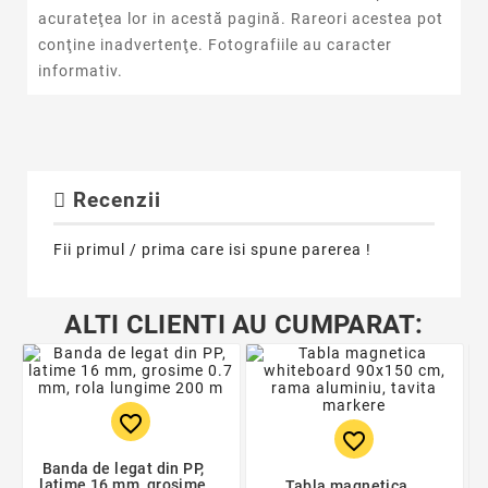
acurateţea lor in acestă pagină. Rareori acestea pot
conţine inadvertenţe. Fotografiile au caracter
informativ.
Recenzii
Fii primul / prima care isi spune parerea !
ALTI CLIENTI AU CUMPARAT:
favorite_border
favorite_border
Banda de legat din PP,
latime 16 mm, grosime
Tabla magnetica