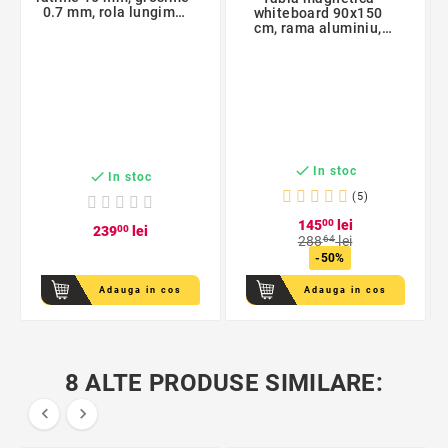
0.7 mm, rola lungime
whiteboard 90x150
200 m
cm, rama aluminiu,
tavita markere

In stoc

In stoc
(5)
145
00
lei
239
00
lei
288
64
lei
-50%
Adauga in cos
Adauga in cos
8 ALTE PRODUSE SIMILARE:

