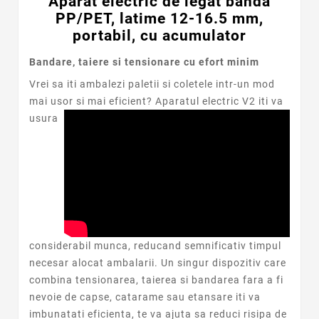
Aparat electric de legat banda
PP/PET, latime 12-16.5 mm,
portabil, cu acumulator
Bandare, taiere si tensionare cu efort minim
Vrei sa iti ambalezi paletii si coletele intr-un mod
mai usor si mai eficient? Aparatul electric V2 iti va
u
sura
considerabil munca, reducand semnificativ timpul
necesar alocat ambalarii.
Un singur dispozitiv care
combina tensionarea, taierea si bandarea fara a fi
nevoie de capse, catarame sau etansare iti va
imbunatati eficienta, te va ajuta sa reduci risipa de