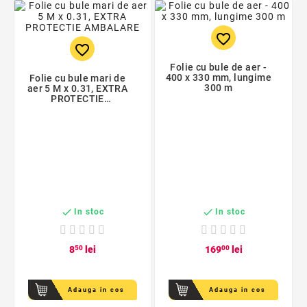
favorite_border
favorite_border
Folie cu bule de aer -
400 x 330 mm, lungime
Folie cu bule mari de
300 m
aer 5 M x 0.31, EXTRA
PROTECTIE
AMBALARE


In stoc
In stoc
8
50
lei
169
00
lei
Adauga in cos
Adauga in cos