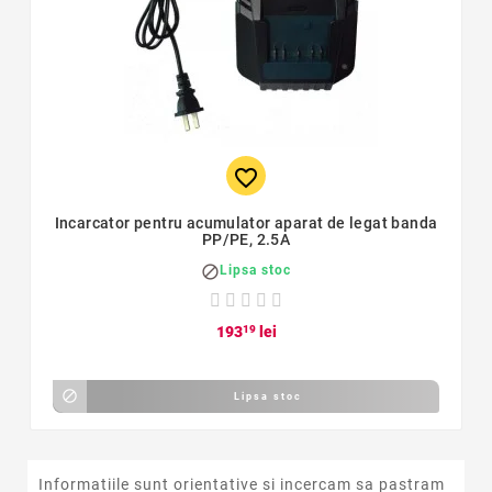
favorite_border
Incarcator pentru acumulator aparat de legat banda
PP/PE, 2.5A

Lipsa stoc
193
19
lei

Lipsa stoc
Informatiile sunt orientative si incercam sa pastram