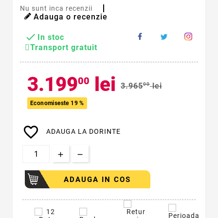
Nu sunt inca recenzii
Adauga o recenzie

In stoc
Transport gratuit
3.199
lei
00
3.965
00
lei
Economiseste 19 %
favorite_border
ADAUGA LA DORINTE
ADAUGA IN COS