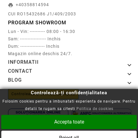
+40358814594
print
CUI RO15432686 J1/409/2003
PROGRAM SHOWROOM
Lun - Vin: ---------- 08:00 - 16:30
Sam: ----------------- Inchis
Dum: ---------------- Inchis
Magazin online deschis 24/7.
INFORMATII

CONTACT

BLOG

Controlează-ți confidențialitatea
Controlează-ți confidențialitatea
Folosim cookies pentru a imbunatati experienta de navigare. Pentru
detalii te rugam sa citesti
Politica de cookies
Accepta toate
Copyright © 2008-2026 - Cartuseria.ro
Reject all