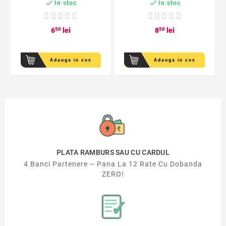


In stoc
In stoc
6
50
lei
8
50
lei
Adauga in cos
Adauga in cos
PLATA RAMBURS SAU CU CARDUL
4 Banci Partenere – Pana La 12 Rate Cu Dobanda
ZERO!