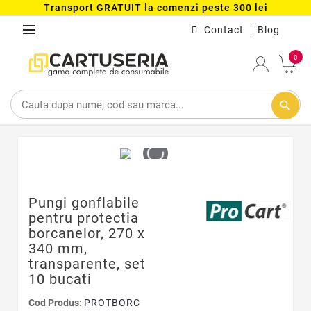
Transport GRATUIT la comenzi peste 300 lei
menu
Contact
Blog
0
search
Pungi gonflabile
pentru protectia
borcanelor, 270 x
340 mm,
transparente, set
10 bucati
Cod Produs:
PROTBORC