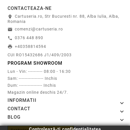
CONTACTEAZA-NE
Cartuseria.ro, Str Bucuresti nr. 88, Alba Iulia, Alba,
location_on
Romania
comenzi@cartuseria.ro
email
0376 448 890
call
+40358814594
print
CUI RO15432686 J1/409/2003
PROGRAM SHOWROOM
Lun - Vin: ---------- 08:00 - 16:30
Sam: ----------------- Inchis
Dum: ---------------- Inchis
Magazin online deschis 24/7.
INFORMATII

CONTACT

BLOG

Controlează-ți confidențialitatea