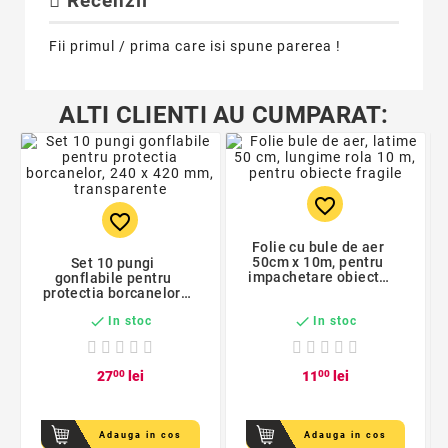
Recenzii
Fii primul / prima care isi spune parerea !
ALTI CLIENTI AU CUMPARAT:
favorite_border
favorite_border
Folie cu bule de aer
50cm x 10m, pentru
Set 10 pungi
impachetare obiecte
gonflabile pentru
fragile, 45 g/mp
protectia borcanelor,
240 x 420 mm,


In stoc
In stoc
transparente
27
00
lei
11
00
lei
Adauga in cos
Adauga in cos