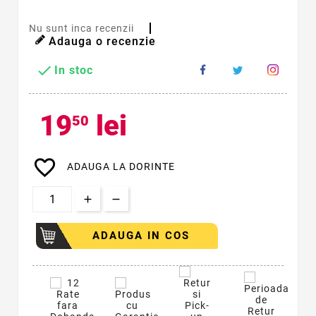
Nu sunt inca recenzii
Adauga o recenzie

In stoc
19
lei
50
favorite_border
ADAUGA LA DORINTE
ADAUGA IN COS