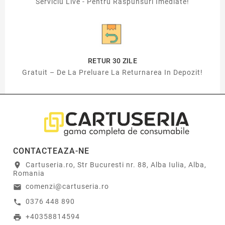
Serviciu Live - Pentru Raspunsuri Imediate!
RETUR 30 ZILE
Gratuit – De La Preluare La Returnarea In Depozit!
CONTACTEAZA-NE
Cartuseria.ro, Str Bucuresti nr. 88, Alba Iulia, Alba,
location_on
Romania
comenzi@cartuseria.ro
email
0376 448 890
call
+40358814594
print