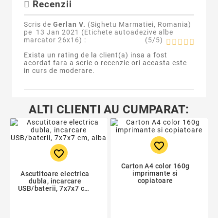
Recenzii
Scris de
Gerlan V.
(Sighetu Marmatiei, Romania)
pe
13 Jan 2021 (
Etichete autoadezive albe
marcator 26x16
) :
(
5
/
5
)
Exista un rating de la client(a) insa a fost
acordat fara a scrie o recenzie ori aceasta este
in curs de moderare.
ALTI CLIENTI AU CUMPARAT:
favorite_border
favorite_border
Carton A4 color 160g
imprimante si
Ascutitoare electrica
copiatoare
dubla, incarcare
USB/baterii, 7x7x7 cm,
alba