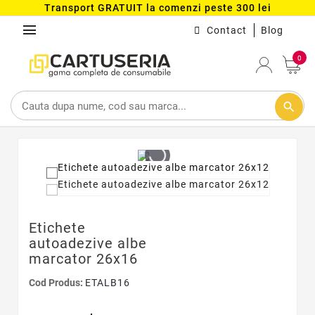
Transport GRATUIT la comenzi peste 300 lei
menu
Contact
Blog
0
search
Etichete
autoadezive albe
marcator 26x16
Cod Produs:
ETALB16