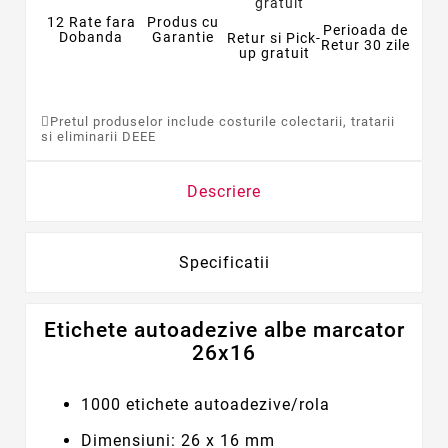
12 Rate fara
Produs cu
Perioada de
Dobanda
Garantie
Retur si Pick-
Retur 30 zile
up gratuit
Pretul produselor include costurile colectarii, tratarii
si eliminarii DEEE
Descriere
Specificatii
Etichete autoadezive albe marcator
26x16
1000 etichete autoadezive/rola
Dimensiuni: 26 x 16 mm