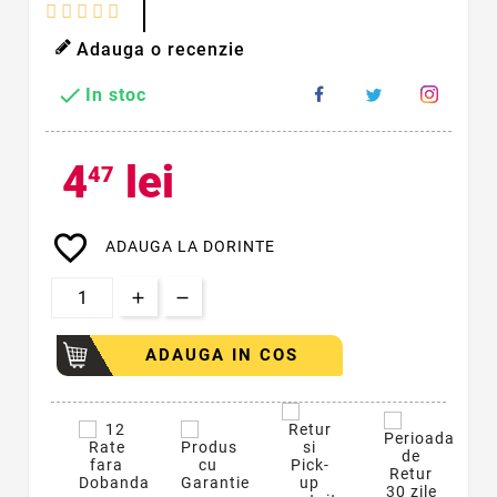
Adauga o recenzie

In stoc
4
lei
47
favorite_border
ADAUGA LA DORINTE
ADAUGA IN COS