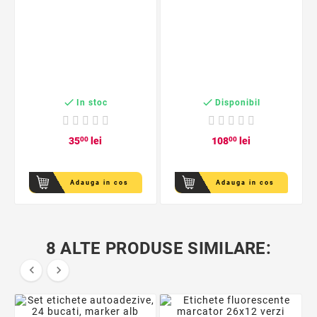


In stoc
Disponibil
35
00
lei
108
00
lei
Adauga in cos
Adauga in cos
8 ALTE PRODUSE SIMILARE:

