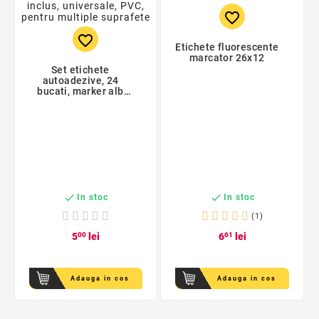
favorite_border
favorite_border
Etichete fluorescente
marcator 26x12
Set etichete
autoadezive, 24
bucati, marker alb
inclus, universale,
PVC, pentru multiple
suprafete


In stoc
In stoc
(1)
5
00
lei
6
61
lei
Adauga in cos
Adauga in cos