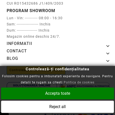
CUI RO15432686 J1/409/2003
PROGRAM SHOWROOM
Lun - Vin: ---------- 08:00 - 16:30
Sam: ----------------- Inchis
Dum: ---------------- Inchis
Magazin online deschis 24/7.
INFORMATII

CONTACT

BLOG

Controlează-ți confidențialitatea
Controlează-ți confidențialitatea
Folosim cookies pentru a imbunatati experienta de navigare. Pentru
detalii te rugam sa citesti
Politica de cookies
Accepta toate
Copyright © 2008-2026 - Cartuseria.ro
Reject all
ANPC
||
Politica SOL