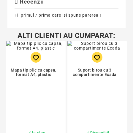
Recenzii
Fii primul / prima care isi spune parerea !
ALTI CLIENTI AU CUMPARAT:
favorite_border
favorite_border
Mapa tip plic cu capsa,
Suport birou cu 3
format A4, plastic
compartimente Ecada


In stoc
Disponibil