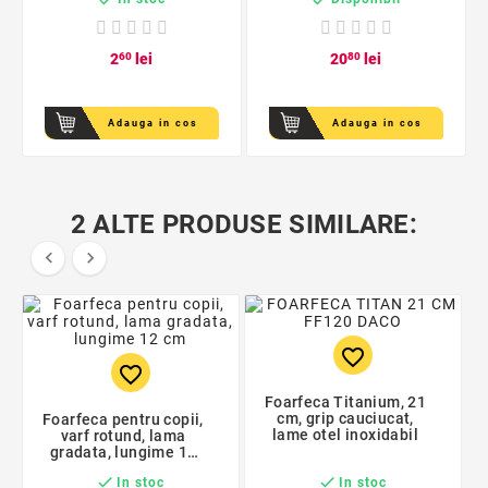
2
60
lei
20
80
lei
Adauga in cos
Adauga in cos
2 ALTE PRODUSE SIMILARE:


favorite_border
favorite_border
Foarfeca Titanium, 21
cm, grip cauciucat,
Foarfeca pentru copii,
lame otel inoxidabil
varf rotund, lama
gradata, lungime 12
cm


In stoc
In stoc