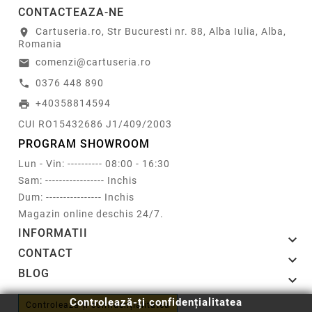
CONTACTEAZA-NE
Cartuseria.ro, Str Bucuresti nr. 88, Alba Iulia, Alba,
location_on
Romania
comenzi@cartuseria.ro
email
0376 448 890
call
+40358814594
print
CUI RO15432686 J1/409/2003
PROGRAM SHOWROOM
Lun - Vin: ---------- 08:00 - 16:30
Sam: ----------------- Inchis
Dum: ---------------- Inchis
Magazin online deschis 24/7.
INFORMATII

CONTACT

BLOG

Controlează-ți confidențialitatea
Controlează-ți confidențialitatea