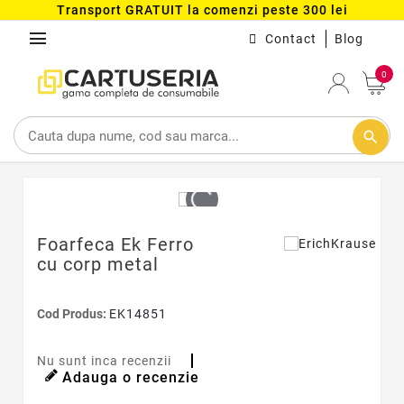
Transport GRATUIT la comenzi peste 300 lei
menu
Contact
Blog
0
search
Foarfeca Ek Ferro
cu corp metal
Cod Produs:
EK14851
Nu sunt inca recenzii
Adauga o recenzie