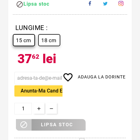

Lipsa stoc
LUNGIME :
15 cm
18 cm
37
lei
62
favorite_border
ADAUGA LA DORINTE
Anunta-Ma Cand Este Disponibil

LIPSA STOC