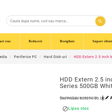
search
ari stoc
Reduceri
Resigilate
Suport client
edia
Periferice PC
Hard Disk-uri
HDD Extern 2.5 inch 
HDD Extern 2.5 in
Series 500GB Whit
Nu sunt inca recenzii
Cod Produs:
860094.00.DE

Lipsa stoc