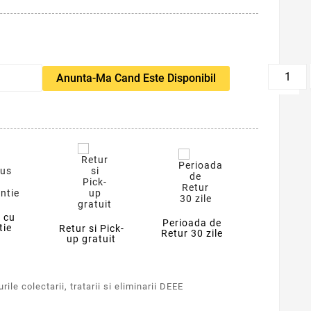
favorite_border
Anunta-Ma Cand Este Disponibil
 cu
Perioada de
tie
Retur si Pick-
Retur 30 zile
up gratuit
ile colectarii, tratarii si eliminarii DEEE