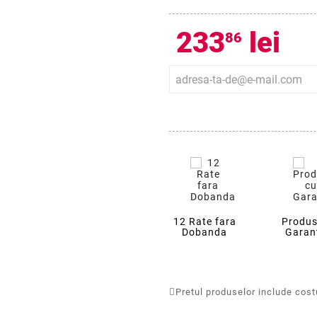
233
lei
86
12 Rate fara
Produs
Dobanda
Garan
Pretul produselor include costur