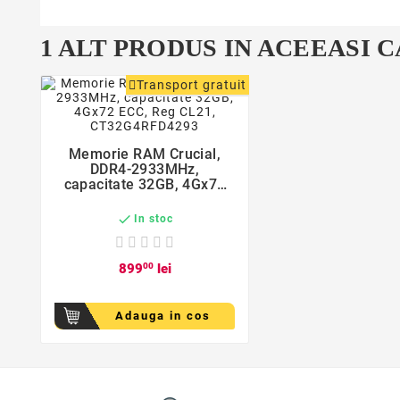
1 ALT PRODUS IN ACEEASI 
Transport gratuit
Memorie RAM Crucial,
DDR4-2933MHz,
capacitate 32GB, 4Gx72
ECC, Reg CL21,
CT32G4RFD4293

In stoc
899
00
lei
Adauga in cos
favorite_border
