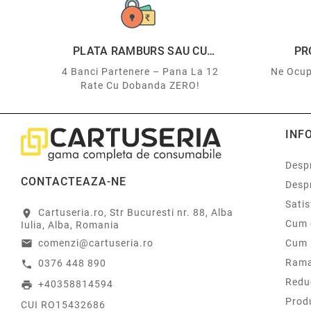
PLATA RAMBURS SAU CU
PR
CARDUL
4 Banci Partenere – Pana La 12
Ne Ocup
Rate Cu Dobanda ZERO!
INF
Despr
CONTACTEAZA-NE
Desp
Sati
Cartuseria.ro, Str Bucuresti nr. 88, Alba
location_on
Cum 
Iulia, Alba, Romania
comenzi@cartuseria.ro
Cum 
email
Rama
0376 448 890
call
Redu
+40358814594
print
Prod
CUI RO15432686