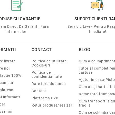
ODUSE CU GARANTIE
SUPORT CLIENTI RA
am Direct De Garantii Fara
Serviciu Live - Pentru Ras
Intermedieri.
Imediate!
ORMATII
CONTACT
BLOG
e livrare
Politica de utilizare
Cum aleg impriman
Cookie-uri
re noi
Tutorial complet re
Politica de
cartuse
sfactie 100%
confidentialitate
Ajutor in casa-Pisto
cumpar
Rate fara dobanda
Cum alegi hartia fot
platesc
Contact
Rame foto frumoas
i informat!
Platforma B2B
Cum transporti sigu
ceri
Retur produse/sesizari
fragile
use noi
Cum se schimba car