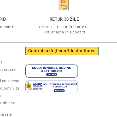
PID
RETUR 30 ZILE
punsuri
Gratuit – De La Preluare La
Returnarea In Depozit!
Controlează-ți confidențialitatea
ta
incarcare
l cu silicon
o potrivita
e
r obiecte
tusele