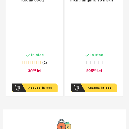
Kodak 690g
inch, lungime 18 metri


In stoc
In stoc
(2)
30
00
lei
295
00
lei
Adauga in cos
Adauga in cos