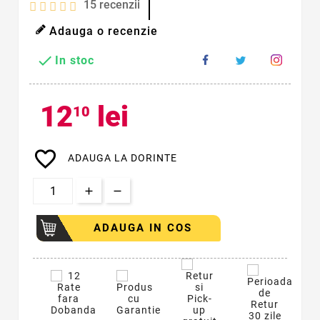
15
recenzii
Adauga o recenzie

In stoc
12
lei
10
favorite_border
ADAUGA LA DORINTE
ADAUGA IN COS