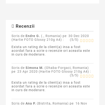
Recenzii
Scris de
Endre G.
(., Romania) pe
30 Dec 2020
(
Hartie FOTO Glossy 210g A4
) :
(
5
/
5
)
Exista un rating de la client(a) insa a fost
acordat fara a scrie o recenzie ori aceasta este
in curs de moderare.
Scris de
Simona M.
(Ohaba-Forgaci, Romania)
pe
23 Apr 2020 (
Hartie FOTO Glossy 210g A4
) :
(
5
/
5
)
Exista un rating de la client(a) insa a fost
acordat fara a scrie o recenzie ori aceasta este
in curs de moderare.
Scris de
Ana P.
(Bistrita, Romania) pe
16 Nov