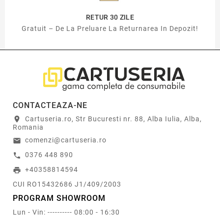
RETUR 30 ZILE
Gratuit – De La Preluare La Returnarea In Depozit!
CONTACTEAZA-NE
Cartuseria.ro, Str Bucuresti nr. 88, Alba Iulia, Alba,
location_on
Romania
comenzi@cartuseria.ro
email
0376 448 890
call
+40358814594
print
CUI RO15432686 J1/409/2003
PROGRAM SHOWROOM
Lun - Vin: ---------- 08:00 - 16:30