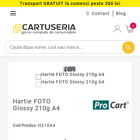
Transport GRATUIT la comenzi peste 300 lei
menu
Contact
Blog
0
search
Hartie FOTO
Glossy 210g A4
Cod Produs:
H210A4