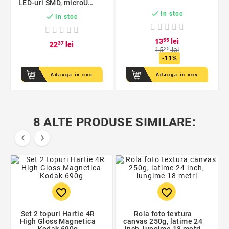
LED-uri SMD, microUSB
5V, 22x23 cm

In stoc

In stoc
13
55
lei
22
37
lei
15
25
lei
-11%
Adauga in cos
Adauga in cos
8 ALTE PRODUSE SIMILARE:


favorite_border
favorite_border
Set 2 topuri Hartie 4R
Rola foto textura
High Gloss Magnetica
canvas 250g, latime 24