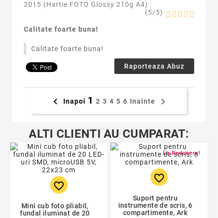
2015 (
Hartie FOTO Glossy 210g A4
) :
(
5
/
5
)
Calitate foarte buna!
Calitate foarte buna!
Raporteaza Abuz
1


Inapoi
2
3
4
5
6
Inainte
ALTI CLIENTI AU CUMPARAT:
La Reducere!
favorite_border
favorite_border
Suport pentru
instrumente de scris, 6
Mini cub foto pliabil,
compartimente, Ark
fundal iluminat de 20