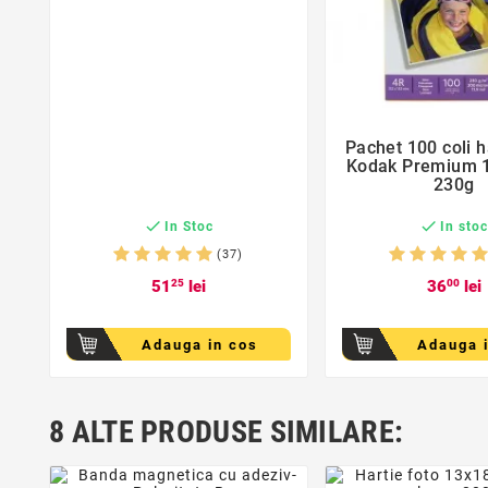
favorite_bor
Pachet 100 coli h

Kodak Premium 
230g


In Stoc
In sto
(37)
51
25
lei
36
00
lei
Adauga in cos
Adauga 
8 ALTE PRODUSE SIMILARE:
favorite_border
favorite_bor