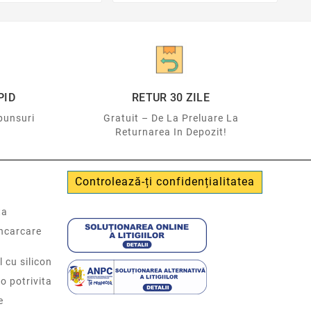
PID
RETUR 30 ZILE
punsuri
Gratuit – De La Preluare La
Returnarea In Depozit!
Controlează-ți confidențialitatea
ta
incarcare
l cu silicon
o potrivita
e