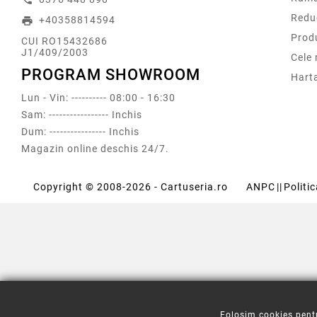
Redu
+40358814594
print
Prod
CUI RO15432686
J1/409/2003
Cele
PROGRAM SHOWROOM
Harta
Lun - Vin: ---------- 08:00 - 16:30
Sam: ----------------- Inchis
Dum: ---------------- Inchis
Magazin online deschis 24/7.
Copyright © 2008-2026 - Cartuseria.ro
ANPC
||
Politi
Folosim cookies pentr