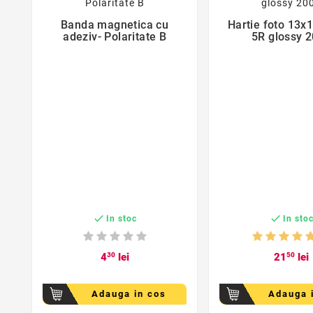
Banda magnetica cu
Hartie foto 13x


adeziv- Polaritate B
5R glossy 


In stoc
In sto
4
30
lei
21
50
lei
Adauga in cos
Adauga 