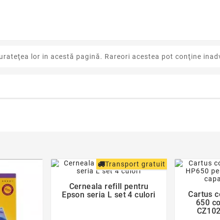
urateţea lor in acestă pagină. Rareori acestea pot conţine inadv
favorite_border
Transport gratuit
Cerneala refill pentru

Cartus 
Epson seria L set 4 culori
650 co
CZ102
Activeje