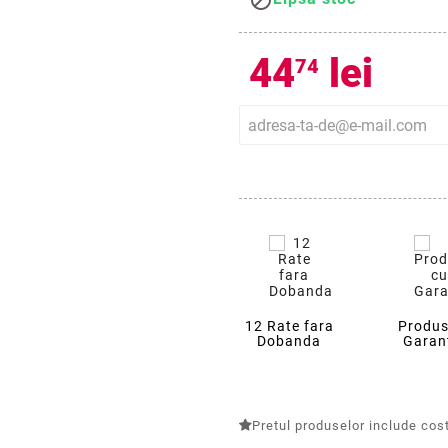

44
lei
74
12 Rate fara
Produs
Dobanda
Garan
Pretul produselor include costu