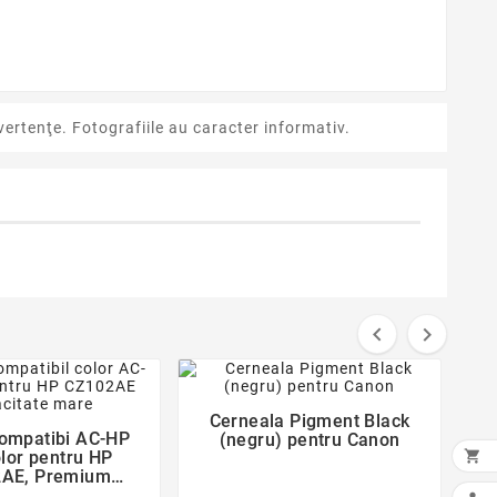
ertenţe. Fotografiile au caracter informativ.


favorite_border
favorite_border
Cerneala Pigment Black

compatibi AC-HP
(negru) pentru Canon


lor pentru HP
AE, Premium
t, Garantie 5 ani