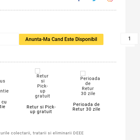
favorite_border
Anunta-Ma Cand Este Disponibil
 cu
Perioada de
tie
Retur si Pick-
Retur 30 zile
up gratuit
rile colectarii, tratarii si eliminarii DEEE