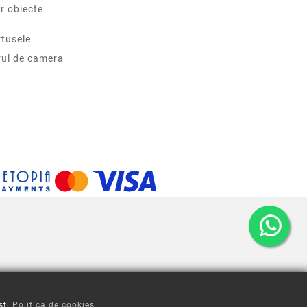
r obiecte
tusele
rul de camera
sti
Politica de cookies