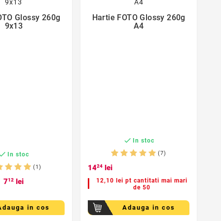
OTO Glossy 260g
Hartie FOTO Glossy 260g


9x13
A4

In stoc

(7)
In stoc
14
24
lei
(1)
7
12
lei
12,10 lei pt cantitati mai mari
de 50
Adauga in cos
Adauga in cos