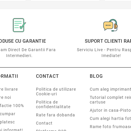
ODUSE CU GARANTIE
SUPORT CLIENTI RA
am Direct De Garantii Fara
Serviciu Live - Pentru Ras
Intermedieri.
Imediate!
ORMATII
CONTACT
BLOG
e livrare
Politica de utilizare
Cum aleg impriman
Cookie-uri
re noi
Tutorial complet re
Politica de
cartuse
sfactie 100%
confidentialitate
Ajutor in casa-Pisto
cumpar
Rate fara dobanda
Cum alegi hartia fot
platesc
Contact
Rame foto frumoas
i informat!