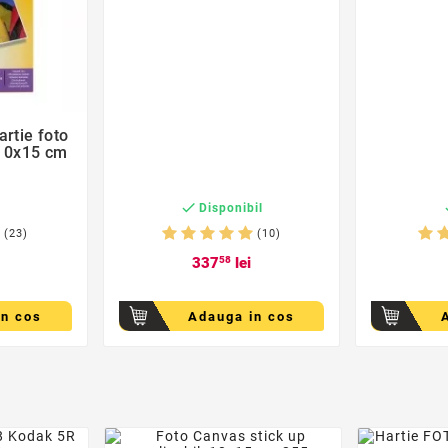
der
artie foto
10x15 cm

c
Disponibil
(23)
(10)
337
58
lei
in cos
Adauga in cos
der
favorite_border