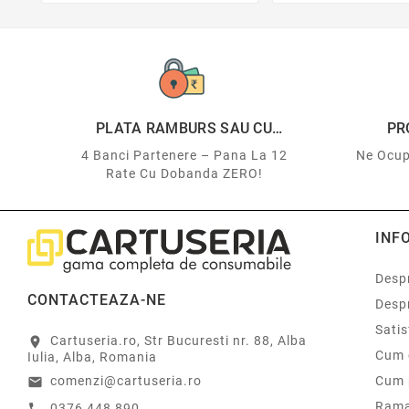
PLATA RAMBURS SAU CU
PR
CARDUL
4 Banci Partenere – Pana La 12
Ne Ocup
Rate Cu Dobanda ZERO!
INF
Despr
CONTACTEAZA-NE
Desp
Sati
Cartuseria.ro, Str Bucuresti nr. 88, Alba
location_on
Cum 
Iulia, Alba, Romania
comenzi@cartuseria.ro
Cum 
email
Rama
0376 448 890
call