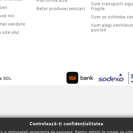
Platforma B2B
Cum transporti sigu
ceri
Retur produse/sesizari
fragile
use noi
Cum se schimba car
 mai vandute
Cum alegi ventilato
potrivit
 site-ului
ca SOL
Controlează-ți confidențialitatea
u a imbunatati experienta de navigare. Pentru detalii te rugam sa cite