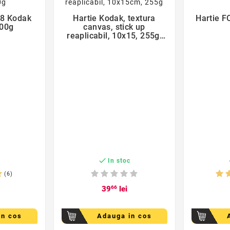
18 Kodak
Hartie Kodak, textura
Hartie F

200g
canvas, stick up
reaplicabil, 10x15, 255g,
20 coli

c
In stoc
(6)
39
66
lei
in cos
Adauga in cos