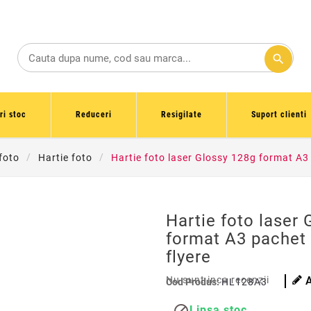
search
ri stoc
Reduceri
Resigilate
Suport clienti
foto
Hartie foto
Hartie foto laser Glossy 128g format A3 
Hartie foto laser
format A3 pachet 
flyere
Nu sunt inca recenzii
Cod Produs:
HL128A3
Lipsa stoc