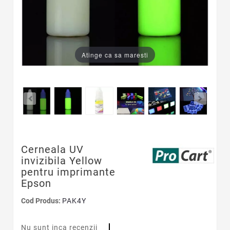
Atinge ca sa maresti
Cerneala UV
invizibila Yellow
pentru imprimante
Epson
Cod Produs:
PAK4Y
Nu sunt inca recenzii