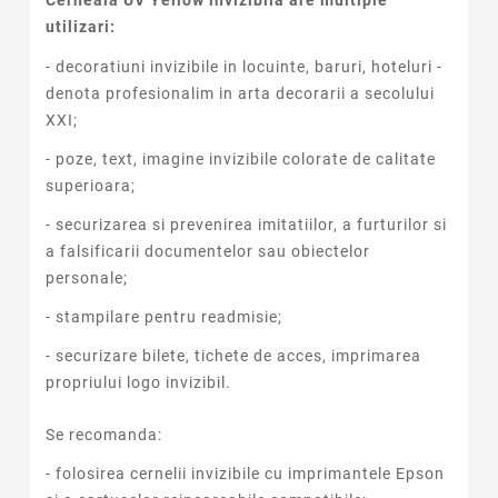
Cerneala UV Yellow invizibila are multiple
utilizari:
- decoratiuni invizibile in locuinte, baruri, hoteluri -
denota profesionalim in arta decorarii a secolului
XXI;
- poze, text, imagine invizibile colorate de calitate
superioara;
- securizarea si prevenirea imitatiilor, a furturilor si
a falsificarii documentelor sau obiectelor
personale;
- stampilare pentru readmisie;
- securizare bilete, tichete de acces, imprimarea
propriului logo invizibil.
Se recomanda:
- folosirea cernelii invizibile cu imprimantele Epson