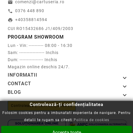
comenzi@cartuseria.ro
email
0376 448 890
call
+40358814594
print
CUI RO15432686 J1/409/2003
PROGRAM SHOWROOM
Lun - Vin: ---------- 08:00 - 16:30
Sam: ----------------- Inchis
Dum: ---------------- Inchis
Magazin online deschis 24/7.
INFORMATII

CONTACT

BLOG

Controlează-ți confidențialitatea
Controlează-ți confidențialitatea
Folosim cookies pentru a imbunatati experienta de navigare. Pentru
detalii te rugam sa citesti
Politica de cookies
Accepta toate