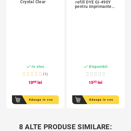
Crystal Clear
refill DYE GI-490Y
pentru imprimante
Canon, Yellow


In stoc
Disponibil
(1)
10
68
lei
15
25
lei
Adauga in cos
Adauga in cos
8 ALTE PRODUSE SIMILARE: