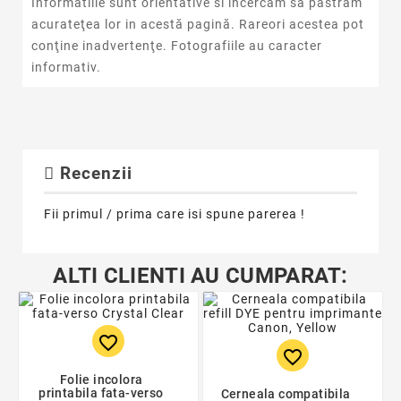
Informatiile sunt orientative si incercam sa pastram
acurateţea lor in acestă pagină. Rareori acestea pot
conţine inadvertenţe. Fotografiile au caracter
informativ.
Recenzii
Fii primul / prima care isi spune parerea !
ALTI CLIENTI AU CUMPARAT:
favorite_border
favorite_border
Folie incolora
printabila fata-verso
Cerneala compatibila