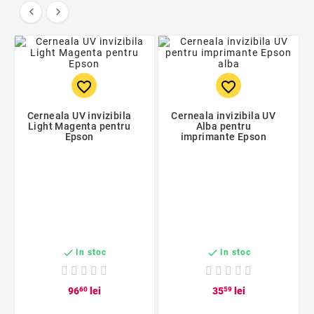


favorite_border
favorite_border
Cerneala UV invizibila
Cerneala invizibila UV
Light Magenta pentru
Alba pentru
Epson
imprimante Epson


In stoc
In stoc
96
60
lei
35
59
lei