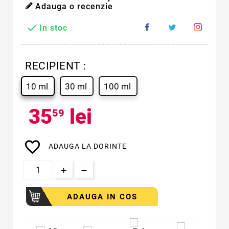
Adauga o recenzie

In stoc
RECIPIENT :
10 ml
30 ml
100 ml
35
lei
59
favorite_border
ADAUGA LA DORINTE
ADAUGA IN COS