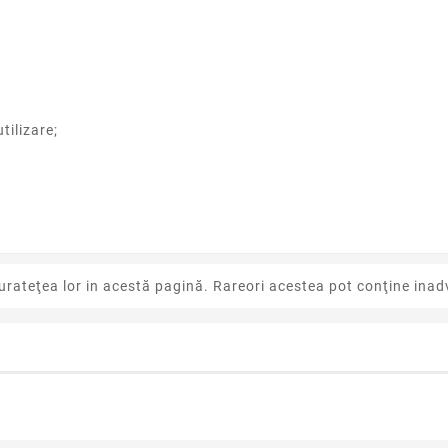
tilizare;
urateţea lor in acestă pagină. Rareori acestea pot conţine inadv