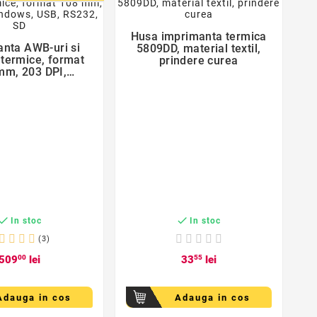
favorite_border
favorite_border
Husa imprimanta termica

nta AWB-uri si
5809DD, material textil,

 termice, format
prindere curea
mm, 203 DPI,
 USB, RS232, SD


In stoc
In stoc
(3)
509
00
lei
33
55
lei
Adauga in cos
Adauga in cos