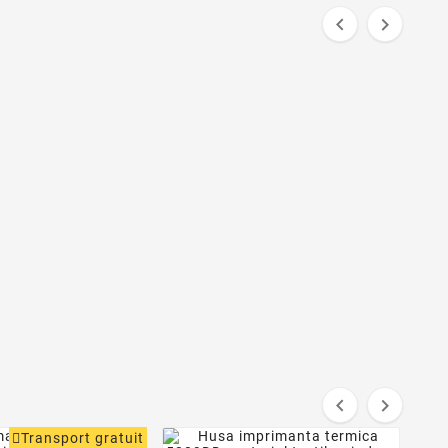




Transport gratuit