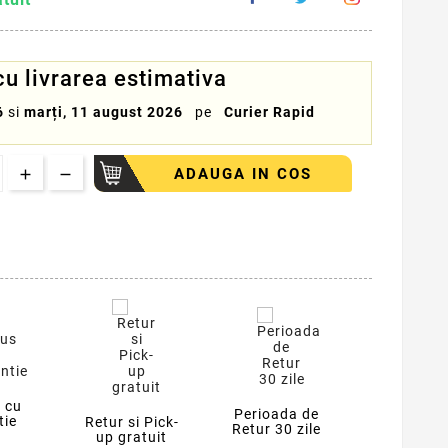
 livrarea estimativa
6
si
marți, 11 august 2026
pe
Curier Rapid
ADAUGA IN COS
 cu
Perioada de
tie
Retur si Pick-
Retur 30 zile
up gratuit