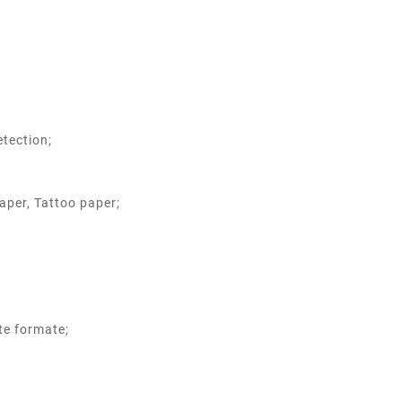
etection;
paper, Tattoo paper;
te formate;