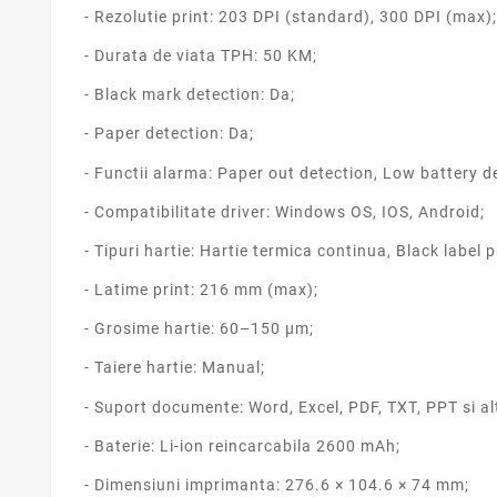
- Rezolutie print: 203 DPI (standard), 300 DPI (max);
- Durata de viata TPH: 50 KM;
- Black mark detection: Da;
- Paper detection: Da;
- Functii alarma: Paper out detection, Low battery d
- Compatibilitate driver: Windows OS, IOS, Android;
- Tipuri hartie: Hartie termica continua, Black label 
- Latime print: 216 mm (max);
- Grosime hartie: 60–150 μm;
- Taiere hartie: Manual;
- Suport documente: Word, Excel, PDF, TXT, PPT si al
- Baterie: Li-ion reincarcabila 2600 mAh;
- Dimensiuni imprimanta: 276.6 × 104.6 × 74 mm;