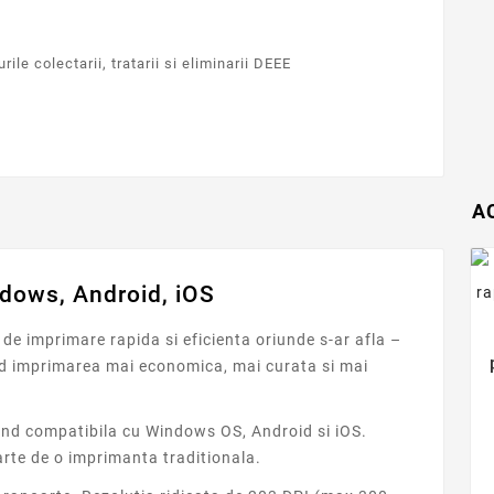
ile colectarii, tratarii si eliminarii DEEE
A
ndows, Android, iOS
de imprimare rapida si eficienta oriunde s-ar afla –
and imprimarea mai economica, mai curata si mai
iind compatibila cu Windows OS, Android si iOS.
arte de o imprimanta traditionala.