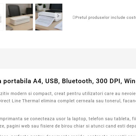
Pretul produselor include costur
 portabila A4, USB, Bluetooth, 300 DPI, Wi
tiv modern si compact, creat pentru utilizatori care au nevoie 
 Direct Line Thermal elimina complet cerneala sau tonerul, fac
imprimanta se conecteaza usor la laptop, telefon sau tableta, f
e, pagini web sau fisiere de birou chiar si atunci cand esti dep