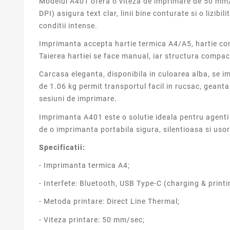
Modelul A401 ofera o viteza de imprimare de 50 mm/s
DPI) asigura text clar, linii bine conturate si o lizi
conditii intense.
Imprimanta accepta hartie termica A4/A5, hartie con
Taierea hartiei se face manual, iar structura compact
Carcasa eleganta, disponibila in culoarea alba, se 
de 1.06 kg permit transportul facil in rucsac, gean
sesiuni de imprimare.
Imprimanta A401 este o solutie ideala pentru agenti d
de o imprimanta portabila sigura, silentioasa si usor
Specificatii:
- Imprimanta termica A4;
- Interfete: Bluetooth, USB Type-C (charging & printi
- Metoda printare: Direct Line Thermal;
- Viteza printare: 50 mm/sec;