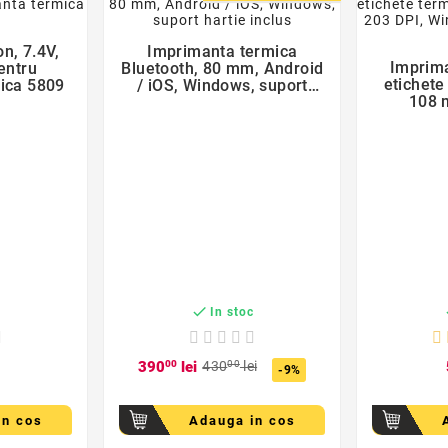
der
favorite_border
n, 7.4V,
Imprimanta termica

Imprima
entru
Bluetooth, 80 mm, Android
etichete
ica 5809
/ iOS, Windows, suport
108 
hartie inclus
Windows,

c
In stoc
390
00
lei
430
00
lei
-9%
in cos
Adauga in cos