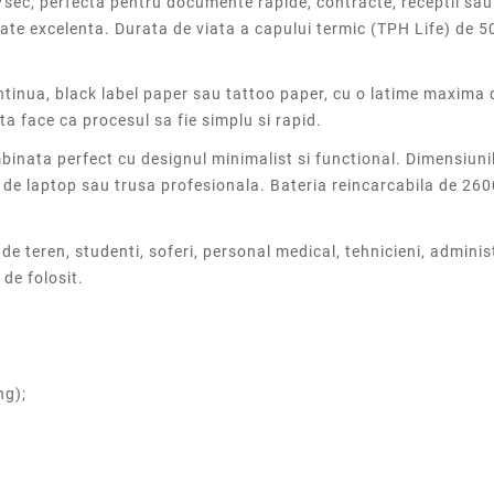
ec, perfecta pentru documente rapide, contracte, receptii sau
bilitate excelenta. Durata de viata a capului termic (TPH Life) de
tinua, black label paper sau tattoo paper, cu o latime maxima
a face ca procesul sa fie simplu si rapid.
imbinata perfect cu designul minimalist si functional. Dimensiu
ta de laptop sau trusa profesionala. Bateria reincarcabila de 
e teren, studenti, soferi, personal medical, tehnicieni, administ
 de folosit.
ng);