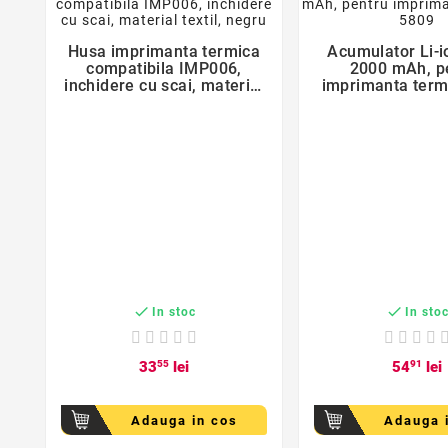
favorite_border
favorite_bor
Husa imprimanta termica
Acumulator Li-io


compatibila IMP006,
2000 mAh, p
inchidere cu scai, material
imprimanta term
textil, negru


In stoc
In sto
33
55
lei
54
91
lei
Adauga in cos
Adauga 