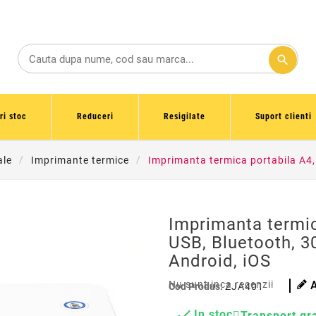
search
ri stoc
Reduceri
Resigilate
Suport clienti
ale
Imprimante termice
Imprimanta termica portabila A4,
Imprimanta termic
USB, Bluetooth, 3
Android, iOS
Nu sunt inca recenzii
Cod Produs:
ZJA401

In stoc
Transport gra