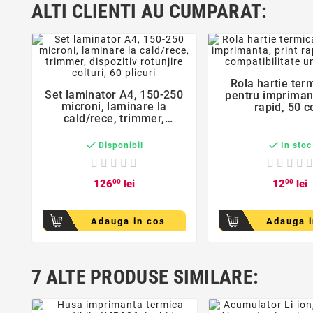
ALTI CLIENTI AU CUMPARAT:
favorite_bord
favorite_border
Rola hartie ter

Set laminator A4, 150-250
pentru imprimant

microni, laminare la
rapid, 50 co
cald/rece, trimmer,
compatibilitate u
dispozitiv rotunjire colturi,
60 plicuri


Disponibil
In stoc
126
00
lei
12
00
lei
Adauga in cos
Adauga i
7 ALTE PRODUSE SIMILARE: