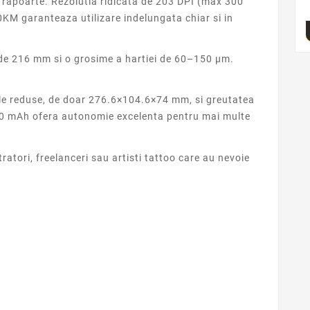
 rapoarte. Rezolutia ridicata de 203 DPI (max 300
 50KM garanteaza utilizare indelungata chiar si in
 de 216 mm si o grosime a hartiei de 60–150 μm.
nile reduse, de doar 276.6×104.6×74 mm, si greutatea
2600 mAh ofera autonomie excelenta pentru mai multe
ratori, freelanceri sau artisti tattoo care au nevoie