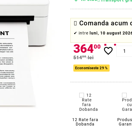
Comanda acum cu
✔
intre
luni, 10 august 202
364
lei
00
favorite_border
514
00
lei
Economiseste 29 %
12 Rate fara
Produs
Dobanda
Garan