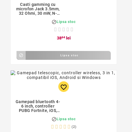
Casti gamming cu
microfon Jack 3.5mm,
32 Ohmi, 30 mW, N-
Switch, Surround,

Lipsa stoc
P4/PC/smartphone,
iPega
38
64
lei

Lipsa stoc
favorite_border
Gamepad bluetooth 4-
6 inch, controller
PUBG Fortnite, iOS,
Android, PC, turbo,

Lipsa stoc
iPega
(2)