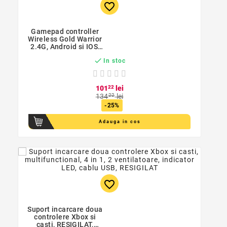
favorite_border
Gamepad controller
Wireless Gold Warrior
2.4G, Android si IOS,
suport Smartphone 6

In stoc
inch
101
22
lei
134
22
lei
-25%
Adauga in cos
favorite_border
Suport incarcare doua
controlere Xbox si
casti, RESIGILAT,