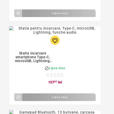

Lipsa stoc
favorite_border
Statie incarcare
smartphone Type-C,
microUSB, Lightning,
boxa 3W Jack 3.5mm,

Lipsa stoc
iPega
157
61
lei

Lipsa stoc