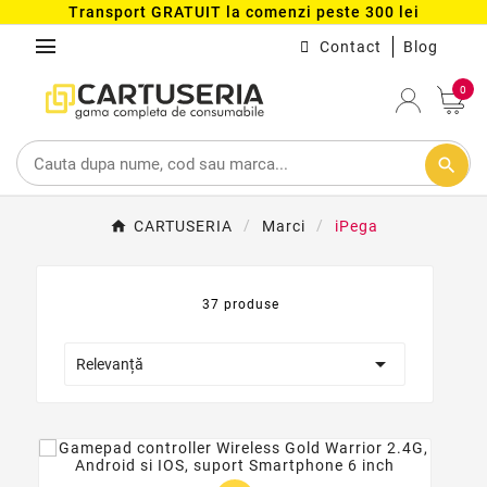
Transport GRATUIT la comenzi peste 300 lei
menu
Contact
Blog
0
search
CARTUSERIA
Marci
iPega
37 produse

Relevanță