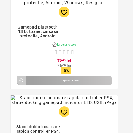
favorite_border
Gamepad Bluetooth,
13 butoane, carcasa
protectie, Android,
Windows, ambalaj

Lipsa stoc
original deschis si
deteriorat
72
45
lei
76
26
lei
-5%

Lipsa stoc
favorite_border
Stand dublu incarcare
rapida controller PS4,