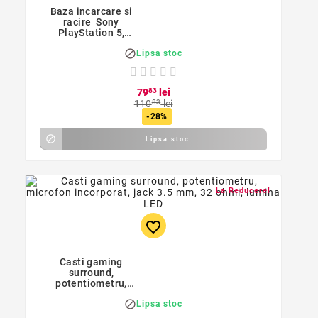
Baza incarcare si
racire Sony
PlayStation 5,
RESIGILAT, lipsa

Lipsa stoc
ambalaj original
79
83
lei
110
83
lei
-28%

Lipsa stoc
La Reducere!
favorite_border
Casti gaming
surround,
potentiometru,
microfon incorporat,

Lipsa stoc
jack 3.5 mm, 32 ohmi,
lumina LED