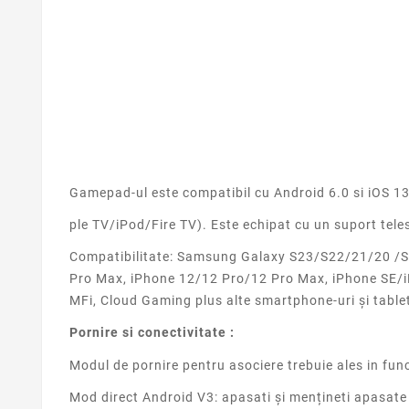
Gamepad-ul este compatibil cu Android 6.0 si iOS 13
ple TV/iPod/Fire TV). E
ste echipat cu un suport tel
Compatibilitate:
Samsung Galaxy S23/S22/21/20 /S1
Pro Max, iPhone 12/12 Pro/12 Pro Max, iPhone SE/iPh
MFi, Cloud Gaming plus alte smartphone-uri și tabl
Pornire si conectivitate :
Modul de pornire pentru asociere trebuie ales in funct
Mod direct Android V3: apasati și mențineti apasate