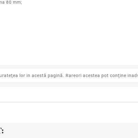
ima 80 mm;
urateţea lor in acestă pagină. Rareori acestea pot conţine inadv
: