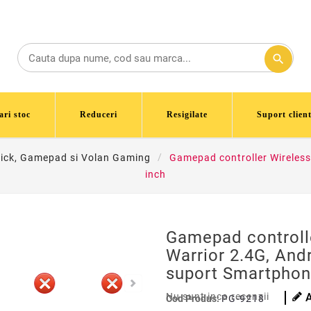
search
ari stoc
Reduceri
Resigilate
Suport client
ick, Gamepad si Volan Gaming
Gamepad controller Wireless
inch
Gamepad controll
Warrior 2.4G, Andr
suport Smartphon
Nu sunt inca recenzii
Cod Produs:
PG-9218