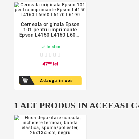
Cerneala originala Epson
101 pentru imprimante
Epson L4150 L4160 L6060
L6170 L6190

In stoc
47
00
lei
Adauga in cos
favorite_border

1 ALT PRODUS IN ACEEASI 