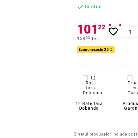

In stoc
101
lei
22
favorite_border
134
22
lei
Economiseste 25 %
12 Rate fara
Produs
Dobanda
Garan
Pretul produselor include costur