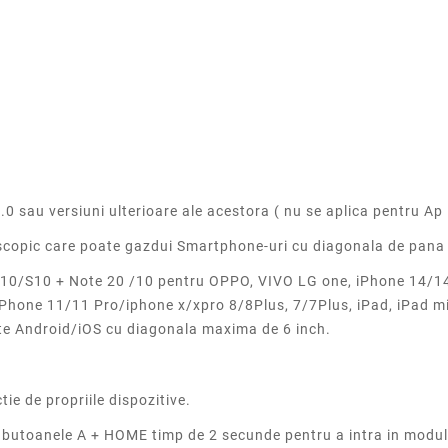
.0 sau versiuni ulterioare ale acestora
( nu se aplica pentru Ap
escopic care poate gazdui Smartphone-uri cu diagonala de pana 
0/S10 + Note 20 /10 pentru OPPO, VIVO LG one, iPhone 14/14
one 11/11 Pro/iphone x/xpro 8/8Plus, 7/7Plus, iPad, iPad mini,
ete Android/iOS cu diagonala maxima de 6 inch.
ie de propriile dispozitive.
 butoanele A + HOME timp de 2 secunde pentru a intra in modul