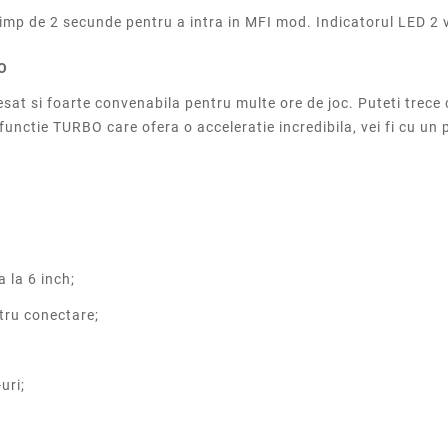
imp de 2 secunde pentru a intra in MFI mod. Indicatorul LED 2 
BO
at si foarte convenabila pentru multe ore de joc. Puteti trece c
functie TURBO care ofera o acceleratie incredibila, vei fi cu un 
 la 6 inch;
tru conectare;
uri;