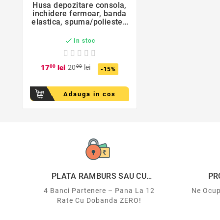
Husa depozitare consola,
inchidere fermoar, banda
elastica, spuma/poliester,
26x13x5cm, negru

In stoc
17
00
lei
20
00
lei
-15%
Adauga in cos
favorite_border

PLATA RAMBURS SAU CU
PR
CARDUL
4 Banci Partenere – Pana La 12
Ne Ocup
Rate Cu Dobanda ZERO!