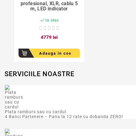
profesional, XLR, cablu 5
m, LED indicator

In stoc
47
79
lei
Adauga in cos
SERVICIILE NOASTRE
Plata ramburs sau cu cardul
4 Banci Partenere – Pana la 12 rate cu dobanda ZERO!