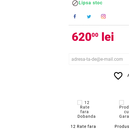

Lipsa stoc
620
lei
00
favorite_border
12 Rate fara
Produs