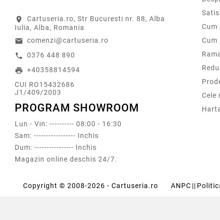
Sati
Cartuseria.ro, Str Bucuresti nr. 88, Alba
location_on
Cum 
Iulia, Alba, Romania
comenzi@cartuseria.ro
Cum 
email
Rama
0376 448 890
call
Redu
+40358814594
print
Prod
CUI RO15432686
J1/409/2003
Cele
PROGRAM SHOWROOM
Harta
Lun - Vin: ---------- 08:00 - 16:30
Sam: ----------------- Inchis
Dum: ---------------- Inchis
Magazin online deschis 24/7.
Copyright © 2008-2026 - Cartuseria.ro
ANPC
||
Politi