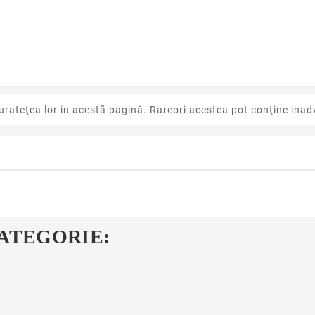
urateţea lor in acestă pagină. Rareori acestea pot conţine inadv
CATEGORIE: