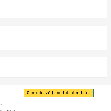
Controlează-ți confidențialitatea
ta
incarcare