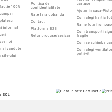
Politica de
cartuse
sfactie 100%
confidentialitate
Ajutor in casa-Pisto
cumpar
Rate fara dobanda
Cum alegi hartia fot
platesc
Contact
Rame foto frumoas
i informat!
Platforma B2B
Cum transporti sigu
ceri
Retur produse/sesizari
fragile
use noi
Cum se schimba car
 mai vandute
Cum alegi ventilato
potrivit
 site-ului
ca SOL