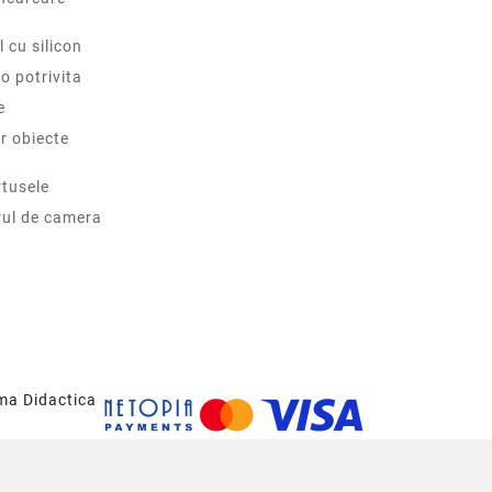
l cu silicon
o potrivita
e
r obiecte
tusele
rul de camera