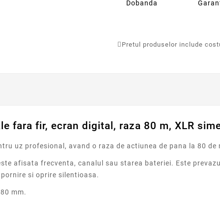
Dobanda
Garan
Pretul produselor include costur
 fara fir, ecran digital, raza 80 m, XLR sim
tru uz profesional, avand o raza de actiunea de pana la 80 de me
este afisata frecventa, canalul sau starea bateriei. Este preva
pornire si oprire silentioasa.
 180 mm.