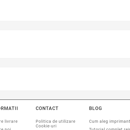
ORMATII
CONTACT
BLOG
e livrare
Politica de utilizare
Cum aleg impriman
Cookie-uri
re noi
Tutorial complet re