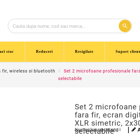
search
ari stoc
Reduceri
Resigilate
Suport client
fir, wireless si bluetooth
Set 2 microfoane profesionale fara 
selectabile
Set 2 microfoane 
fara fir, ecran dig
XLR simetric, 2x3
selectabile
Nu sunt inca recenzii
Cod Produs:
MVN600