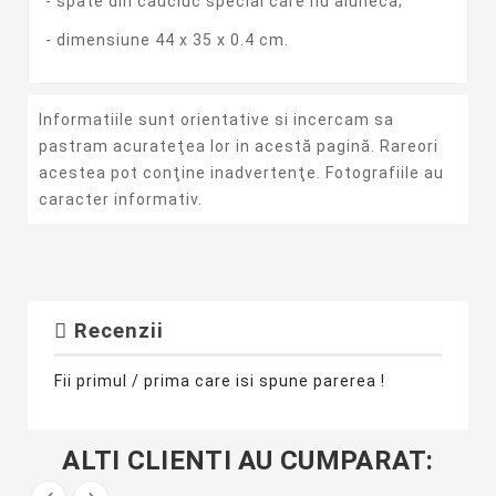
- spate din cauciuc special care nu aluneca;
- dimensiune 44 x 35 x 0.4 cm.
Informatiile sunt orientative si incercam sa
pastram acurateţea lor in acestă pagină. Rareori
acestea pot conţine inadvertenţe. Fotografiile au
caracter informativ.
Recenzii
Fii primul / prima care isi spune parerea !
ALTI CLIENTI AU CUMPARAT: