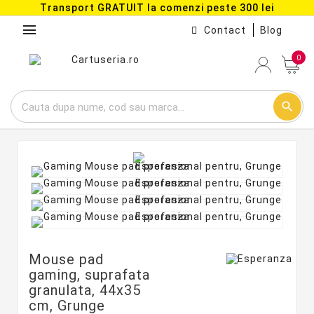
Transport GRATUIT la comenzi peste 300 lei
menu
Contact
Blog
0
search
Mouse pad
gaming, suprafata
granulata, 44x35
cm, Grunge