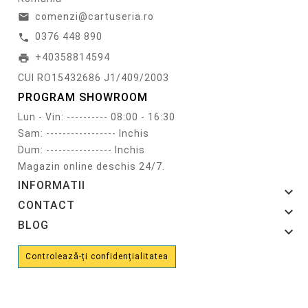
comenzi@cartuseria.ro
email
0376 448 890
call
+40358814594
print
CUI RO15432686 J1/409/2003
PROGRAM SHOWROOM
Lun - Vin: ---------- 08:00 - 16:30
Sam: ----------------- Inchis
Dum: ---------------- Inchis
Magazin online deschis 24/7.
INFORMATII

CONTACT

BLOG

Controlează-ți confidențialitatea