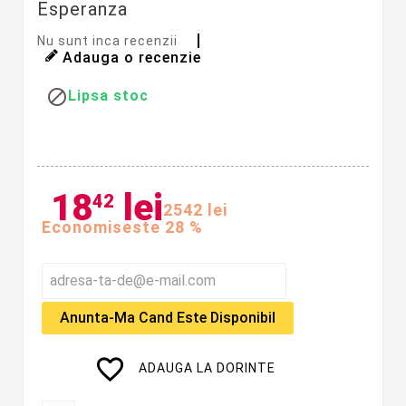
Esperanza
Nu sunt inca recenzii
Adauga o recenzie

Lipsa stoc
18
lei
42
25
42
lei
Economiseste 28 %
Anunta-Ma Cand Este Disponibil
favorite_border
ADAUGA LA DORINTE