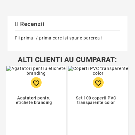
Recenzii
Fii primul / prima care isi spune parerea !
ALTI CLIENTI AU CUMPARAT:
favorite_border
favorite_border
Agatatori pentru
Set 100 coperti PVC
etichete branding
transparente color