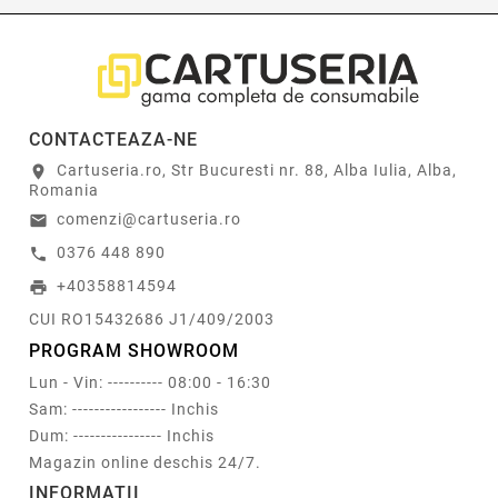
CONTACTEAZA-NE
Cartuseria.ro, Str Bucuresti nr. 88, Alba Iulia, Alba,
location_on
Romania
comenzi@cartuseria.ro
email
0376 448 890
call
+40358814594
print
CUI RO15432686 J1/409/2003
PROGRAM SHOWROOM
Lun - Vin: ---------- 08:00 - 16:30
Sam: ----------------- Inchis
Dum: ---------------- Inchis
Magazin online deschis 24/7.
INFORMATII