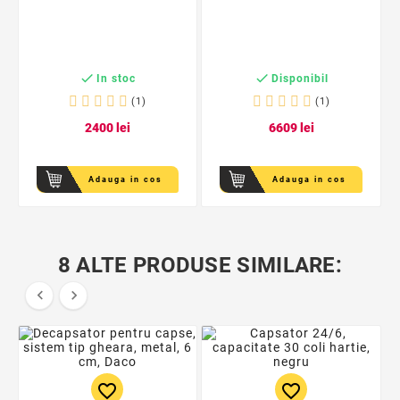


In stoc
Disponibil
(1)
(1)
24
00
lei
66
09
lei
Adauga in cos
Adauga in cos
8 ALTE PRODUSE SIMILARE:


favorite_border
favorite_border