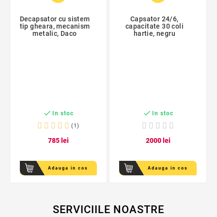
Decapsator cu sistem
Capsator 24/6,
tip gheara, mecanism
capacitate 30 coli
metalic, Daco
hartie, negru


In stoc
In stoc
(1)
7
85
lei
20
00
lei
Adauga in cos
Adauga in cos
SERVICIILE NOASTRE