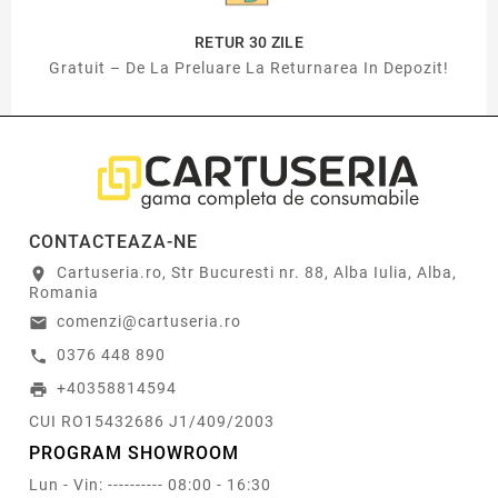
RETUR 30 ZILE
Gratuit – De La Preluare La Returnarea In Depozit!
CONTACTEAZA-NE
Cartuseria.ro, Str Bucuresti nr. 88, Alba Iulia, Alba,
location_on
Romania
comenzi@cartuseria.ro
email
0376 448 890
call
+40358814594
print
CUI RO15432686 J1/409/2003
PROGRAM SHOWROOM
Lun - Vin: ---------- 08:00 - 16:30