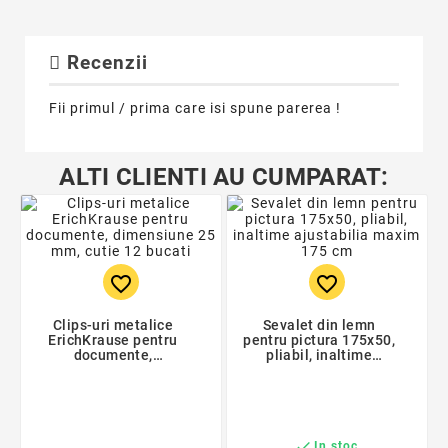
Recenzii
Fii primul / prima care isi spune parerea !
ALTI CLIENTI AU CUMPARAT:
favorite_border
favorite_border
Clips-uri metalice
Sevalet din lemn
ErichKrause pentru
pentru pictura 175x50,
documente,
pliabil, inaltime
dimensiune 25 mm,
ajustabilia maxim 175
cutie 12 bucati
cm

In stoc