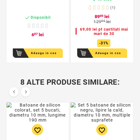
(1)
89
00
lei

Disponibil
129
00
lei
69,00 lei pt cantitati mai
mari de 30
6
07
lei
-31%
Adauga in cos
Adauga in cos
8 ALTE PRODUSE SIMILARE:


favorite_border
favorite_border