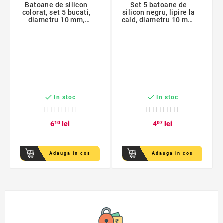
Batoane de silicon
Set 5 batoane de
colorat, set 5 bucati,
silicon negru, lipire la
diametru 10 mm,
cald, diametru 10 mm,
lungime 190 mm
multiple suprafete


In stoc
In stoc
6
10
lei
4
07
lei
Adauga in cos
Adauga in cos