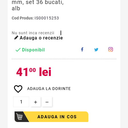
mm, set 36 bucati,
alb
Cod Produs:
IS00015253
Nu sunt inca recenzii
Adauga o recenzie

Disponibil
41
lei
00
favorite_border
ADAUGA LA DORINTE
ADAUGA IN COS