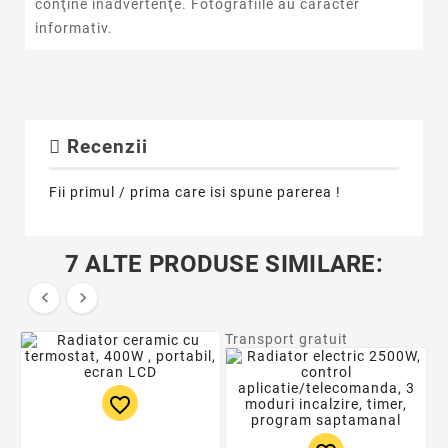
conţine inadvertenţe. Fotografiile au caracter
informativ.
Recenzii
Fii primul / prima care isi spune parerea !
7 ALTE PRODUSE SIMILARE:


Transport gratuit
favorite_border