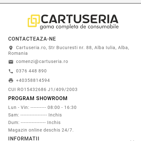
CONTACTEAZA-NE
Cartuseria.ro, Str Bucuresti nr. 88, Alba Iulia, Alba,
location_on
Romania
comenzi@cartuseria.ro
email
0376 448 890
call
+40358814594
print
CUI RO15432686 J1/409/2003
PROGRAM SHOWROOM
Lun - Vin: ---------- 08:00 - 16:30
Sam: ----------------- Inchis
Dum: ---------------- Inchis
Magazin online deschis 24/7.
INFORMATII