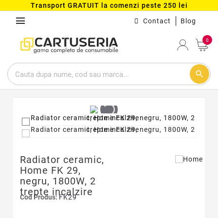
Transport GRATUIT la comenzi peste 250 lei
menu
Contact
Blog
0
search
Radiator ceramic,
Home FK 29,
negru, 1800W, 2
trepte incalzire
Cod Produs:
FK29