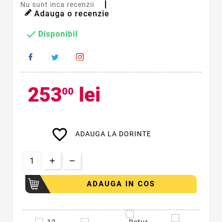
Nu sunt inca recenzii
Adauga o recenzie

Disponibil
253
lei
00
favorite_border
ADAUGA LA DORINTE
ADAUGA IN COS