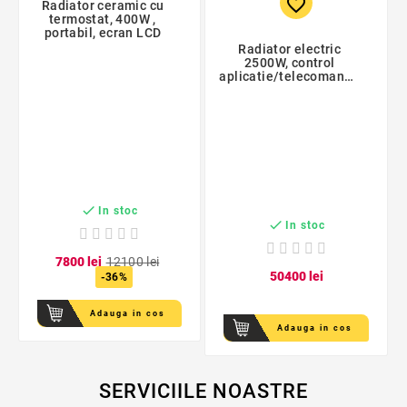
favorite_border
Radiator ceramic cu
termostat, 400W ,
portabil, ecran LCD
Radiator electric
2500W, control
aplicatie/telecomanda,
3 moduri incalzire,
timer, program
saptamanal

In stoc

In stoc
78
00
lei
121
00
lei
504
00
lei
-36%
Adauga in cos
Adauga in cos
SERVICIILE NOASTRE