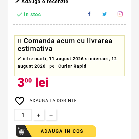
Adauga o recenzie

In stoc
Comanda acum cu livrarea
estimativa
✔
intre
marți, 11 august 2026
si
miercuri, 12
august 2026
pe
Curier Rapid
3
lei
00
favorite_border
ADAUGA LA DORINTE
ADAUGA IN COS