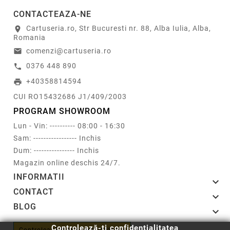
CONTACTEAZA-NE
Cartuseria.ro, Str Bucuresti nr. 88, Alba Iulia, Alba,
location_on
Romania
comenzi@cartuseria.ro
email
0376 448 890
call
+40358814594
print
CUI RO15432686 J1/409/2003
PROGRAM SHOWROOM
Lun - Vin: ---------- 08:00 - 16:30
Sam: ----------------- Inchis
Dum: ---------------- Inchis
Magazin online deschis 24/7.
INFORMATII

CONTACT

BLOG

Controlează-ți confidențialitatea
Controlează-ți confidențialitatea