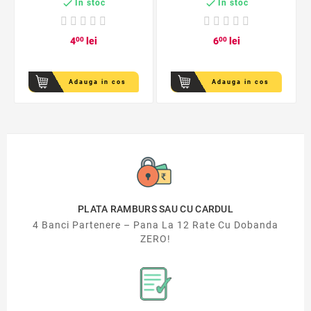


In stoc
In stoc
4
00
lei
6
00
lei
Adauga in cos
Adauga in cos
PLATA RAMBURS SAU CU CARDUL
4 Banci Partenere – Pana La 12 Rate Cu Dobanda
ZERO!