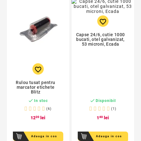
favorite_border
Capse 24/6, cutie 1000
bucati, otel galvanizat,
53 microni, Ecada
favorite_border
Rulou tusat pentru
marcator etichete
Blitz


In stoc
Disponibil
(6)
(1)
12
20
lei
1
40
lei
Adauga in cos
Adauga in cos