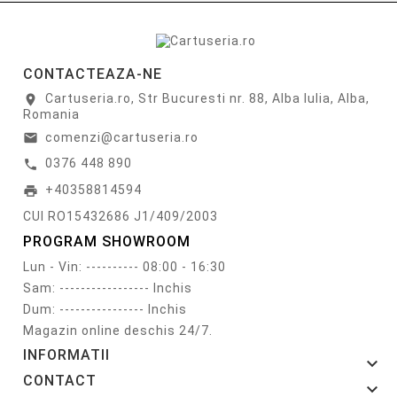
CONTACTEAZA-NE
Cartuseria.ro, Str Bucuresti nr. 88, Alba Iulia, Alba,
location_on
Romania
comenzi@cartuseria.ro
email
0376 448 890
call
+40358814594
print
CUI RO15432686 J1/409/2003
PROGRAM SHOWROOM
Lun - Vin: ---------- 08:00 - 16:30
Sam: ----------------- Inchis
Dum: ---------------- Inchis
Magazin online deschis 24/7.
INFORMATII

CONTACT
