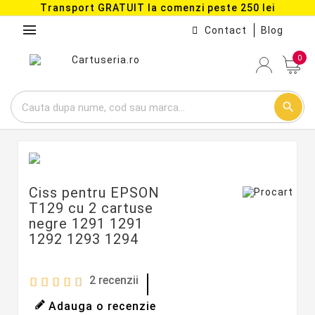
Transport GRATUIT la comenzi peste 250 lei
menu
Contact
Blog
0
search
Ciss pentru EPSON
T129 cu 2 cartuse
negre 1291 1291
1292 1293 1294
2
recenzii
Adauga o recenzie