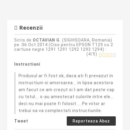
Recenzii
Scris de
OCTAVIAN G.
(SIGHISOARA, Romania)
pe
06 Oct 2014 (
Ciss pentru EPSON T129 cu 2
cartuse negre 1291 1291 1292 1293 1294
) :
(
4
/
5
)
Instructiuni
Produsul ar fi fost ok, daca ati fi prevazut in
instructiuni si amorsarea... in lipsa acestora
am facut ce am crezut si l-am dat peste cap
cu totul... s-au amestecat culorile intre ele...
deci nu mai poate fi folosit.... Pe viitor ar
trebui sa va complectati instructiunile.
Tweet
Raporteaza Abuz