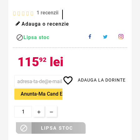
1
recenzii
Adauga o recenzie

Lipsa stoc
115
lei
92
favorite_border
ADAUGA LA DORINTE
Anunta-Ma Cand Este Disponibil

LIPSA STOC