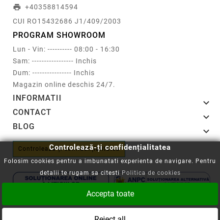
+40358814594
print
CUI RO15432686 J1/409/2003
PROGRAM SHOWROOM
Lun - Vin: ---------- 08:00 - 16:30
Sam: ----------------- Inchis
Dum: ---------------- Inchis
Magazin online deschis 24/7.
INFORMATII

CONTACT

BLOG

Controlează-ți confidențialitatea
Controlează-ți confidențialitatea
Folosim cookies pentru a imbunatati experienta de navigare. Pentru
detalii te rugam sa citesti
Politica de cookies
Accepta toate
Copyright © 2008-2026 - Cartuseria.ro
Reject all