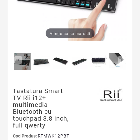
Atinge ca sa maresti
Tastatura Smart
TV Rii i12+
multimedia
Bluetooth cu
touchpad 3.8 inch,
full qwerty
Cod Produs:
RTMWK12PBT