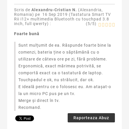
Scris de
Alexandru-Cristian N.
(Alexandria,
Romania) pe
16 Sep 2019 (
Tastatura Smart TV
Rii i12+ multimedia Bluetooth cu touchpad 3.8
inch, full qwerty
) :
(
5
/
5
)
Foarte bună
Sunt mulțumit de ea. Răspunde foarte bine la
comenzi, bateria ține o săptămână cu o
utilizare de câteva ore pe zi, fără probleme.
Ergonomică, exact mărimea potrivită, se
comportă exact ca o tastatură de laptop.
Touchpadul e ok, nu strălucit, dar ok.
E ideală pentru ce o folosesc eu. Am atașat-o
la un micro PC pus pe un tv.
Merge și direct în tv.
Recomand.
Raporteaza Abuz