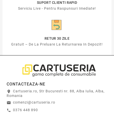
SUPORT CLIENTI RAPID
Serviciu Live - Pentru Raspunsuri Imediate!
RETUR 30 ZILE
Gratuit – De La Preluare La Returnarea In Depozit!
CONTACTEAZA-NE
Cartuseria.ro, Str Bucuresti nr. 88, Alba Iulia, Alba,
location_on
Romania
comenzi@cartuseria.ro
email
0376 448 890
call