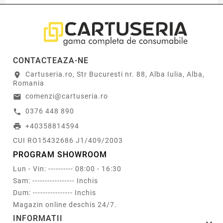
CONTACTEAZA-NE
Cartuseria.ro, Str Bucuresti nr. 88, Alba Iulia, Alba,
location_on
Romania
comenzi@cartuseria.ro
email
0376 448 890
call
+40358814594
print
CUI RO15432686 J1/409/2003
PROGRAM SHOWROOM
Lun - Vin: ---------- 08:00 - 16:30
Sam: ----------------- Inchis
Dum: ---------------- Inchis
Magazin online deschis 24/7.
INFORMATII