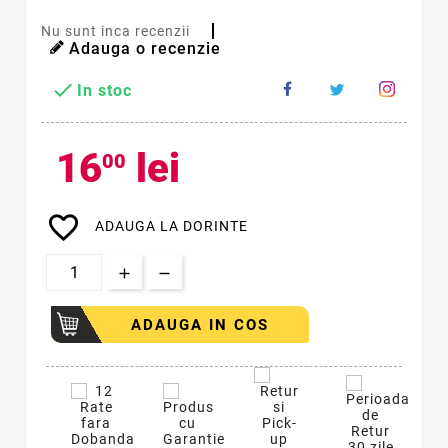
Nu sunt inca recenzii
Adauga o recenzie

In stoc
16
lei
00
favorite_border
ADAUGA LA DORINTE
ADAUGA IN COS