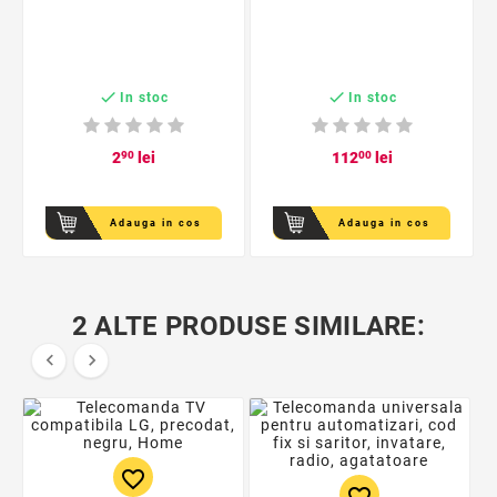


In stoc
In stoc
2
90
lei
112
00
lei
Adauga in cos
Adauga in cos
2 ALTE PRODUSE SIMILARE:


favorite_border
favorite_border