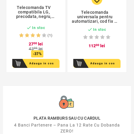
Telecomanda TV
compatibila LG,
Telecomanda
precodata, negru,
universala pentru
Home
automatizari, cod fix si
variabil, invatare,

In stoc

In stoc
radio
(1)
27
00
lei
112
00
lei
43
00
lei
-37%
Adauga in cos
Adauga in cos
PLATA RAMBURS SAU CU CARDUL
4 Banci Partenere – Pana La 12 Rate Cu Dobanda
ZERO!