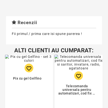
Recenzii
Fii primul / prima care isi spune parerea !
ALTI CLIENTI AU CUMPARAT:
favorite_border
favorite_border
Pix cu gel Gelfino
Telecomanda
universala pentru
automatizari, cod fix si
variabil, invatare,
radio