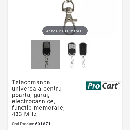
Atinge ca sa maresti
Telecomanda
universala pentru
poarta, garaj,
electrocasnice,
functie memorare,
433 MHz
Cod Produs:
601871