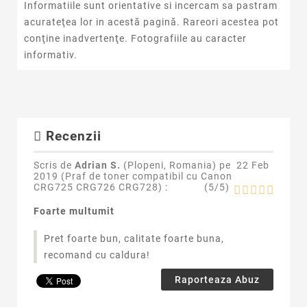
Informatiile sunt orientative si incercam sa pastram
acurateţea lor in acestă pagină. Rareori acestea pot
conţine inadvertenţe. Fotografiile au caracter
informativ.
Recenzii
Scris de
Adrian S.
(Plopeni, Romania) pe
22 Feb
2019 (
Praf de toner compatibil cu Canon
CRG725 CRG726 CRG728
) :
(
5
/
5
)
Foarte multumit
Pret foarte bun, calitate foarte buna,
recomand cu caldura!
Raporteaza Abuz