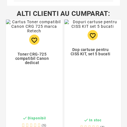
ALTI CLIENTI AU CUMPARAT:
favorite_border
favorite_border
Dop cartuse pentru
CISS KIT, set 5 bucati
Toner CRG-725
compatibil Canon
dedicat

Disponibil

In stoc
(5)