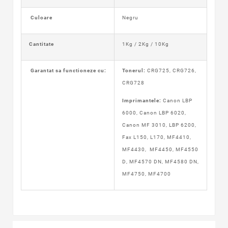
Culoare
Negru
Cantitate
1Kg / 2Kg / 10Kg
Garantat sa functioneze cu:
Tonerul:
CRG725, CRG726,
CRG728
Imprimantele:
Canon LBP
6000, Canon LBP 6020,
Canon MF 3010, LBP 6200,
Fax L150, L170, MF4410,
MF4430, MF4450, MF4550
D, MF4570 DN, MF4580 DN,
MF4750, MF4700