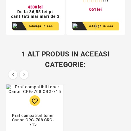
(7)
43
00
lei
0
61
lei
De la
36,55 lei pt
cantitati mai mari de 3
Adauga in cos
Adauga in cos
1 ALT PRODUS IN ACEEASI
CATEGORIE:


favorite_border
Praf compatibil toner
Canon CRG-708 CRG-
715