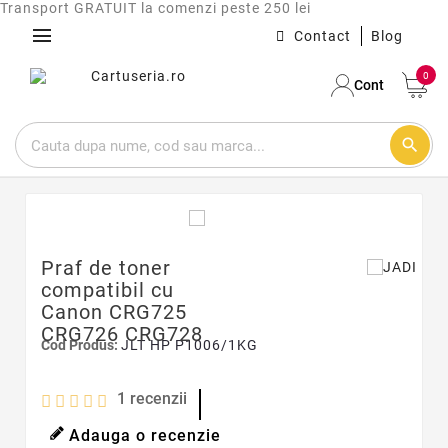
Transport GRATUIT la comenzi peste 250 lei
menu
Contact
Blog
0
Cont
search
Praf de toner
compatibil cu
Canon CRG725
CRG726 CRG728
Cod Produs:
JLT HP P1006/1KG
1
recenzii
Adauga o recenzie