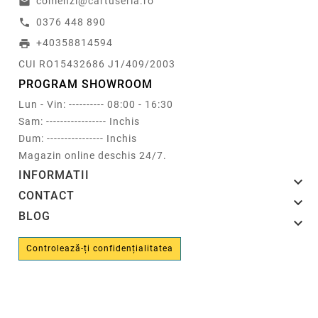
comenzi@cartuseria.ro
email
0376 448 890
call
+40358814594
print
CUI RO15432686 J1/409/2003
PROGRAM SHOWROOM
Lun - Vin: ---------- 08:00 - 16:30
Sam: ----------------- Inchis
Dum: ---------------- Inchis
Magazin online deschis 24/7.
INFORMATII

CONTACT

BLOG

Controlează-ți confidențialitatea