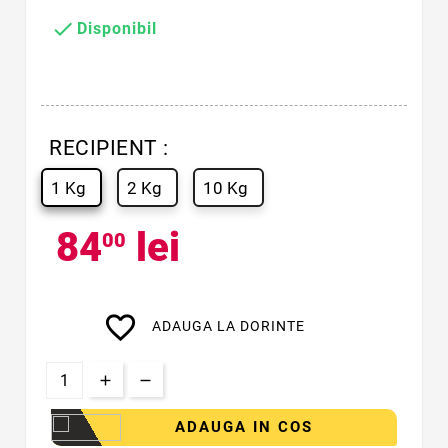

Disponibil
RECIPIENT :
1 Kg
2 Kg
10 Kg
84
lei
00
favorite_border
ADAUGA LA DORINTE
ADAUGA IN COS