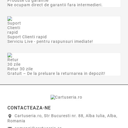
Produse cu garantie
Ne ocupam direct de garantii fara intermedieri.
Suport Clienti rapid
Serviciu Live - pentru raspunsuri imediate!
Retur 30 zile
Gratuit – De la preluare la returnarea in depozit!
CONTACTEAZA-NE
Cartuseria.ro, Str Bucuresti nr. 88, Alba Iulia, Alba,
location_on
Romania