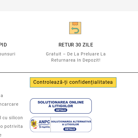
PID
RETUR 30 ZILE
punsuri
Gratuit – De La Preluare La
Returnarea In Depozit!
Controlează-ți confidențialitatea
ta
incarcare
l cu silicon
o potrivita
e