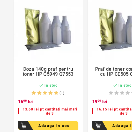
favorite_border
favorite_bord
Doza 140g praf pentru
Praf de toner co


toner HP Q5949 Q7553
cu HP CE505 


In stoc
In stoc
(1)
16
00
lei
19
00
lei
13,60 lei pt cantitati mai mari
16,15 lei pt cantita
de 3
de 3
Adauga in cos
Adauga i