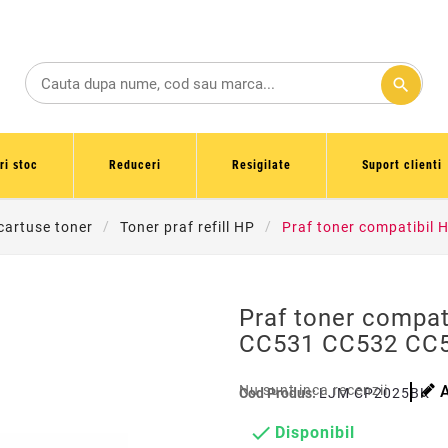
search
ri stoc
Reduceri
Resigilate
Suport clienti
 cartuse toner
Toner praf refill HP
Praf toner compatibi
Praf toner compa
CC531 CC532 CC
Nu sunt inca recenzii
Cod Produs:
LJM CP2025BK

Disponibil