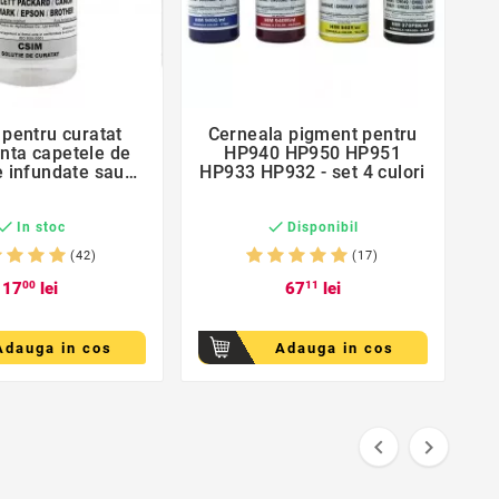
favorite_border
favorite_border
 pentru curatat
Cerneala pigment pentru


nta capetele de
HP940 HP950 HP951
e infundate sau
HP933 HP932 - set 4 culori
cartusele


In stoc
Disponibil
(42)
(17)
17
00
lei
67
11
lei
Adauga in cos
Adauga in cos

