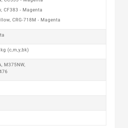
ow, CF383 - Magenta
ellow, CRG-718M - Magenta
ta
kg (c,m,y,bk)
A, M375NW,
476