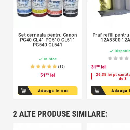
favorite_border
favorite_bor
Set cerneala pentru Canon
Praf refill pentr


PG40 CL41 PG510 CL511
12A8300 12
PG540 CL541

Disponib

In Stoc
31
00
lei
(13)
51
25
lei
26,35 lei pt cantit
de 3
Adauga in cos
Adauga 
2 ALTE PRODUSE SIMILARE: