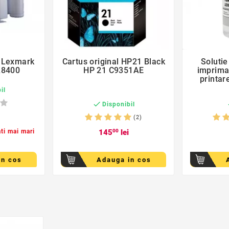
der
favorite_border
u Lexmark
Cartus original HP21 Black
Solutie

A8400
HP 21 C9351AE
imprima
printar
il

Disponibil
(2)
ati mai mari
145
00
lei
in cos
Adauga in cos