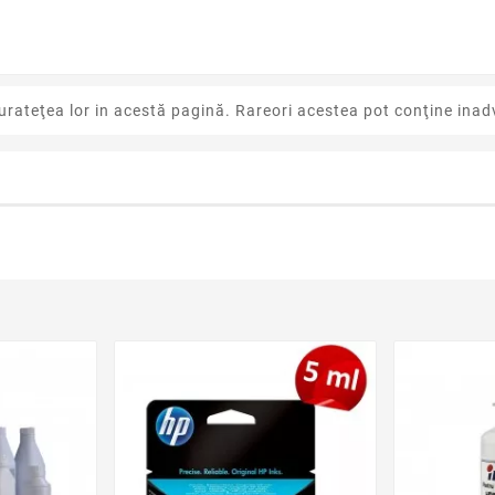
urateţea lor in acestă pagină. Rareori acestea pot conţine inadv