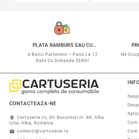
PLATA RAMBURS SAU CU
PR
CARDUL
4 Banci Partenere – Pana La 12
Ne Ocup
Rate Cu Dobanda ZERO!
INF
Despr
CONTACTEAZA-NE
Desp
Sati
Cartuseria.ro, Str Bucuresti nr. 88, Alba
location_on
Cum 
Iulia, Alba, Romania
comenzi@cartuseria.ro
Cum 
email