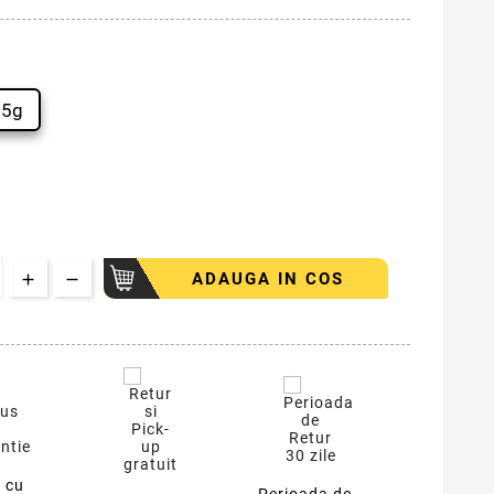
25g
ADAUGA IN COS
 cu