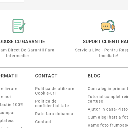
ODUSE CU GARANTIE
SUPORT CLIENTI RA
am Direct De Garantii Fara
Serviciu Live - Pentru Ras
Intermedieri.
Imediate!
ORMATII
CONTACT
BLOG
e livrare
Politica de utilizare
Cum aleg impriman
Cookie-uri
re noi
Tutorial complet re
Politica de
cartuse
sfactie 100%
confidentialitate
Ajutor in casa-Pisto
cumpar
Rate fara dobanda
Cum alegi hartia fot
platesc
Contact
Rame foto frumoas