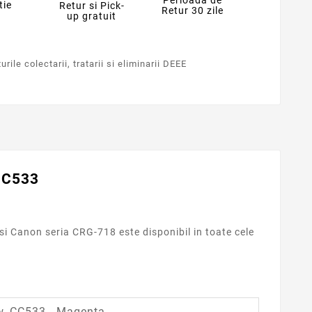
Perioada de
tie
Retur si Pick-
Retur 30 zile
up gratuit
rile colectarii, tratarii si eliminarii DEEE
CC533
i Canon seria CRG-718 este disponibil in toate cele
ow, CC533 - Magenta