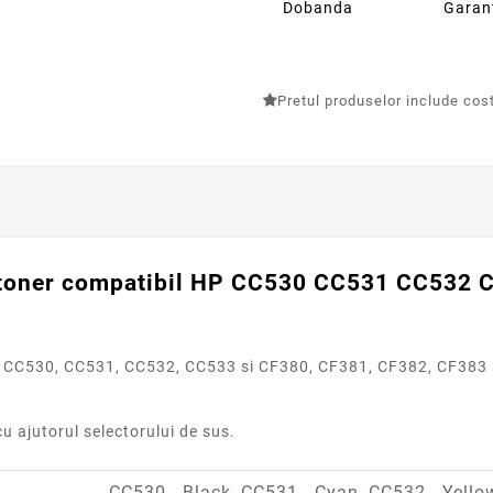
Dobanda
Garan
Pretul produselor include costu
toner
compatibil
HP CC530 CC531 CC532 
le CC530, CC531, CC532, CC533 si CF380, CF381, CF382, CF383 s
u ajutorul selectorului de sus.
CC530 - Black, CC531 - Cyan, CC532 - Yell