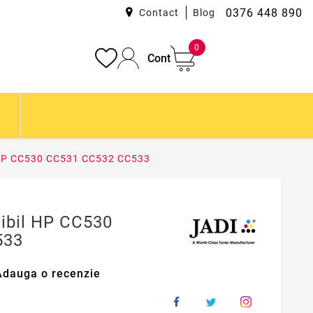
0376 448 890
Contact
Blog
0
Cont
l HP CC530 CC531 CC532 CC533
tibil HP CC530
533
Adauga o recenzie