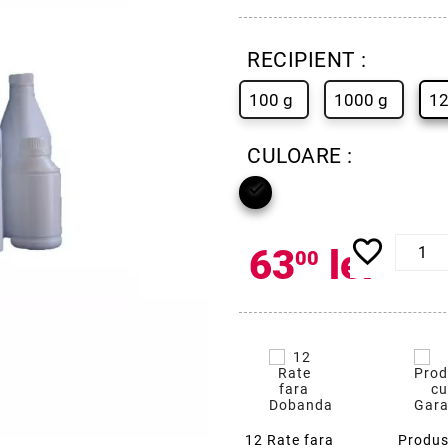
RECIPIENT :
100 g
1000 g
1
CULOARE :

favorite_border
63
lei
00
12 Rate fara
Produs