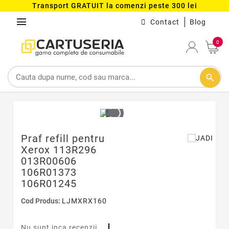
Transport GRATUIT la comenzi peste 300 lei
menu
Contact
Blog
0
search
Praf refill pentru
Xerox 113R296
013R00606
106R01373
106R01245
Cod Produs:
LJMXRX160
Nu sunt inca recenzii