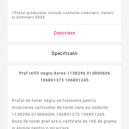
Pretul produselor include costurile colectarii, tratarii
si eliminarii DEEE
Descriere
Specificatii
Praf refill negru Xerox 113R296 013R00606
106R01373 106R01245
Praful de toner negru se foloseste pentru
incarcarea cartuselor de toner care au codurile
113R296 013R00606 106R01373 106R01245.
Doza de toner praf are o cantitate de 160 de grame
si ajunge pentru o incarcare.