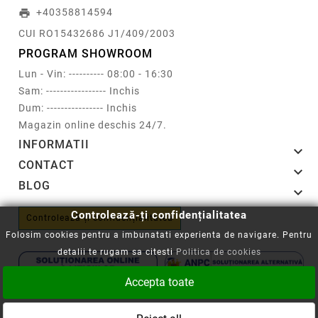
+40358814594
print
CUI RO15432686 J1/409/2003
PROGRAM SHOWROOM
Lun - Vin: ---------- 08:00 - 16:30
Sam: ----------------- Inchis
Dum: ---------------- Inchis
Magazin online deschis 24/7.
INFORMATII

CONTACT

BLOG

Controlează-ți confidențialitatea
Controlează-ți confidențialitatea
Folosim cookies pentru a imbunatati experienta de navigare. Pentru
detalii te rugam sa citesti
Politica de cookies
Accepta toate
Copyright © 2008-2026 - Cartuseria.ro