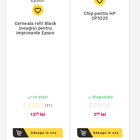
favorite_border
favorite_border
Chip pentru HP
CP5225
Cerneala refil Black
(neagra) pentru
imprimante Epson


In stoc!
Disponibil
(31)
12
20
lei
2
00
lei
Adauga in cos
Adauga in cos