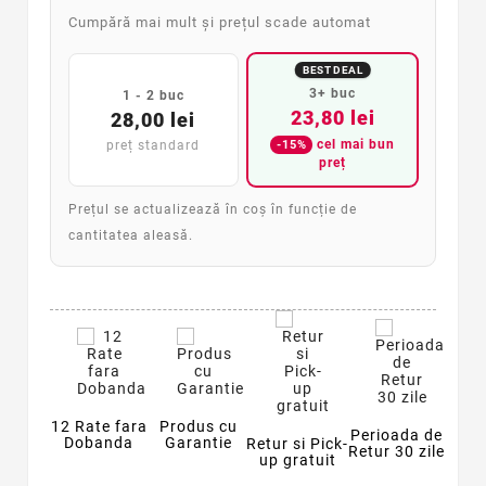
Cumpără mai mult și prețul scade automat
BEST DEAL
3+ buc
1 - 2 buc
23,80 lei
28,00 lei
cel mai bun
-15%
preț standard
preț
Prețul se actualizează în coș în funcție de
cantitatea aleasă.
12 Rate fara
Produs cu
Perioada de
Dobanda
Garantie
Retur si Pick-
Retur 30 zile
up gratuit