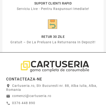
SUPORT CLIENTI RAPID
Serviciu Live - Pentru Raspunsuri Imediate!
RETUR 30 ZILE
Gratuit – De La Preluare La Returnarea In Depozit!
CONTACTEAZA-NE
Cartuseria.ro, Str Bucuresti nr. 88, Alba Iulia, Alba,
location_on
Romania
comenzi@cartuseria.ro
email
0376 448 890
call