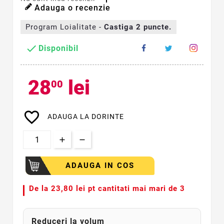
Adauga o recenzie
Program Loialitate -
Castiga
2
puncte.

Disponibil
28
lei
00
favorite_border
ADAUGA LA DORINTE
ADAUGA IN COS
De la
23,80 lei pt cantitati mai mari de 3
Reduceri la volum