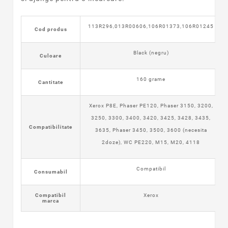
113R296,013R00606,106R01373,106R01245
Cod produs
Black (negru)
Culoare
160 grame
Cantitate
Xerox P8E, Phaser PE120, Phaser 3150, 3200,
3250, 3300, 3400, 3420, 3425, 3428, 3435,
Compatibilitate
3635, Phaser 3450, 3500, 3600 (necesita
2doze), WC PE220, M15, M20, 4118
Compatibil
Consumabil
Compatibil
Xerox
marca