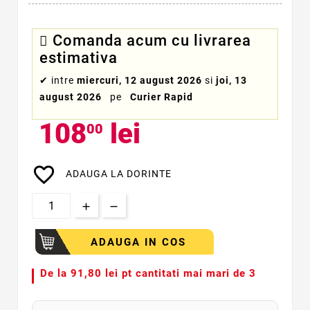
Comanda acum cu livrarea
estimativa
✔
intre
miercuri, 12 august 2026
si
joi, 13
august 2026
pe
Curier Rapid
108
lei
00
favorite_border
ADAUGA LA DORINTE
ADAUGA IN COS
De la
91,80 lei pt cantitati mai mari de 3