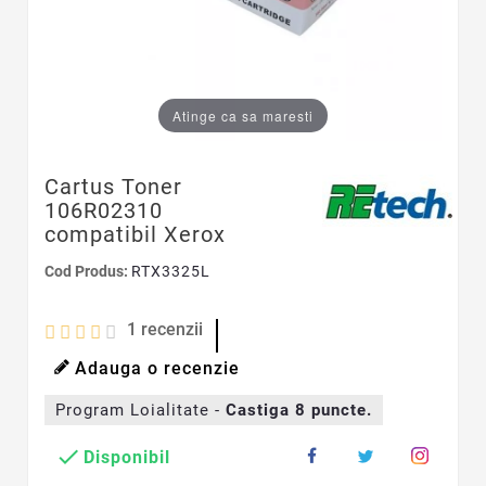
Atinge ca sa maresti
Cartus Toner
106R02310
compatibil Xerox
Cod Produs:
RTX3325L
1
recenzii
Adauga o recenzie
Program Loialitate -
Castiga
8
puncte.

Disponibil