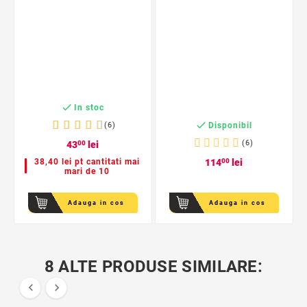

In stoc

Disponibil
(6)
(6)
43
00
lei
38,40 lei pt cantitati mai
114
00
lei
mari de 10
Adauga in cos
Adauga in cos
8 ALTE PRODUSE SIMILARE:

