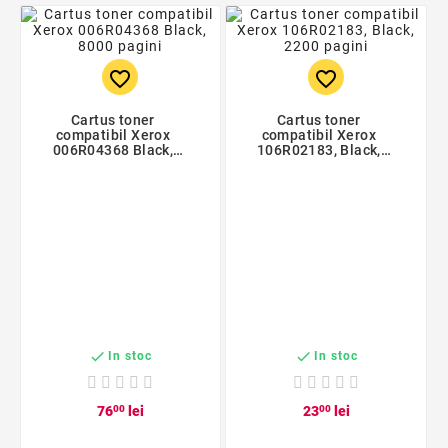
favorite_border
favorite_border
Cartus toner
Cartus toner
compatibil Xerox
compatibil Xerox
006R04368 Black,
106R02183, Black,
8000 pagini
2200 pagini


In stoc
In stoc
76
00
lei
23
00
lei