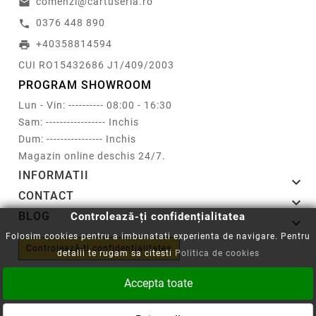
comenzi@cartuseria.ro
email
0376 448 890
call
+40358814594
print
CUI RO15432686 J1/409/2003
PROGRAM SHOWROOM
Lun - Vin: ---------- 08:00 - 16:30
Sam: ----------------- Inchis
Dum: ---------------- Inchis
Magazin online deschis 24/7.
INFORMATII

CONTACT

BLOG
Controlează-ți confidențialitatea

Folosim cookies pentru a imbunatati experienta de navigare. Pentru
Controlează-ți confidențialitatea
detalii te rugam sa citesti
Politica de cookies
Accepta toate