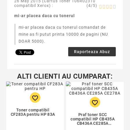
26 May 2015 (
Cartus Toner 106R02310
compatibil Xerox
) :
(
4
/
5
)
mi-ar placea daca cu tonerul
mi-ar placea daca cu tonerul comandat de
mine as fi putut printa 10000 de pagini (NU
DOAR 5000).
Raporteaza Abuz
ALTI CLIENTI AU CUMPARAT:
favorite_border
favorite_border
Toner compatibil
CF283A pentru HP 83A
Praf toner SCC
compatibil HP CB435A
CB436A CE285A
CE278A